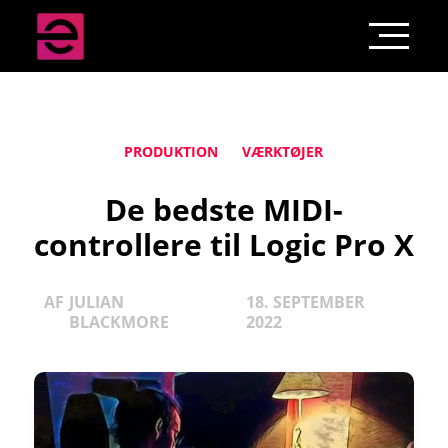
PRODUKTION
VÆRKTØJER
De bedste MIDI-
controllere til Logic Pro X
AF
JULIAN
18. SEPTEMBER
BLACKMORE
2022