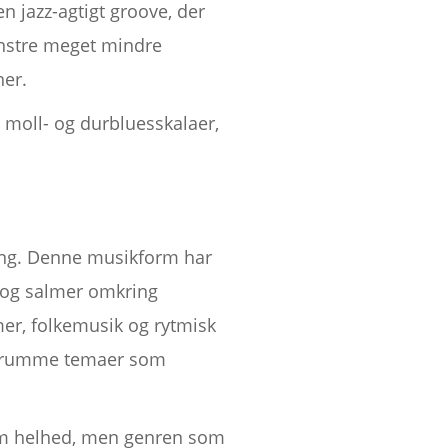
n jazz-agtigt groove, der
ønstre meget mindre
ner.
 moll- og durbluesskalaer,
ang. Denne musikform har
 og salmer omkring
mer, folkemusik og rytmisk
 at rumme temaer som
som helhed, men genren som