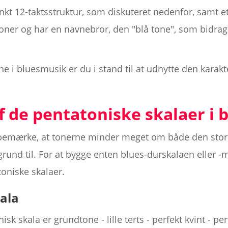
inkt 12-taktsstruktur, som diskuteret nedenfor, samt et
oner og har en navnebror, den "blå tone", som bidrag
 i bluesmusik er du i stand til at udnytte den karakte
 de pentatoniske skalaer i 
u bemærke, at tonerne minder meget om både den store
grund til. For at bygge enten blues-durskalaen eller 
oniske skalaer.
kala
isk skala er grundtone - lille terts - perfekt kvint - per