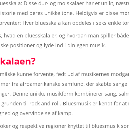
uesskala: Disse dur- og molskalaer har et unikt, næste
storie med deres unikke tone. Heldigvis er disse m
rventer: Hver bluesskala kan opdeles i seks enkle to
s, hvad en bluesskala er, og hvordan man spiller både
iske positioner og lyde ind i din egen musik.
skalaen?
måske kunne forvente, født ud af musikernes modg
mmer fra afroamerikanske samfund, der skabte sange
ninger. Denne unikke musikform kombinerer sang, sal
 grunden til rock and roll. Bluesmusik er kendt for
ghed og overvindelse af kamp.
poker og respektive regioner knyttet til bluesmusik 