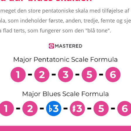
meget den store pentatoniske skala med tilføjelse af e
a, som indeholder første, anden, tredje, femte og sjet
a flad terts, som fungerer som den "blå tone".