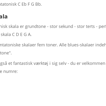
tatonisk C Eb F G Bb.
ala
sk skala er grundtone - stor sekund - stor terts - perfe
 skala C D E G A.
tatoniske skalaer fem toner. Alle blues-skalaer inde
 tone".
så et fantastisk værktøj i sig selv - du er velkommen 
ne numre: