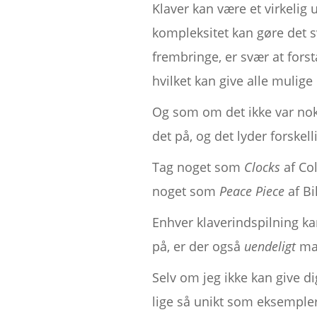
Klaver kan være et virkelig
kompleksitet kan gøre det sv
frembringe, er svær at fors
hvilket kan give alle muli
Og som om det ikke var nok,
det på, og det lyder forskell
Tag noget som
Clocks
af Col
noget som
Peace Piece
af Bi
Enhver klaverindspilning ka
på, er der også
uendeligt
man
Selv om jeg ikke kan give di
lige så unikt som eksempler