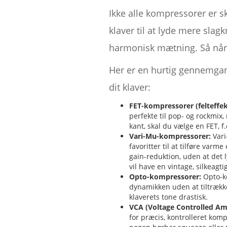
Ikke alle kompressorer er sk
klaver til at lyde mere slag
harmonisk mætning. Så når d
Her er en hurtig gennemgan
dit klaver:
FET-kompressorer (felteffek
perfekte til pop- og rockmix, 
kant, skal du vælge en FET, 
Vari-Mu-kompressorer:
Vari
favoritter til at tilføre var
gain-reduktion, uden at det l
vil have en vintage, silkeagti
Opto-kompressorer:
Opto-ko
dynamikken uden at tiltrækk
klaverets tone drastisk.
VCA (Voltage Controlled Am
for præcis, kontrolleret komp