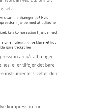
å hvordan ved du, om dit
g selv:
virke usammenhængende? Hvis
n kompression hjælpe med at udjævne
i mixet, kan kompression hjælpe med
log emulering) give klaveret lidt
da gøre tricket her!
ompression an på, afhænger
læs, eller tilføjer det bare
dre instrumenter? Det er den
elve kompressorerne.