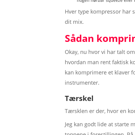
nogen hørbar squeeze eller 
Hver type kompressor har sin
dit mix.
Sådan komprime
Okay, nu hvor vi har talt o
hvordan man rent faktisk ko
kan komprimere et klaver f
instrumenter.
Tærskel
Tærsklen er der, hvor en k
Jeg kan godt lide at starte m
toppene i forestillingen. P