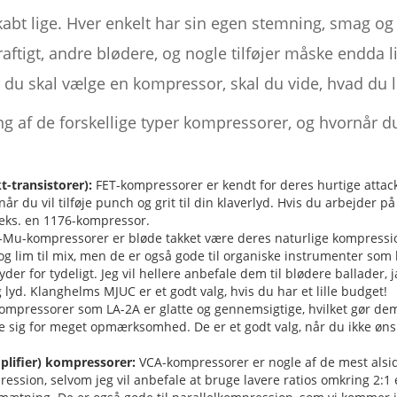
abt lige. Hver enkelt har sin egen stemning, smag og 
kraftigt, andre blødere, og nogle tilføjer måske endda 
u skal vælge en kompressor, skal du vide, hvad du le
g af de forskellige typer kompressorer, og hvornår 
t-transistorer):
FET-kompressorer er kendt for deres hurtige attack
når du vil tilføje punch og grit til din klaverlyd. Hvis du arbejder 
f.eks. en 1176-kompressor.
-Mu-kompressorer er bløde takket være deres naturlige kompressio
me og lim til mix, men de er også gode til organiske instrumenter som
yder for tydeligt. Jeg vil hellere anbefale dem til blødere ballader,
g lyd. Klanghelms MJUC er et godt valg, hvis du har et lille budget!
mpressorer som LA-2A er glatte og gennemsigtige, hvilket gør dem 
e sig for meget opmærksomhed. De er et godt valg, når du ikke øn
plifier) kompressorer:
VCA-kompressorer er nogle af de mest alsidi
ression, selvom jeg vil anbefale at bruge lavere ratios omkring 2:1 