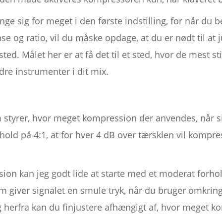
nge sig for meget i den første indstilling, for når du 
e og ratio, vil du måske opdage, at du er nødt til at j
sted. Målet her er at få det til et sted, hvor de mest st
re instrumenter i dit mix.
 styrer, hvor meget kompression der anvendes, når si
hold på 4:1, at for hver 4 dB over tærsklen vil kompr
ion kan jeg godt lide at starte med et moderat forh
som giver signalet en smule tryk, når du bruger omkri
 herfra kan du finjustere afhængigt af, hvor meget ko