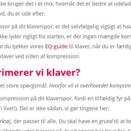
ske bruger det i et mix, hvornår det er bedre at udela
yd, du er ude efter.
r på dit klaverspor, er det selvfølgelig vigtigt at h
ikke lyder rigtigt fra starten, er der ingen mængde ko
at du tjekker vores
EQ-guide
til klaver, når du er fær
e klaver ved siden af kompression.
imerer vi klaver?
 det store spørgsmål:
Hvorfor vil vi overhovedet komprim
mpression på dit klaverspor, fordi en tilfældig fyr 
i livet!). Det er ikke sådan, vi gør tingene her.
tøj, der passer til alle. Du skal have en
grund
til at 