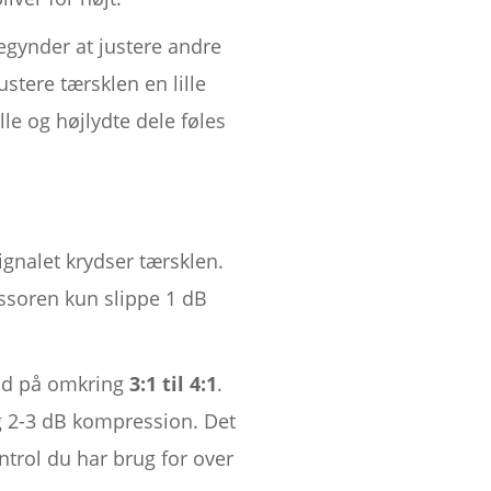
begynder at justere andre
ustere tærsklen en lille
ille og højlydte dele føles
gnalet krydser tærsklen.
essoren kun slippe 1 dB
old på omkring
3:1 til 4:1
.
ng 2-3 dB kompression. Det
ntrol du har brug for over