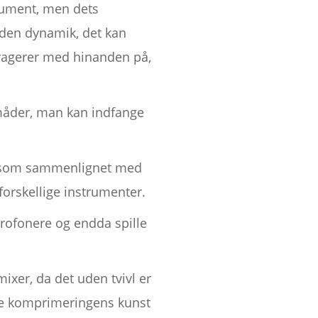
trument, men dets
e den dynamik, det kan
teragerer med hinanden på,
e måder, man kan indfange
yd, som sammenlignet med
forskellige instrumenter.
krofonere og endda spille
mixer, da det uden tvivl er
ere komprimeringens kunst