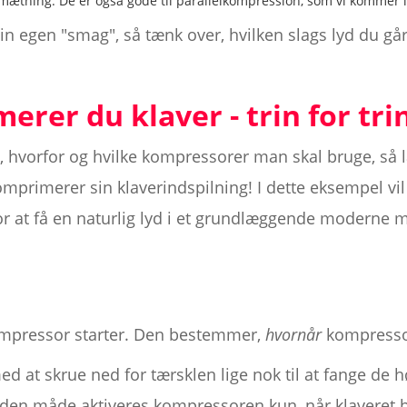
mætning. De er også gode til parallelkompression, som vi kommer i
 egen "smag", så tænk over, hvilken slags lyd du går e
rer du klaver - trin for tri
m, hvorfor og hvilke kompressorer man skal bruge, så 
mprimerer sin klaverindspilning! I dette eksempel vil
or at få en naturlig lyd i et grundlæggende moderne
ompressor starter. Den bestemmer,
hvornår
kompressor
ed at skrue ned for tærsklen lige nok til at fange de hø
å den måde aktiveres kompressoren kun, når klaveret bl