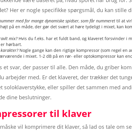
kkende være baseret på, hvad sporet har brug for. S
det? Her er nogle specifikke spørgsmål, du kan stille di
ernummer med for mange dynamiske spidser, som får nummeret
til at 
til højt på en måde, der gør det svært at høre tydeligt i mixet, ka
ravlt mix?
Hvis du f.eks. har et fuldt band, og klaveret forsvinder 
 er hørbart.
t karakter?
Nogle gange kan den rigtige kompressor (som regel en ana
nærværende i mixet. 1-2 dB på en rør- eller optokompressor kan end
es et svar, der passer til alle. Den måde, du griber k
du arbejder med. Er det klaveret, der trækker det tunge 
et soloklaverstykke, eller spiller det sammen med an
ide dine beslutninger.
ressorer til klaver
måske vil komprimere dit klaver, så lad os tale om s