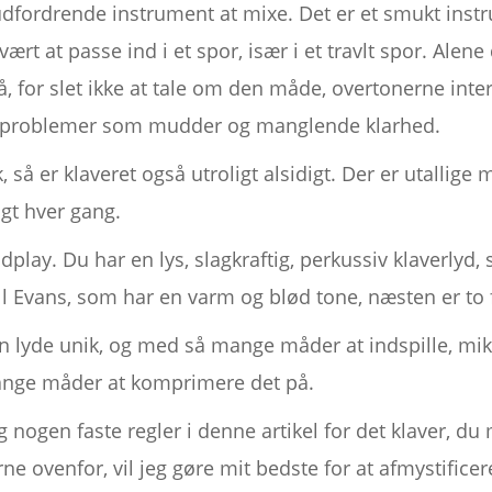
 udfordrende instrument at mixe. Det er et smukt ins
ært at passe ind i et spor, især i et travlt spor. Alen
tå, for slet ikke at tale om den måde, overtonerne in
ge problemer som mudder og manglende klarhed.
 så er klaveret også utroligt alsidigt. Der er utallig
igt hver gang.
dplay. Du har en lys, slagkraftig, perkussiv klaverl
ll Evans, som har en varm og blød tone, næsten er to 
n lyde unik, og med så mange måder at indspille, mi
ge måder at komprimere det på.
g nogen faste regler i denne artikel for det klaver, du 
ne ovenfor, vil jeg gøre mit bedste for at afmystific