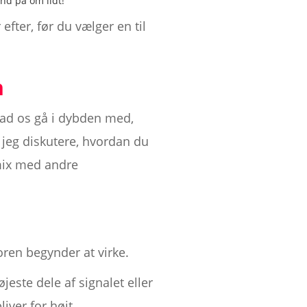
nd på om lidt!
fter, før du vælger en til
n
lad os gå i dybden med,
 jeg diskutere, hvordan du
 mix med andre
en begynder at virke.
jeste dele af signalet eller
iver for højt.