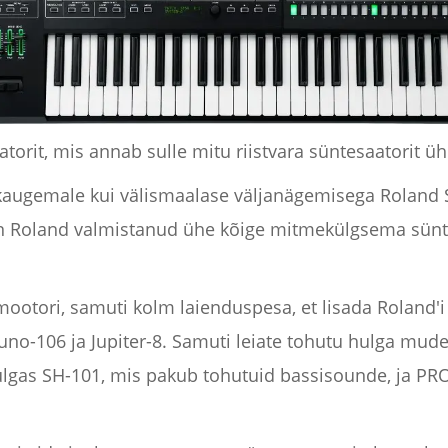
atorit, mis annab sulle mitu riistvara süntesaatorit ü
ata kaugemale kui välismaalase väljanägemisega Rolan
on Roland valmistanud ühe kõige mitmekülgsema sünt
ootori, samuti kolm laienduspesa, et lisada Roland'i 
Juno-106 ja Jupiter-8. Samuti leiate tohutu hulga mud
lhulgas SH-101, mis pakub tohutuid bassisounde, ja 