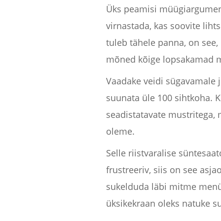
Üks peamisi müügiargumente 
virnastada, kas soovite lih
tuleb tähele panna, on see, 
mõned kõige lopsakamad mu
Vaadake veidi sügavamale ja
suunata üle 100 sihtkoha. Ku
seadistatavate mustritega
oleme.
Selle riistvaralise süntesaat
frustreeriv, siis on see asj
sukelduda läbi mitme menüüd
üksikekraan oleks natuke suu