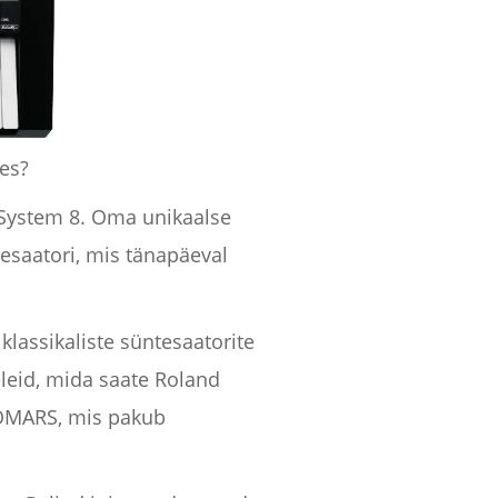
hes?
d System 8. Oma unikaalse
esaatori, mis tänapäeval
klassikaliste süntesaatorite
eleid, mida saate Roland
PROMARS, mis pakub