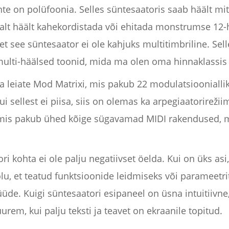
on polüfoonia. Selles süntesaatoris saab häält mitm
tsalt häält kahekordistada või ehitada monstrumse 12-
et see süntesaator ei ole kahjuks multitimbriline. Sel
lti-häälsed toonid, mida ma olen oma hinnaklassis
 leiate Mod Matrixi, mis pakub 22 modulatsiooniallika
i sellest ei piisa, siis on olemas ka arpegiaatorirež
, mis pakub ühed kõige sügavamad MIDI rakendused, 
ori kohta ei ole palju negatiivset öelda. Kui on üks asi,
aolu, et teatud funktsioonide leidmiseks või parameetr
e. Kuigi süntesaatori esipaneel on üsna intuitiivne, 
rem, kui palju teksti ja teavet on ekraanile topitud.