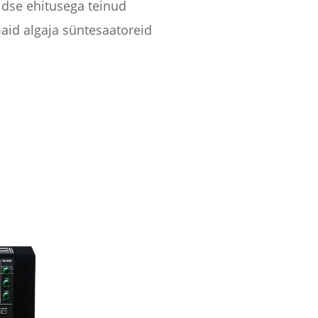
iidse ehitusega teinud
maid algaja süntesaatoreid