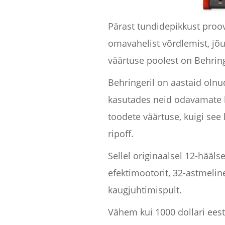
Pärast tundidepikkust proov
omavahelist võrdlemist, jõud
väärtuse poolest on Behri
Behringeril on aastaid olnud
kasutades neid odavamate 
toodete väärtuse, kuigi see
ripoff.
Sellel originaalsel 12-häälse
efektimootorit, 32-astmeline
kaugjuhtimispult.
Vähem kui 1000 dollari eest