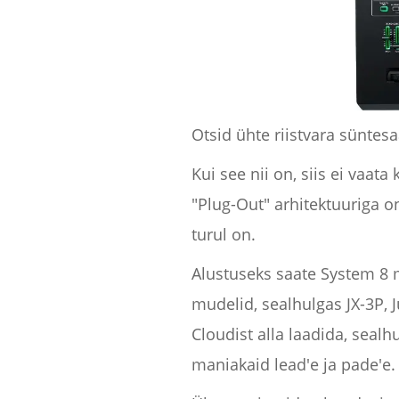
Otsid ühte riistvara süntesa
Kui see nii on, siis ei va
"Plug-Out" arhitektuuriga 
turul on.
Alustuseks saate System 8 m
mudelid, sealhulgas JX-3P, 
Cloudist alla laadida, sea
maniakaid lead'e ja pade'e.