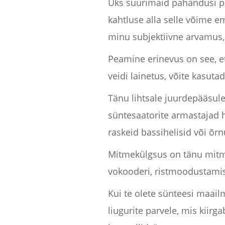
Üks suurimaid pahandusi pur
kahtluse alla selle võime e
minu subjektiivne arvamus, 
Peamine erinevus on see, et
veidi lainetus, võite kasuta
Tänu lihtsale juurdepääsule
süntesaatorite armastajad h
raskeid bassihelisid või õr
Mitmekülgsus on tänu mitmes
vokooderi, ristmoodustamise
Kui te olete sünteesi maailm
liugurite parvele, mis kiirg