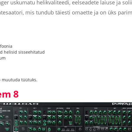
ger uskumatu helikvaliteedi, eelseadete laiuse ja sol
tesaatori, mis tundub täiesti omaette ja on üks pari
foonia
 helisid sisseehitatud
gum
 muutuda tüütuks.
em 8