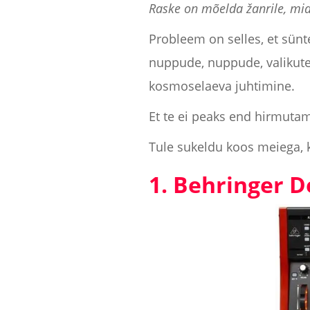
Raske on mõelda žanrile, mi
Probleem on selles, et sünt
nuppude, nuppude, valikute
kosmoselaeva juhtimine.
Et te ei peaks end hirmuta
Tule sukeldu koos meiega, 
1. Behringer 