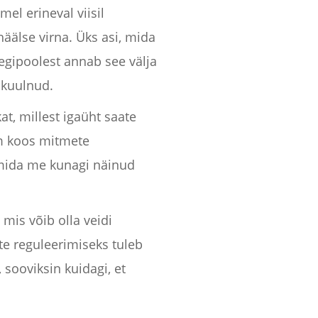
el erineval viisil
häälse virna. Üks asi, mida
legipoolest annab see välja
 kuulnud.
t, millest igaüht saate
iim koos mitmete
mida me kunagi näinud
 mis võib olla veidi
ite reguleerimiseks tuleb
sooviksin kuidagi, et