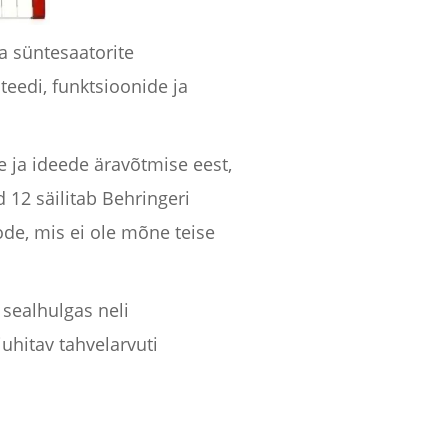
a süntesaatorite
teedi, funktsioonide ja
e ja ideede äravõtmise eest,
2 säilitab Behringeri
ode, mis ei ole mõne teise
, sealhulgas neli
juhitav tahvelarvuti