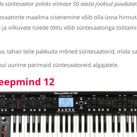
da süntesaator poleks viimase 50 aasta jooksul puuduta
esaatorite maailma sisenemine võib olla üsna hirmuta
 ja vilkuvate tulede tõttu võib süntesaatoriga tööta
ma, tahan teile pakkuda mõned süntesaatorid, mida sa
kui uurime parimaid süntesaatoreid algajatele.
Deepmind 12