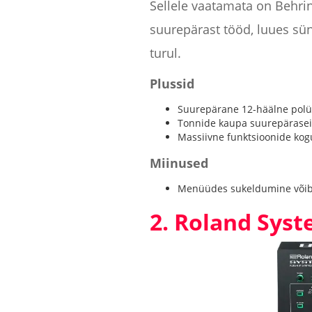
Sellele vaatamata on Behrin
suurepärast tööd, luues sün
turul.
Plussid
Suurepärane 12-häälne polü
Tonnide kaupa suurepäraseid
Massiivne funktsioonide ko
Miinused
Menüüdes sukeldumine võib
2. Roland Syst