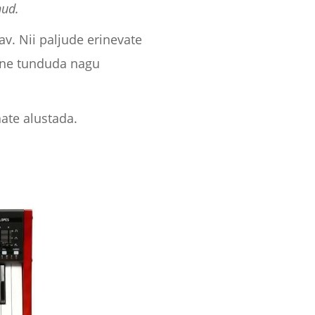
nud.
v. Nii paljude erinevate
mine tunduda nagu
ate alustada.