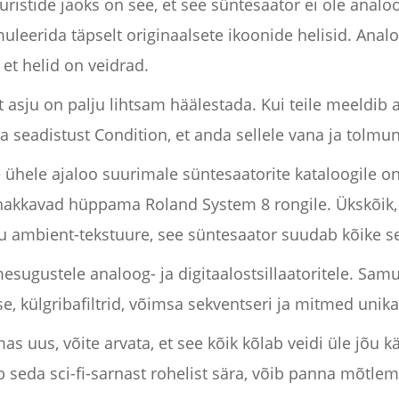
istide jaoks on see, et see süntesaator ei ole analo
muleerida täpselt originaalsete ikoonide helisid. Ana
et helid on veidrad.
 asju on palju lihtsam häälestada. Kui teile meeldib 
da seadistust Condition, et anda sellele vana ja tolmun
 ühele ajaloo suurimale süntesaatorite kataloogile on
akkavad hüppama Roland System 8 rongile. Ükskõik, ka
nu ambient-tekstuure, see süntesaator suudab kõike s
ugustele analoog- ja digitaalostsillaatoritele. Samut
, külgribafiltrid, võimsa sekventseri ja mitmed unika
as uus, võite arvata, et see kõik kõlab veidi üle jõu k
ab seda sci-fi-sarnast rohelist sära, võib panna mõtlem