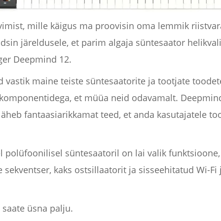
imist, mille käigus ma proovisin oma lemmik riistvar
sin järeldusele, et parim algaja süntesaator helikvali
nger Deepmind 12.
 vastik maine teiste süntesaatorite ja tootjate toodet
komponentidega, et müüa neid odavamalt. Deepmind 1
 läheb fantaasiarikkamat teed, et anda kasutajatele to
l polüfoonilisel süntesaatoril on lai valik funktsioone
 sekventser, kaks ostsillaatorit ja sisseehitatud Wi-Fi 
 saate üsna palju.