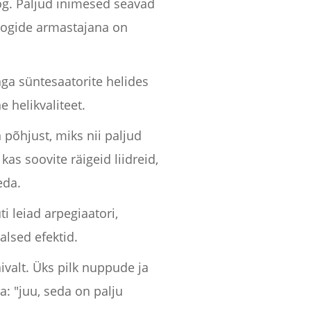
og. Paljud inimesed seavad
loogide armastajana on
aga süntesaatorite helides
e helikvaliteet.
 põhjust, miks nii paljud
s soovite räigeid liidreid,
eda.
i leiad arpegiaatori,
alsed efektid.
äivalt. Üks pilk nuppude ja
a: "juu, seda on palju