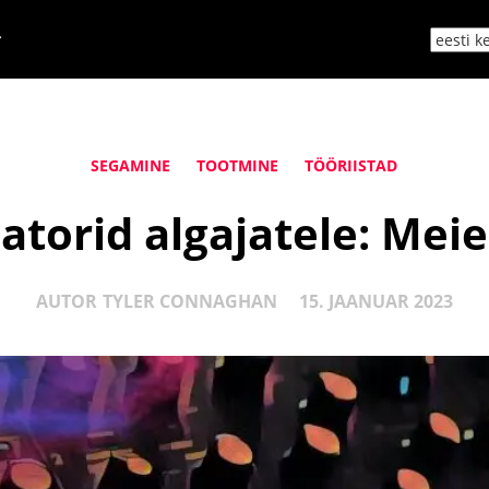
SEGAMINE
TOOTMINE
TÖÖRIISTAD
torid algajatele: Mei
AUTOR
TYLER CONNAGHAN
15. JAANUAR 2023