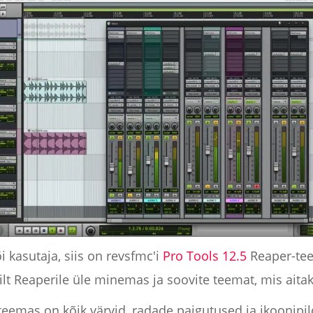
õi kasutaja, siis on revsfmc'i
Pro Tools 12.5
Reaper-tee
olsilt Reaperile üle minemas ja soovite teemat, mis aita
teemas on kõik värvid, radade paigutused ja ikoonipi