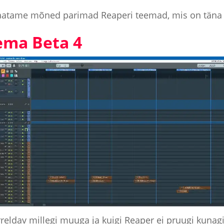
aatame mõned parimad Reaperi teemad, mis on täna 
eema Beta 4
rreldav millegi muuga ja kuigi Reaper ei pruugi kunagi