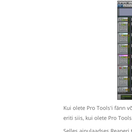
Kui olete Pro Tools'i fänn v
eriti siis, kui olete Pro To
Selles ainulaadses Reaperi 