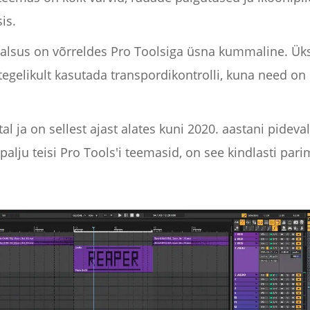
is.
alsus on võrreldes Pro Toolsiga üsna kummaline. Üks
tegelikult kasutada transpordikontrolli, kuna need on s
l ja on sellest ajast alates kuni 2020. aastani pidev
palju teisi Pro Tools'i teemasid, on see kindlasti pari