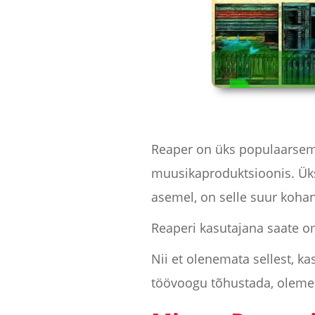
Reaper on üks populaarsema
muusikaproduktsioonis. Üks
asemel, on selle suur koha
Reaperi kasutajana saate o
Nii et olenemata sellest, 
töövoogu tõhustada, oleme 