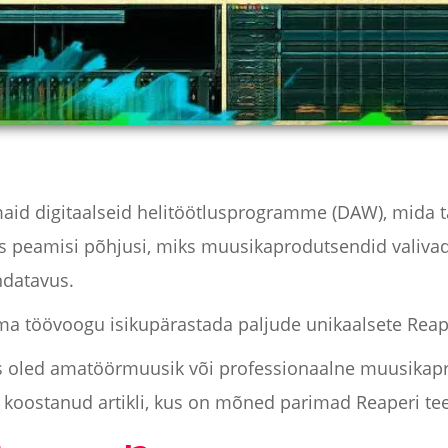
id digitaalseid helitöötlusprogramme (DAW), mida t
 peamisi põhjusi, miks muusikaprodutsendid valivad
ndatavus.
ma töövoogu isikupärastada paljude unikaalsete Reap
kas oled amatöörmuusik või professionaalne muusikap
koostanud artikli, kus on mõned parimad Reaperi te