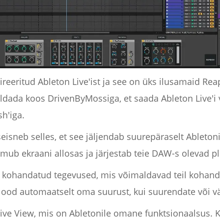
reeritud Ableton Live'ist ja see on üks ilusamaid Rea
ldada koos DrivenByMossiga, et saada Ableton Live'i 
h'iga.
eisneb selles, et see jäljendab suurepäraselt Abletoni
ilmub ekraani allosas ja järjestab teie DAW-s olevad 
kohandatud tegevused, mis võimaldavad teil kohanda
ood automaatselt oma suurust, kui suurendate või v
 Live View, mis on Abletonile omane funktsionaalsus. 