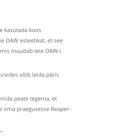
te kasutada koos
e DAW esteetikat, et see
t, mis muudab teie DAW-i
irvides võib leida päris
 mida peate tegema, et
see oma praegusesse Reaper-
".