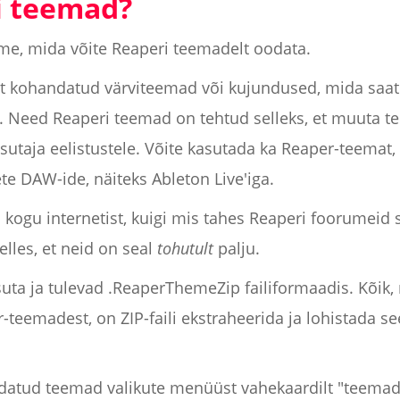
i teemad?
me, mida võite Reaperi teemadelt oodata.
lt kohandatud värviteemad või kujundused, mida saa
Need Reaperi teemad on tehtud selleks, et muuta tei
asutaja eelistustele. Võite kasutada ka Reaper-teema
te DAW-ide, näiteks Ableton Live'iga.
 kogu internetist, kuigi mis tahes Reaperi foorumeid s
elles, et neid on seal
tohutult
palju.
suta ja tulevad .ReaperThemeZip failiformaadis. Kõik,
-teemadest, on ZIP-faili ekstraheerida ja lohistada 
aldatud teemad valikute menüüst vahekaardilt "teemad