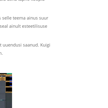
 selle teema ainus suur
eal ainult esteetilisuse
alt uuendusi saanud. Kuigi
m.