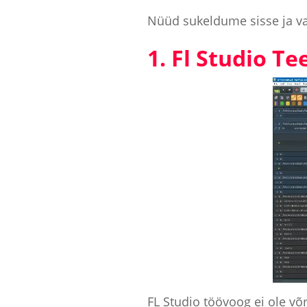
Nüüd sukeldume sisse ja v
1. Fl Studio T
FL Studio töövoog ei ole võ