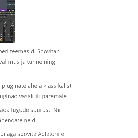
peri teemasid. Soovitan
välimus ja tunne ning
 pluginate ahela klassikalist
pluginad vasakult paremale.
da lugude suurust. Nii
ähendate neid.
Kui aga soovite Abletonile