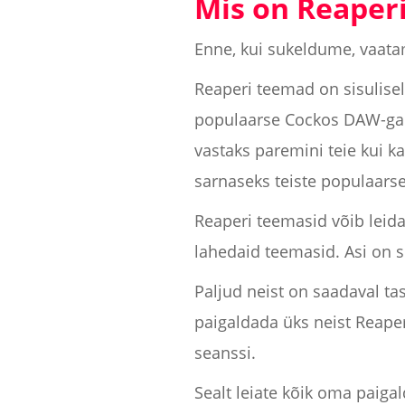
Mis on Reaper
Enne, kui sukeldume, vaata
Reaperi teemad on sisulise
populaarse Cockos DAW-ga. 
vastaks paremini teie kui k
sarnaseks teiste populaarse
Reaperi teemasid võib leida
lahedaid teemasid. Asi on s
Paljud neist on saadaval ta
paigaldada üks neist Reaper
seanssi.
Sealt leiate kõik oma paig