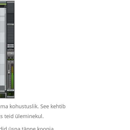
ma kohustuslik. See kehtib
ks teid üleminekul.
ldid üsna täpne koopia