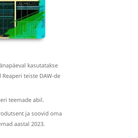
änapäeval kasutatakse
 Reaperi teiste DAW-de
eri teemade abil.
rodutsent ja soovid oma
emad aastal 2023.