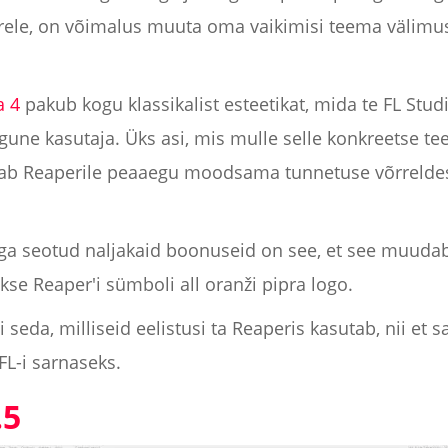
rele, on võimalus muuta oma vaikimisi teema välimust
a 4
pakub kogu klassikalist esteetikat, mida te FL Studi
gune kasutaja. Üks asi, mis mulle selle konkreetse te
nab Reaperile peaaegu moodsama tunnetuse võrreldes
ga seotud naljakaid boonuseid on see, et see muuda
kse Reaper'i sümboli all oranži pipra logo.
i seda, milliseid eelistusi ta Reaperis kasutab, nii et
FL-i sarnaseks.
.5