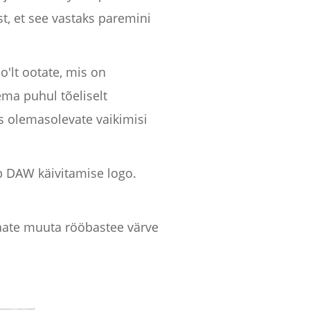
, et see vastaks paremini
o'lt ootate, mis on
ema puhul tõeliselt
 olemasolevate vaikimisi
b DAW käivitamise logo.
 saate muuta rööbastee värve