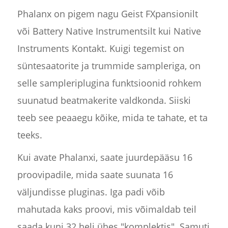
Phalanx on pigem nagu Geist FXpansionilt
või Battery Native Instrumentsilt kui Native
Instruments Kontakt. Kuigi tegemist on
süntesaatorite ja trummide sampleriga, on
selle sampleriplugina funktsioonid rohkem
suunatud beatmakerite valdkonda. Siiski
teeb see peaaegu kõike, mida te tahate, et ta
teeks.
Kui avate Phalanxi, saate juurdepääsu 16
proovipadile, mida saate suunata 16
väljundisse pluginas. Iga padi võib
mahutada kaks proovi, mis võimaldab teil
saada kuni 32 heli ühes "komplektis". Samuti