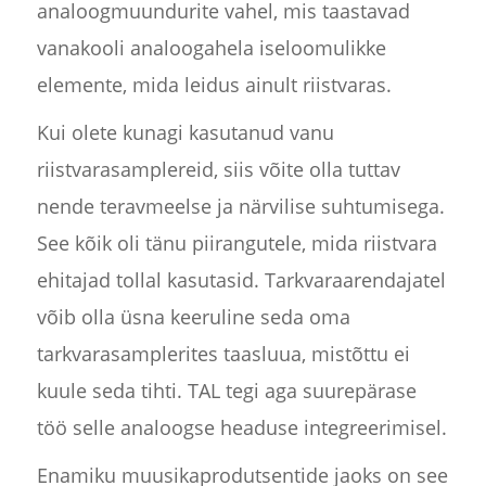
analoogmuundurite vahel, mis taastavad
vanakooli analoogahela iseloomulikke
elemente, mida leidus ainult riistvaras.
Kui olete kunagi kasutanud vanu
riistvarasamplereid, siis võite olla tuttav
nende teravmeelse ja närvilise suhtumisega.
See kõik oli tänu piirangutele, mida riistvara
ehitajad tollal kasutasid. Tarkvaraarendajatel
võib olla üsna keeruline seda oma
tarkvarasamplerites taasluua, mistõttu ei
kuule seda tihti. TAL tegi aga suurepärase
töö selle analoogse headuse integreerimisel.
Enamiku muusikaprodutsentide jaoks on see