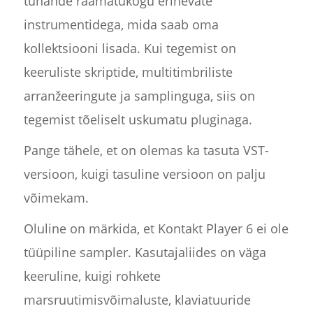
tuhande raamatukogu erinevate
instrumentidega, mida saab oma
kollektsiooni lisada. Kui tegemist on
keeruliste skriptide, multitimbriliste
arranžeeringute ja samplinguga, siis on
tegemist tõeliselt uskumatu pluginaga.
Pange tähele, et on olemas ka tasuta VST-
versioon, kuigi tasuline versioon on palju
võimekam.
Oluline on märkida, et Kontakt Player 6 ei ole
tüüpiline sampler. Kasutajaliides on väga
keeruline, kuigi rohkete
marsruutimisvõimaluste, klaviatuuride