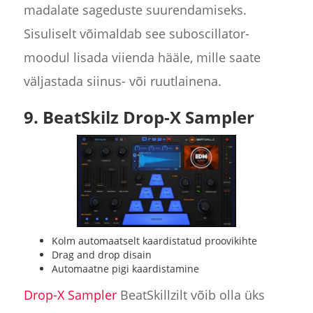
madalate sageduste suurendamiseks.
Sisuliselt võimaldab see suboscillator-
moodul lisada viienda hääle, mille saate
väljastada siinus- või ruutlainena.
9. BeatSkilz Drop-X Sampler
Kolm automaatselt kaardistatud proovikihte
Drag and drop disain
Automaatne pigi kaardistamine
Drop-X Sampler
BeatSkillzilt võib olla üks