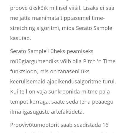
proove ükskõik millisel viisil. Lisaks ei saa
me jätta mainimata tipptasemel time-
stretching algoritmi, mida Serato Sample
kasutab.
Serato Sample'i üheks peamiseks
müügiargumendiks võib olla Pitch 'n Time
funktsioon, mis on tänaseni üks
keerulisemaid ajapikendusalgoritme turul.
Kui teil on vaja sünkroonida mitme pala
tempot korraga, saate seda teha peaaegu
ilma igasuguste artefaktideta.
Proovivõtumootorit saab seadistada 16