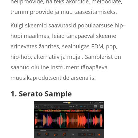
heliproovide, näiteks akordide, meloodiate,
trummiproovide ja muu taasesitamiseks.
Kuigi skeemid saavutasid populaarsuse hip-
hopi maailmas, leiad tänapäeval skeeme
erinevates žanrites, sealhulgas EDM, pop,
hip-hop, alternatiiv ja mujal. Samplerist on
saanud oluline instrument tänapäeva
muusikaprodutsentide arsenalis.
1. Serato Sample