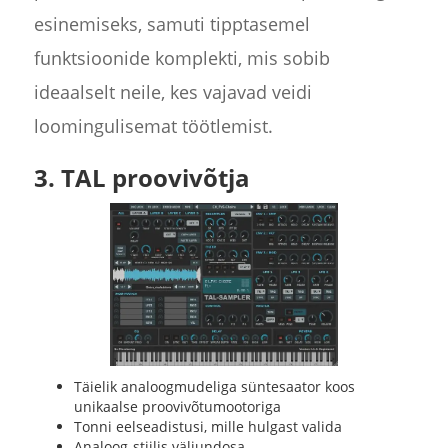
esinemiseks, samuti tipptasemel
funktsioonide komplekti, mis sobib
ideaalselt neile, kes vajavad veidi
loomingulisemat töötlemist.
3. TAL proovivõtja
Täielik analoogmudeliga süntesaator koos
unikaalse proovivõtumootoriga
Tonni eelseadistusi, mille hulgast valida
Analoog-stiilis väljundosa