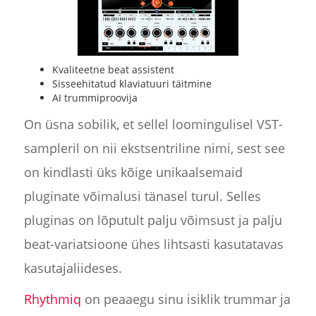
Kvaliteetne beat assistent
Sisseehitatud klaviatuuri täitmine
AI trummiproovija
On üsna sobilik, et sellel loomingulisel VST-
sampleril on nii ekstsentriline nimi, sest see
on kindlasti üks kõige unikaalsemaid
pluginate võimalusi tänasel turul. Selles
pluginas on lõputult palju võimsust ja palju
beat-variatsioone ühes lihtsasti kasutatavas
kasutajaliideses.
Rhythmiq
on peaaegu sinu isiklik trummar ja