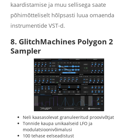
kaardistamise ja muu sellisega saate
põhimõtteliselt hõlpsasti luua omaenda
instrumentide VST-d.
8. GlitchMachines Polygon 2
Sampler
Neli kaasasolevat granuleeritud proovivõtjat
Tonnide kaupa unikaalseid LFO ja
modulatsioonivõimalusi
100 tehase eelseadistust