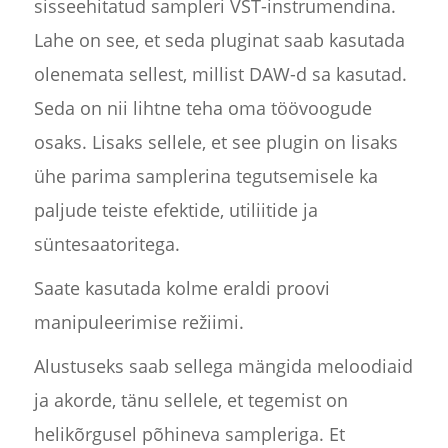
sisseehitatud sampleri VST-instrumendina.
Lahe on see, et seda pluginat saab kasutada
olenemata sellest, millist DAW-d sa kasutad.
Seda on nii lihtne teha oma töövoogude
osaks. Lisaks sellele, et see plugin on lisaks
ühe parima samplerina tegutsemisele ka
paljude teiste efektide, utiliitide ja
süntesaatoritega.
Saate kasutada kolme eraldi proovi
manipuleerimise režiimi.
Alustuseks saab sellega mängida meloodiaid
ja akorde, tänu sellele, et tegemist on
helikõrgusel põhineva sampleriga. Et