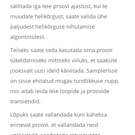
säilitada iga teie proovi ajastust, kui te
muudate helikõrgust, saate valida ühe
paljudest helikõrguse nihutamise
algoritmidest.
Teiseks saate seda kasutada oma proovi
tükeldamiseks mitmeks viiluks, et saaksite
jooksvalt uusi ideid käivitada. Samplerisse
on sisse ehitatud mugav tundlikkuse nupp,
mis aitab leida teie loopide ja proovide
transiendid.
Lõpuks saate vallandada kuni kaheksa
erinevat proovi, et vallandada neid
unikaalselt, seadistada alguspunkte,