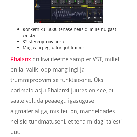
Rohkem kui 3000 tehase helisid, mille hulgast
valida
32 stereoproovipesa
Mugav arpegiaatori juhtimine
Phalanx
on kvaliteetne sampler VST, millel
on lai valik loop-manglingi ja
trummiproovimise funktsioone. Üks
parimaid asju Phalanxi juures on see, et
saate võluda peaaegu igasuguse
algmaterjaliga, mis teil on, manneldades
helisid tundmatuseni, et teha midagi täiesti
uut.