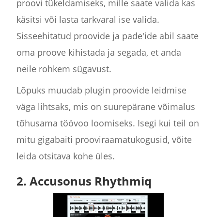
proovi tükeldamiseks, mille saate valida kas
käsitsi või lasta tarkvaral ise valida.
Sisseehitatud proovide ja pade'ide abil saate
oma proove kihistada ja segada, et anda
neile rohkem sügavust.
Lõpuks muudab plugin proovide leidmise
väga lihtsaks, mis on suurepärane võimalus
tõhusama töövoo loomiseks. Isegi kui teil on
mitu gigabaiti prooviraamatukogusid, võite
leida otsitava kohe üles.
2. Accusonus Rhythmiq