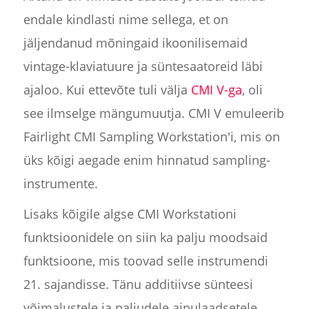
endale kindlasti nime sellega, et on
jäljendanud mõningaid ikoonilisemaid
vintage-klaviatuure ja süntesaatoreid läbi
ajaloo. Kui ettevõte tuli välja
CMI V-ga
, oli
see ilmselge mängumuutja. CMI V emuleerib
Fairlight CMI Sampling Workstation'i, mis on
üks kõigi aegade enim hinnatud sampling-
instrumente.
Lisaks kõigile algse CMI Workstationi
funktsioonidele on siin ka palju moodsaid
funktsioone, mis toovad selle instrumendi
21. sajandisse. Tänu additiivse sünteesi
võimalustele ja paljudele ainulaadsetele