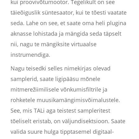
kui proovivõtumootor. Tegelikult on see
täieõiguslik süntesaator, kui te tõesti vaatate
seda. Lahe on see, et saate oma heli plugina
aknasse lohistada ja mängida seda täpselt
nii, nagu te mängiksite virtuaalse
instrumendiga.
Nagu teisedki selles nimekirjas olevad
samplerid, saate ligipääsu mõnele
mitmerežiimilisele võnkumisfiltrile ja
rohketele muusikamängimisvõimalustele.
See, mis TALi aga teistest sampleritest
tõeliselt eristab, on väljundisektsioon. Saate
valida suure hulga tipptasemel digitaal-