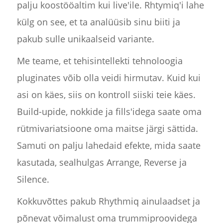
palju koostööaltim kui live'ile. Rhtymiq'i lahe
külg on see, et ta analüüsib sinu biiti ja
pakub sulle unikaalseid variante.
Me teame, et tehisintellekti tehnoloogia
pluginates võib olla veidi hirmutav. Kuid kui
asi on käes, siis on kontroll siiski teie käes.
Build-upide, nokkide ja fills'idega saate oma
rütmivariatsioone oma maitse järgi sättida.
Samuti on palju lahedaid efekte, mida saate
kasutada, sealhulgas Arrange, Reverse ja
Silence.
Kokkuvõttes pakub Rhythmiq ainulaadset ja
põnevat võimalust oma trummiproovidega