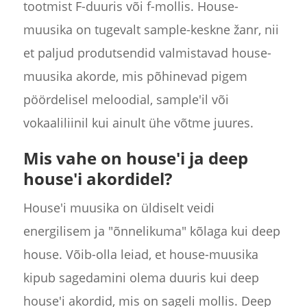
tootmist F-duuris või f-mollis. House-
muusika on tugevalt sample-keskne žanr, nii
et paljud produtsendid valmistavad house-
muusika akorde, mis põhinevad pigem
pöördelisel meloodial, sample'il või
vokaaliliinil kui ainult ühe võtme juures.
Mis vahe on house'i ja deep
house'i akordidel?
House'i muusika on üldiselt veidi
energilisem ja "õnnelikuma" kõlaga kui deep
house. Võib-olla leiad, et house-muusika
kipub sagedamini olema duuris kui deep
house'i akordid, mis on sageli mollis. Deep