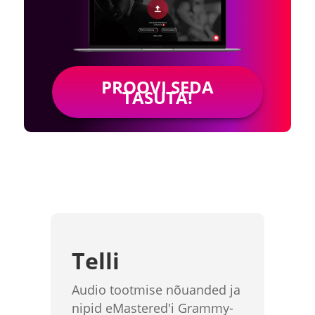
PROOVI SEDA
TASUTA!
Telli
Audio tootmise nõuanded ja
nipid eMastered'i Grammy-