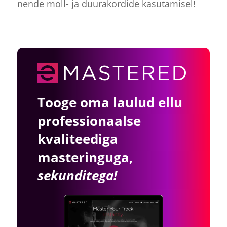
nende moll- ja duurakordide kasutamisel!
Tooge oma laulud ellu
professionaalse
kvaliteediga
masteringuga,
sekunditega!