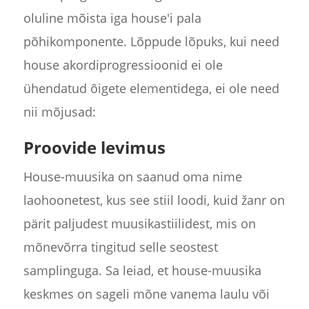
oluline mõista iga house'i pala
põhikomponente. Lõppude lõpuks, kui need
house akordiprogressioonid ei ole
ühendatud õigete elementidega, ei ole need
nii mõjusad:
Proovide levimus
House-muusika on saanud oma nime
laohoonetest, kus see stiil loodi, kuid žanr on
pärit paljudest muusikastiilidest, mis on
mõnevõrra tingitud selle seostest
samplinguga. Sa leiad, et house-muusika
keskmes on sageli mõne vanema laulu või