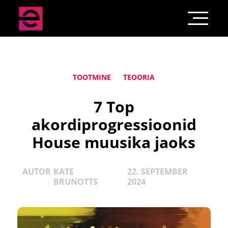
TOOTMINE
TEOORIA
7 Top
akordiprogressioonid
House muusika jaoks
AUTOR
KATE
22. SEPTEMBER
BRUNOTTS
2024