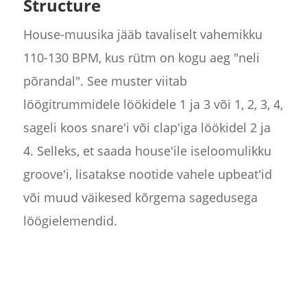
Structure
House-muusika jääb tavaliselt vahemikku
110-130 BPM, kus rütm on kogu aeg "neli
põrandal". See muster viitab
löögitrummidele löökidele 1 ja 3 või 1, 2, 3, 4,
sageli koos snare'i või clap'iga löökidel 2 ja
4. Selleks, et saada house'ile iseloomulikku
groove'i, lisatakse nootide vahele upbeat'id
või muud väikesed kõrgema sagedusega
löögielemendid.