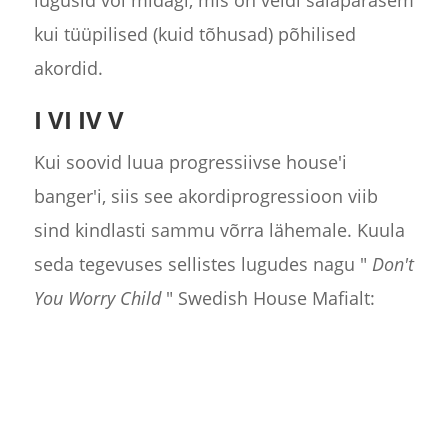
kui tüüpilised (kuid tõhusad) põhilised
akordid.
I VI IV V
Kui soovid luua progressiivse house'i
banger'i, siis see akordiprogressioon viib
sind kindlasti sammu võrra lähemale. Kuula
seda tegevuses sellistes lugudes nagu "
Don't
You Worry Child
" Swedish House Mafialt: