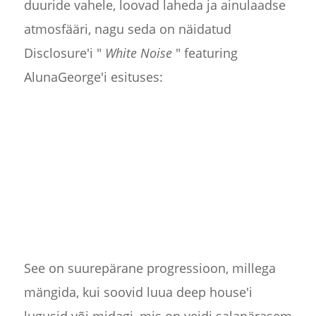
duuride vahele, loovad laheda ja ainulaadse
atmosfääri, nagu seda on näidatud
Disclosure'i "
White Noise
" featuring
AlunaGeorge'i esituses:
See on suurepärane progressioon, millega
mängida, kui soovid luua deep house'i
lugusid või midagi, mis on veidi salapärasem