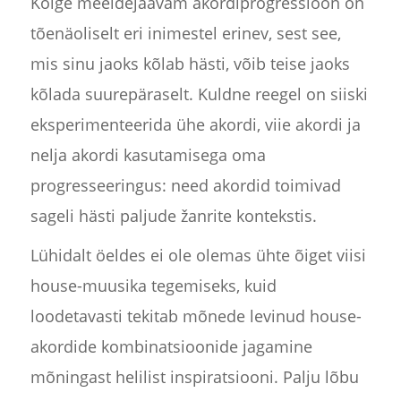
Kõige meeldejäävam akordiprogressioon on
tõenäoliselt eri inimestel erinev, sest see,
mis sinu jaoks kõlab hästi, võib teise jaoks
kõlada suurepäraselt. Kuldne reegel on siiski
eksperimenteerida ühe akordi, viie akordi ja
nelja akordi kasutamisega oma
progresseeringus: need akordid toimivad
sageli hästi paljude žanrite kontekstis.
Lühidalt öeldes ei ole olemas ühte õiget viisi
house-muusika tegemiseks, kuid
loodetavasti tekitab mõnede levinud house-
akordide kombinatsioonide jagamine
mõningast helilist inspiratsiooni. Palju lõbu