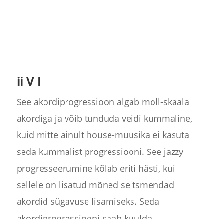
ii V I
See akordiprogressioon algab moll-skaala
akordiga ja võib tunduda veidi kummaline,
kuid mitte ainult house-muusika ei kasuta
seda kummalist progressiooni. See jazzy
progresseerumine kõlab eriti hästi, kui
sellele on lisatud mõned seitsmendad
akordid sügavuse lisamiseks. Seda
akordiprogressiooni saab kuulda