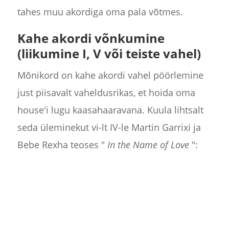
tahes muu akordiga oma pala võtmes.
Kahe akordi
võnkumine
(liikumine I, V või teiste vahel)
Mõnikord on kahe akordi vahel pöörlemine
just piisavalt vaheldusrikas, et hoida oma
house'i lugu kaasahaaravana. Kuula lihtsalt
seda üleminekut vi-lt IV-le Martin Garrixi ja
Bebe Rexha teoses "
In the Name of Love
":