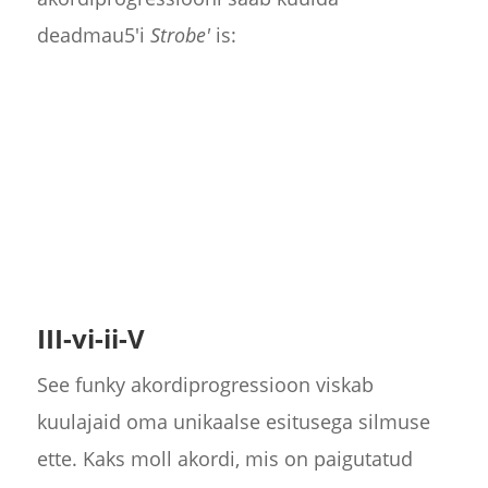
deadmau5'i
Strobe'
is:
III-vi-ii-V
See funky akordiprogressioon viskab
kuulajaid oma unikaalse esitusega silmuse
ette. Kaks moll akordi, mis on paigutatud