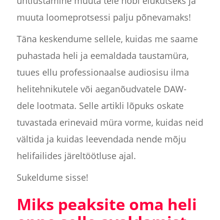
ühtlustamine muuta teie hobi elukutseks ja
muuta loomeprotsessi palju põnevamaks!
Täna keskendume sellele, kuidas me saame
puhastada heli ja eemaldada taustamüra,
tuues ellu professionaalse audiosisu ilma
helitehnikutele või aeganõudvatele DAW-
dele lootmata. Selle artikli lõpuks oskate
tuvastada erinevaid müra vorme, kuidas neid
vältida ja kuidas leevendada nende mõju
helifailides järeltöötluse ajal.
Sukeldume sisse!
Miks peaksite oma heli