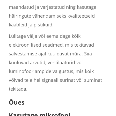
maandatud ja varjestatud ning kasutage
häiringute vähendamiseks kvaliteetseid
kaableid ja pistikuid.
Lülitage välja või eemaldage kõik
elektroonilised seadmed, mis tekitavad
salvestamise ajal kuuldavat müra. Siia
kuuluvad arvutid, ventilaatorid või
luminofoorlampide valgustus, mis kõik
võivad teie helisignaali surinat või suminat
tekitada.
Õues
Kasutage mikrofoni