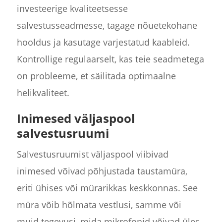
investeerige kvaliteetsesse
salvestusseadmesse, tagage nõuetekohane
hooldus ja kasutage varjestatud kaableid.
Kontrollige regulaarselt, kas teie seadmetega
on probleeme, et säilitada optimaalne
helikvaliteet.
Inimesed väljaspool
salvestusruumi
Salvestusruumist väljaspool viibivad
inimesed võivad põhjustada taustamüra,
eriti ühises või mürarikkas keskkonnas. See
müra võib hõlmata vestlusi, samme või
muid tegevusi, mida mikrofonid võivad üles