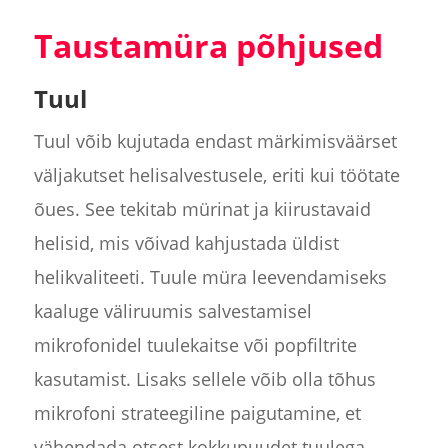
Taustamüra põhjused
Tuul
Tuul võib kujutada endast märkimisväärset
väljakutset helisalvestusele, eriti kui töötate
õues. See tekitab mürinat ja kiirustavaid
helisid, mis võivad kahjustada üldist
helikvaliteeti. Tuule müra leevendamiseks
kaaluge väliruumis salvestamisel
mikrofonidel tuulekaitse või popfiltrite
kasutamist. Lisaks sellele võib olla tõhus
mikrofoni strateegiline paigutamine, et
vähendada otsest kokkupuudet tuulega.