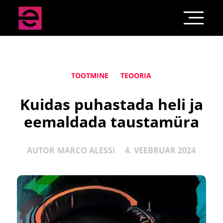
TOOTMINE
TEOORIA
Kuidas puhastada heli ja
eemaldada taustamüra
AUTOR
MARCO ALESSI
4. VEEBRUAR 2024