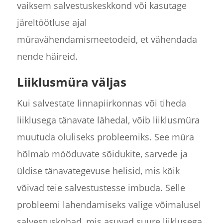
vaiksem salvestuskeskkond või kasutage
järeltöötluse ajal
müravähendamismeetodeid, et vähendada
nende häireid.
Liiklusmüra väljas
Kui salvestate linnapiirkonnas või tiheda
liiklusega tänavate lähedal, võib liiklusmüra
muutuda oluliseks probleemiks. See müra
hõlmab mööduvate sõidukite, sarvede ja
üldise tänavategevuse helisid, mis kõik
võivad teie salvestustesse imbuda. Selle
probleemi lahendamiseks valige võimalusel
salvestuskohad, mis asuvad suure liiklusega