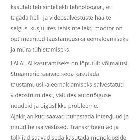
kasutab tehisintellekti tehnoloogiat, et
tagada heli- ja videosalvestuste häälte
selgus, kusjuures tehisintellekti mootor on
optimeeritud taustamuusika eemaldamiseks
ja müra tühistamiseks.
LALAL.AI kasutamiseks on lõputult võimalusi.
Streamerid saavad seda kasutada
taustamuusika eemaldamiseks salvestatud
videostriimidest, vältides autoriõiguse
nõudeid ja õiguslikke probleeme.
Ajakirjanikud saavad puhastada intervjuud ja
muud helisalvestised. Transkribeerijad ja
tõlkijad saavad seda kasutada monoloogide