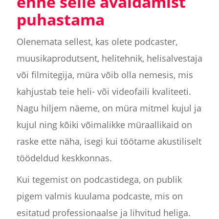
enne selle avaldamist
puhastama
Olenemata sellest, kas olete podcaster,
muusikaprodutsent, helitehnik, helisalvestaja
või filmitegija, müra võib olla nemesis, mis
kahjustab teie heli- või videofaili kvaliteeti.
Nagu hiljem näeme, on müra mitmel kujul ja
kujul ning kõiki võimalikke müraallikaid on
raske ette näha, isegi kui töötame akustiliselt
töödeldud keskkonnas.
Kui tegemist on podcastidega, on publik
pigem valmis kuulama podcaste, mis on
esitatud professionaalse ja lihvitud heliga.