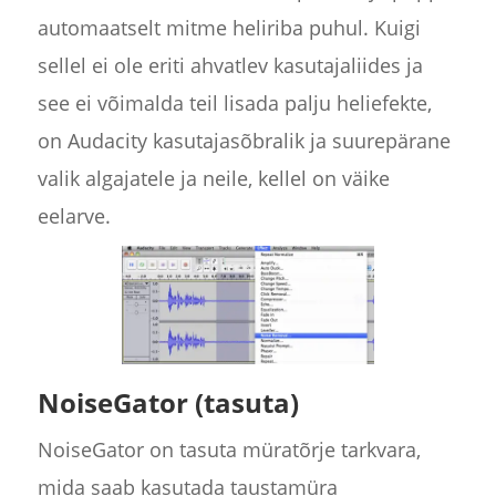
automaatselt mitme heliriba puhul. Kuigi
sellel ei ole eriti ahvatlev kasutajaliides ja
see ei võimalda teil lisada palju heliefekte,
on Audacity kasutajasõbralik ja suurepärane
valik algajatele ja neile, kellel on väike
eelarve.
NoiseGator (tasuta)
NoiseGator on tasuta müratõrje tarkvara,
mida saab kasutada taustamüra