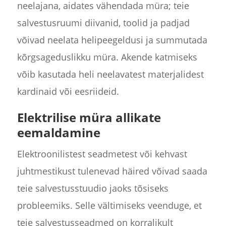
neelajana, aidates vähendada müra; teie
salvestusruumi diivanid, toolid ja padjad
võivad neelata helipeegeldusi ja summutada
kõrgsageduslikku müra. Akende katmiseks
võib kasutada heli neelavatest materjalidest
kardinaid või eesriideid.
Elektrilise müra allikate
eemaldamine
Elektroonilistest seadmetest või kehvast
juhtmestikust tulenevad häired võivad saada
teie salvestusstuudio jaoks tõsiseks
probleemiks. Selle vältimiseks veenduge, et
teie salvestusseadmed on korralikult