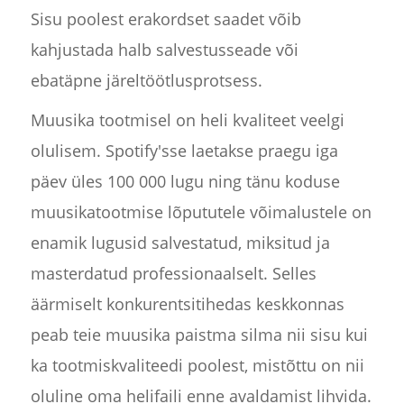
Sisu poolest erakordset saadet võib
kahjustada halb salvestusseade või
ebatäpne järeltöötlusprotsess.
Muusika tootmisel on heli kvaliteet veelgi
olulisem. Spotify'sse laetakse praegu iga
päev üles 100 000 lugu ning tänu koduse
muusikatootmise lõpututele võimalustele on
enamik lugusid salvestatud, miksitud ja
masterdatud professionaalselt. Selles
äärmiselt konkurentsitihedas keskkonnas
peab teie muusika paistma silma nii sisu kui
ka tootmiskvaliteedi poolest, mistõttu on nii
oluline oma helifaili enne avaldamist lihvida.