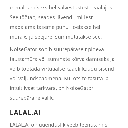
eemaldamiseks helisalvestustest reaalajas.
See töötab, seades lävendi, millest
madalama taseme puhul loetakse heli
müraks ja seejärel summutatakse see.
NoiseGator sobib suurepäraselt pideva
taustamüra või suminate kõrvaldamiseks ja
võib töötada virtuaalse kaabli kaudu sisend-
või väljundseadmena. Kui otsite tasuta ja
intuitiivset tarkvara, on NoiseGator
suurepärane valik.
LALAL.AI
LALAL.AI on uuenduslik veebiteenus, mis