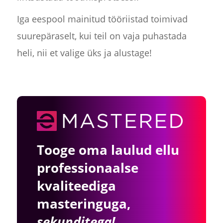
Iga eespool mainitud tööriistad toimivad
suurepäraselt, kui teil on vaja puhastada
heli, nii et valige üks ja alustage!
Tooge oma laulud ellu
professionaalse
kvaliteediga
masteringuga,
sekunditega!