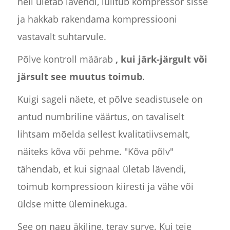
heli ületab lävendi, lülitub kompressor sisse
ja hakkab rakendama kompressiooni
vastavalt suhtarvule.
Põlve kontroll määrab
, kui järk-järgult või
järsult see muutus toimub
.
Kuigi sageli näete, et põlve seadistusele on
antud numbriline väärtus, on tavaliselt
lihtsam mõelda sellest kvalitatiivsemalt,
näiteks kõva või pehme. "Kõva põlv"
tähendab, et kui signaal ületab lävendi,
toimub kompressioon kiiresti ja vähe või
üldse mitte üleminekuga.
See on nagu äkiline, terav surve. Kui teie