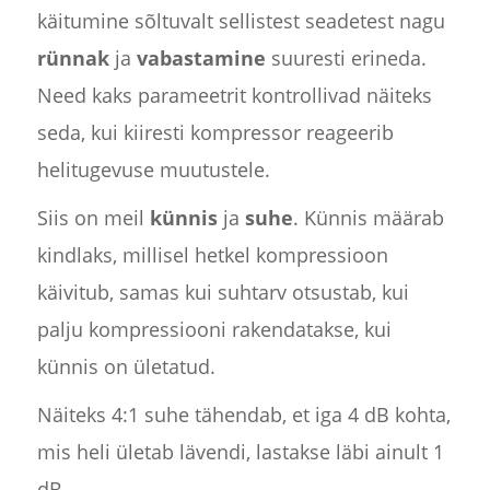
käitumine sõltuvalt sellistest seadetest nagu
rünnak
ja
vabastamine
suuresti erineda.
Need kaks parameetrit kontrollivad näiteks
seda, kui kiiresti kompressor reageerib
helitugevuse muutustele.
Siis on meil
künnis
ja
suhe
. Künnis määrab
kindlaks, millisel hetkel kompressioon
käivitub, samas kui suhtarv otsustab, kui
palju kompressiooni rakendatakse, kui
künnis on ületatud.
Näiteks 4:1 suhe tähendab, et iga 4 dB kohta,
mis heli ületab lävendi, lastakse läbi ainult 1
dB.