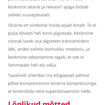
keskmise attacki ja release'i ajaga töötab
selleks suurepäraselt.
Oluline on siinkohal hoida asjad õrnalt. Te ei
püüa kõvasti heli kinni pigistada. Keskmine
rünnak laseb osa algsetest transientidest
läbi, andes sellele loomuliku meeleolu, ja
keskmine vabastamine tagab, et see ei
lämmataks heli elu välja.
Tavaliselt ühendan ma kõigepealt pehme
põlve kompressiooni kiirema kompressoriga,
et kontrollida neid superdünaamilisi hetki.
Lõplikud mõtted