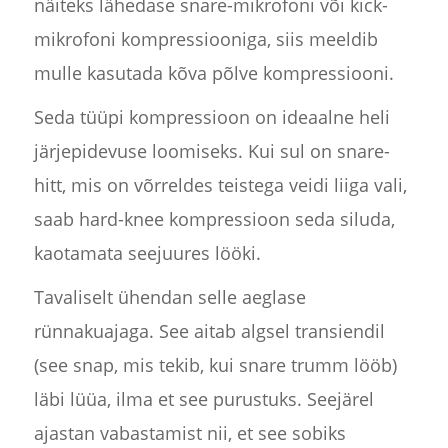
näiteks lähedase snare-mikrofoni või kick-
mikrofoni kompressiooniga, siis meeldib
mulle kasutada kõva põlve kompressiooni.
Seda tüüpi kompressioon on ideaalne heli
järjepidevuse loomiseks. Kui sul on snare-
hitt, mis on võrreldes teistega veidi liiga vali,
saab hard-knee kompressioon seda siluda,
kaotamata seejuures lööki.
Tavaliselt ühendan selle aeglase
rünnakuajaga. See aitab algsel transiendil
(see snap, mis tekib, kui snare trumm lööb)
läbi lüüa, ilma et see purustuks. Seejärel
ajastan vabastamist nii, et see sobiks