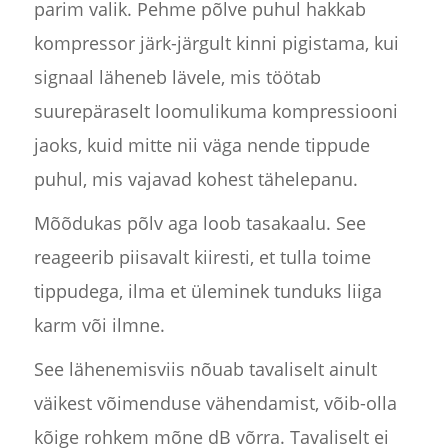
parim valik. Pehme põlve puhul hakkab
kompressor järk-järgult kinni pigistama, kui
signaal läheneb lävele, mis töötab
suurepäraselt loomulikuma kompressiooni
jaoks, kuid mitte nii väga nende tippude
puhul, mis vajavad kohest tähelepanu.
Mõõdukas põlv aga loob tasakaalu. See
reageerib piisavalt kiiresti, et tulla toime
tippudega, ilma et üleminek tunduks liiga
karm või ilmne.
See lähenemisviis nõuab tavaliselt ainult
väikest võimenduse vähendamist, võib-olla
kõige rohkem mõne dB võrra. Tavaliselt ei