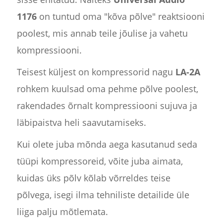
1176
on tuntud oma "kõva põlve" reaktsiooni
poolest, mis annab teile jõulise ja vahetu
kompressiooni.
Teisest küljest on kompressorid nagu
LA-2A
rohkem kuulsad oma pehme põlve poolest,
rakendades õrnalt kompressiooni sujuva ja
läbipaistva heli saavutamiseks.
Kui olete juba mõnda aega kasutanud seda
tüüpi kompressoreid, võite juba aimata,
kuidas üks põlv kõlab võrreldes teise
põlvega, isegi ilma tehniliste detailide üle
liiga palju mõtlemata.