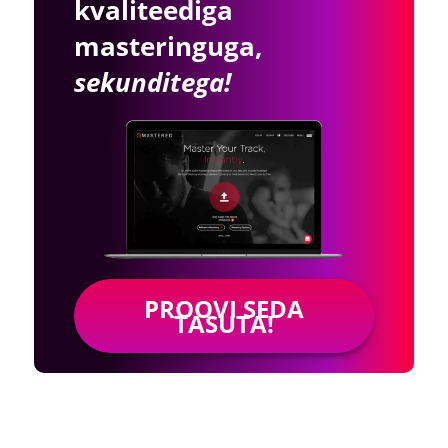
kvaliteediga
masteringuga,
sekunditega!
PROOVI SEDA
TASUTA!