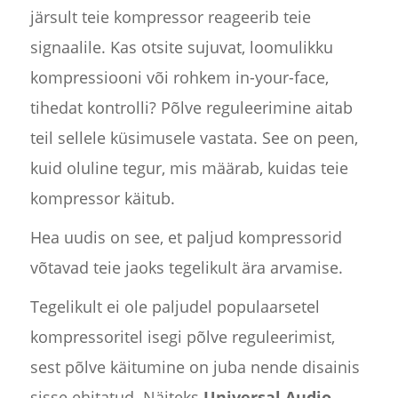
järsult teie kompressor reageerib teie
signaalile. Kas otsite sujuvat, loomulikku
kompressiooni või rohkem in-your-face,
tihedat kontrolli? Põlve reguleerimine aitab
teil sellele küsimusele vastata. See on peen,
kuid oluline tegur, mis määrab, kuidas teie
kompressor käitub.
Hea uudis on see, et paljud kompressorid
võtavad teie jaoks tegelikult ära arvamise.
Tegelikult ei ole paljudel populaarsetel
kompressoritel isegi põlve reguleerimist,
sest põlve käitumine on juba nende disainis
sisse ehitatud. Näiteks
Universal Audio