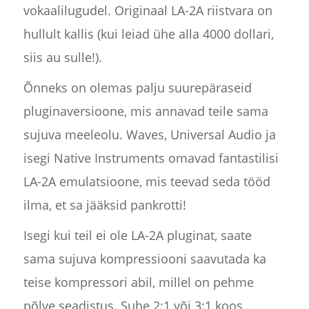
vokaalilugudel. Originaal LA-2A riistvara on
hullult kallis (kui leiad ühe alla 4000 dollari,
siis au sulle!).
Õnneks on olemas palju suurepäraseid
pluginaversioone, mis annavad teile sama
sujuva meeleolu. Waves, Universal Audio ja
isegi Native Instruments omavad fantastilisi
LA-2A emulatsioone, mis teevad seda tööd
ilma, et sa jääksid pankrotti!
Isegi kui teil ei ole LA-2A pluginat, saate
sama sujuva kompressiooni saavutada ka
teise kompressori abil, millel on pehme
põlve seadistus. Suhe 2:1 või 3:1 koos