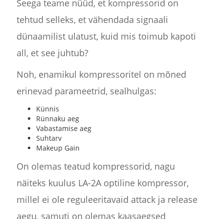
Seega teame nüüd, et kompressorid on
tehtud selleks, et vähendada signaali
dünaamilist ulatust, kuid mis toimub kapoti
all, et see juhtub?
Noh, enamikul kompressoritel on mõned
erinevad parameetrid, sealhulgas:
Künnis
Rünnaku aeg
Vabastamise aeg
Suhtarv
Makeup Gain
On olemas teatud kompressorid, nagu
näiteks kuulus LA-2A optiline kompressor,
millel ei ole reguleeritavaid attack ja release
aegu, samuti on olemas kaasaegsed