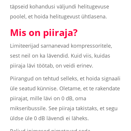
täpseid kohandusi väljundi helitugevuse
poolel, et hoida helitugevust ühtlasena.
Mis on piiraja?
Limiteerijad sarnanevad kompressoritele,
sest neil on ka lävendid. Kuid viis, kuidas
piiraja lävi töötab, on veidi erinev.
Piirangud on tehtud selleks, et hoida signaali
üle seatud künnise. Oletame, et te rakendate
piirajat, mille lävi on 0 dB, oma
mikseribussile. See piiraja takistaks, et segu
üldse üle 0 dB lävendi ei läheks.
Paljud inimesed nimetavad seda