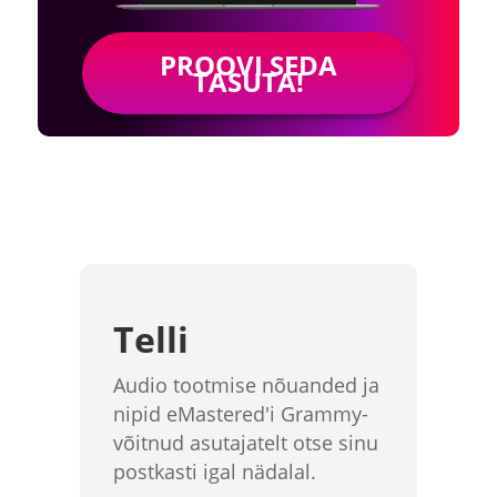
PROOVI SEDA
TASUTA!
Telli
Audio tootmise nõuanded ja
nipid eMastered'i Grammy-
võitnud asutajatelt otse sinu
postkasti igal nädalal.