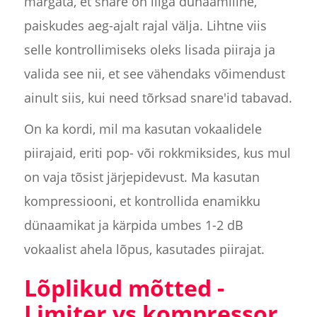
märgata, et snare on liiga dünaamiline,
paiskudes aeg-ajalt rajal välja. Lihtne viis
selle kontrollimiseks oleks lisada piiraja ja
valida see nii, et see vähendaks võimendust
ainult siis, kui need tõrksad snare'id tabavad.
On ka kordi, mil ma kasutan vokaalidele
piirajaid, eriti pop- või rokkmiksides, kus mul
on vaja tõsist järjepidevust. Ma kasutan
kompressiooni, et kontrollida enamikku
dünaamikat ja kärpida umbes 1-2 dB
vokaalist ahela lõpus, kasutades piirajat.
Lõplikud mõtted -
Limiter vs kompressor