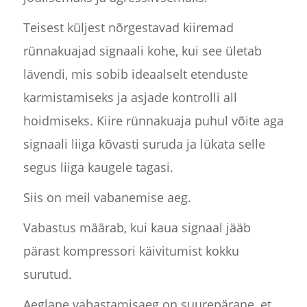
Teisest küljest nõrgestavad kiiremad
rünnakuajad signaali kohe, kui see ületab
lävendi, mis sobib ideaalselt etenduste
karmistamiseks ja asjade kontrolli all
hoidmiseks. Kiire rünnakuaja puhul võite aga
signaali liiga kõvasti suruda ja lükata selle
segus liiga kaugele tagasi.
Siis on meil vabanemise aeg.
Vabastus määrab, kui kaua signaal jääb
pärast kompressori käivitumist kokku
surutud.
Aeglane vabastamisaeg on suurepärane, et