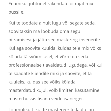
Enamikul juhtudel rakendate piirajat mix-
bussile.
Kui te toodate ainult lugu või segate seda,
soovitaksin ma loobuda oma segu
piiramisest ja jätta see mastering-insenerile.
Kui aga soovite kuulda, kuidas teie mix võiks
kõlada täisvõimsusel, et võrrelda seda
professionaalselt avaldatud lugudega, või kui
te saadate kliendile mixi ja soovite, et ta
kuuleks, kuidas see võiks kõlada
masterdatud kujul, võib limiteri kasutamine
masterbussis lisada veidi lisapinget.
Loomulikult, kui te mastereerite laulu, on