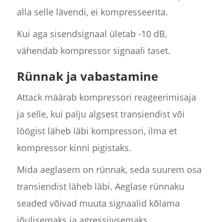
alla selle lävendi, ei kompresseerita.
Kui aga sisendsignaal ületab -10 dB,
vähendab kompressor signaali taset.
Rünnak ja vabastamine
Attack määrab kompressori reageerimisaja
ja selle, kui palju algsest transiendist või
löögist läheb läbi kompressori, ilma et
kompressor kinni pigistaks.
Mida aeglasem on rünnak, seda suurem osa
transiendist läheb läbi. Aeglase rünnaku
seaded võivad muuta signaalid kõlama
jõulisemaks ja agressiivsemaks.