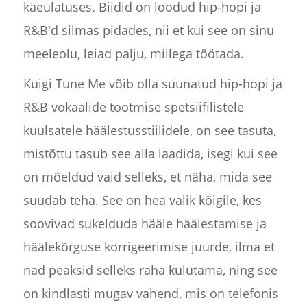
käeulatuses. Biidid on loodud hip-hopi ja
R&B'd silmas pidades, nii et kui see on sinu
meeleolu, leiad palju, millega töötada.
Kuigi Tune Me võib olla suunatud hip-hopi ja
R&B vokaalide tootmise spetsiifilistele
kuulsatele häälestusstiilidele, on see tasuta,
mistõttu tasub see alla laadida, isegi kui see
on mõeldud vaid selleks, et näha, mida see
suudab teha. See on hea valik kõigile, kes
soovivad sukelduda hääle häälestamise ja
häälekõrguse korrigeerimise juurde, ilma et
nad peaksid selleks raha kulutama, ning see
on kindlasti mugav vahend, mis on telefonis