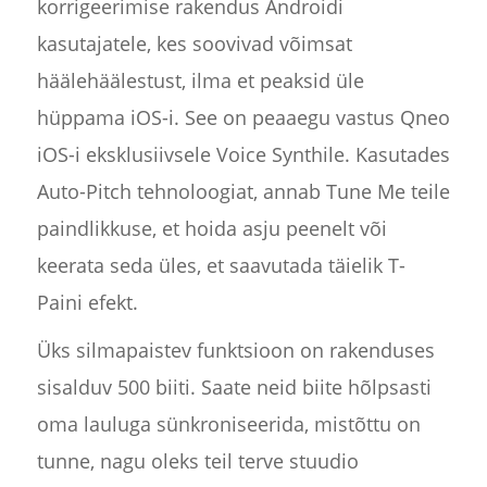
korrigeerimise rakendus Androidi
kasutajatele, kes soovivad võimsat
häälehäälestust, ilma et peaksid üle
hüppama iOS-i. See on peaaegu vastus Qneo
iOS-i eksklusiivsele Voice Synthile. Kasutades
Auto-Pitch tehnoloogiat, annab Tune Me teile
paindlikkuse, et hoida asju peenelt või
keerata seda üles, et saavutada täielik T-
Paini efekt.
Üks silmapaistev funktsioon on rakenduses
sisalduv 500 biiti. Saate neid biite hõlpsasti
oma lauluga sünkroniseerida, mistõttu on
tunne, nagu oleks teil terve stuudio