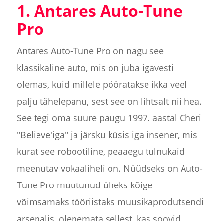
1. Antares Auto-Tune
Pro
Antares Auto-Tune Pro on nagu see
klassikaline auto, mis on juba igavesti
olemas, kuid millele pööratakse ikka veel
palju tähelepanu, sest see on lihtsalt nii hea.
See tegi oma suure paugu 1997. aastal Cheri
"Believe'iga" ja järsku küsis iga insener, mis
kurat see robootiline, peaaegu tulnukaid
meenutav vokaaliheli on. Nüüdseks on Auto-
Tune Pro muutunud üheks kõige
võimsamaks tööriistaks muusikaprodutsendi
arsenalis, olenemata sellest, kas soovid