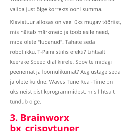
valida just õige korrektsiooni summa.
Klaviatuur allosas on veel üks mugav tööriist,
mis näitab märkmeid ja toob esile need,
mida olete "lubanud". Tahate seda
robotlikku, T-Paini stiilis efekti? Lihtsalt
keerake Speed dial kiirele. Soovite midagi
peenemat ja loomulikumat? Aeglustage seda
ja olete kuldne. Waves Tune Real-Time on
üks neist pistikprogrammidest, mis lihtsalt
tundub õige.
3. Brainworx
bx_crispytuner