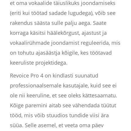
et oma vokaalide täiuslikuks joondamiseks
(eriti kui töötad sadade lugudega), võib see
rakendus säästa sulle palju aega. Saate
korraga käsitsi häälekõrgust, ajastust ja
vokaalirühmade joondamist reguleerida, mis
on tohutu ajasäästja kõigile, kes töötavad
keeruliste projektidega.
Revoice Pro 4 on kindlasti suunatud
professionaalsemale kasutajale, kuid see ei
ole nii keeruline, et see oleks kättesaamatu.
Kõige paremini aitab see vähendada tüütut
tööd, mis võib stuudios tundide viisi ära
süüa. Selle asemel, et veeta oma päev