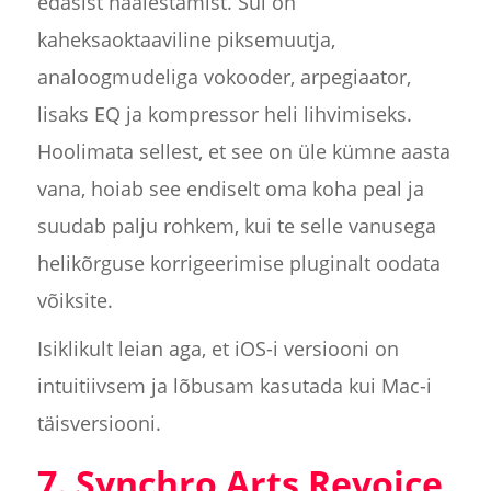
edasist häälestamist. Sul on
kaheksaoktaaviline piksemuutja,
analoogmudeliga vokooder, arpegiaator,
lisaks EQ ja kompressor heli lihvimiseks.
Hoolimata sellest, et see on üle kümne aasta
vana, hoiab see endiselt oma koha peal ja
suudab palju rohkem, kui te selle vanusega
helikõrguse korrigeerimise pluginalt oodata
võiksite.
Isiklikult leian aga, et iOS-i versiooni on
intuitiivsem ja lõbusam kasutada kui Mac-i
täisversiooni.
7. Synchro Arts Revoice