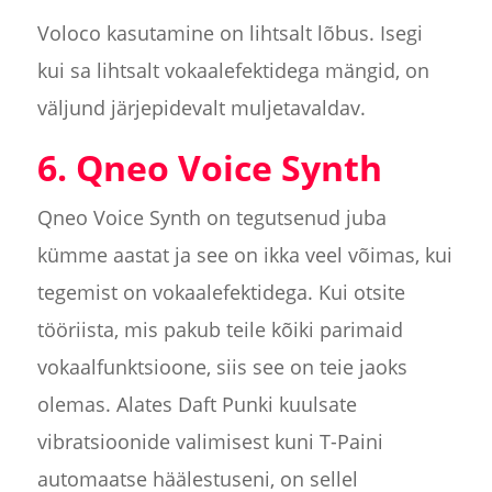
Voloco kasutamine on lihtsalt lõbus. Isegi
kui sa lihtsalt vokaalefektidega mängid, on
väljund järjepidevalt muljetavaldav.
6. Qneo Voice Synth
Qneo Voice Synth on tegutsenud juba
kümme aastat ja see on ikka veel võimas, kui
tegemist on vokaalefektidega. Kui otsite
tööriista, mis pakub teile kõiki parimaid
vokaalfunktsioone, siis see on teie jaoks
olemas. Alates Daft Punki kuulsate
vibratsioonide valimisest kuni T-Paini
automaatse häälestuseni, on sellel