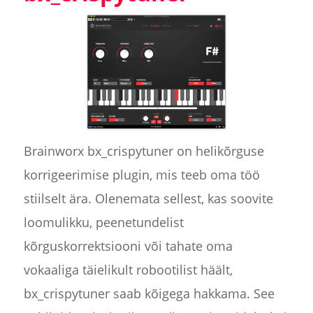
Brainworx bx_crispytuner on helikõrguse
korrigeerimise plugin, mis teeb oma töö
stiilselt ära. Olenemata sellest, kas soovite
loomulikku, peenetundelist
kõrguskorrektsiooni või tahate oma
vokaaliga täielikult robootilist häält,
bx_crispytuner saab kõigega hakkama. See