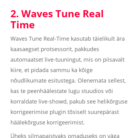
2. Waves Tune Real
Time
Waves Tune Real-Time kasutab täielikult ära
kaasaegset protsessorit, pakkudes
automaatset live-tuuningut, mis on piisavalt
kiire, et pidada sammu ka kõige
nõudlikumate esitustega. Olenemata sellest,
kas te peenhäälestate lugu stuudios või
korraldate live-showd, pakub see helikõrguse
korrigeerimise plugin tõsiselt suurepärast
häälekõrguse korrigeerimist.
Üheks silmapaistvaks omaduseks on väga