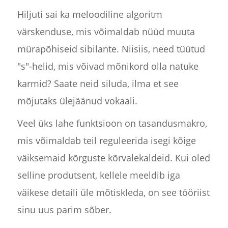
Hiljuti sai ka meloodiline algoritm
värskenduse, mis võimaldab nüüd muuta
mürapõhiseid sibilante. Niisiis, need tüütud
"s"-helid, mis võivad mõnikord olla natuke
karmid? Saate neid siluda, ilma et see
mõjutaks ülejäänud vokaali.
Veel üks lahe funktsioon on tasandusmakro,
mis võimaldab teil reguleerida isegi kõige
väiksemaid kõrguste kõrvalekaldeid. Kui oled
selline produtsent, kellele meeldib iga
väikese detaili üle mõtiskleda, on see tööriist
sinu uus parim sõber.