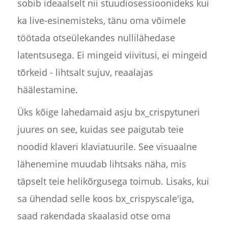
sobib ideaalselt nii stuudiosessioonideks kui
ka live-esinemisteks, tänu oma võimele
töötada otseülekandes nullilähedase
latentsusega. Ei mingeid viivitusi, ei mingeid
tõrkeid - lihtsalt sujuv, reaalajas
häälestamine.
Üks kõige lahedamaid asju bx_crispytuneri
juures on see, kuidas see paigutab teie
noodid klaveri klaviatuurile. See visuaalne
lähenemine muudab lihtsaks näha, mis
täpselt teie helikõrgusega toimub. Lisaks, kui
sa ühendad selle koos bx_crispyscale'iga,
saad rakendada skaalasid otse oma