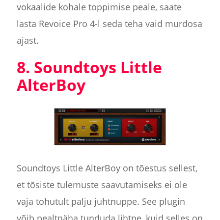
vokaalide kohale toppimise peale, saate
lasta Revoice Pro 4-l seda teha vaid murdosa
ajast.
8. Soundtoys Little
AlterBoy
Soundtoys Little AlterBoy on tõestus sellest,
et tõsiste tulemuste saavutamiseks ei ole
vaja tohutult palju juhtnuppe. See plugin
võib pealtnäha tunduda lihtne, kuid selles on