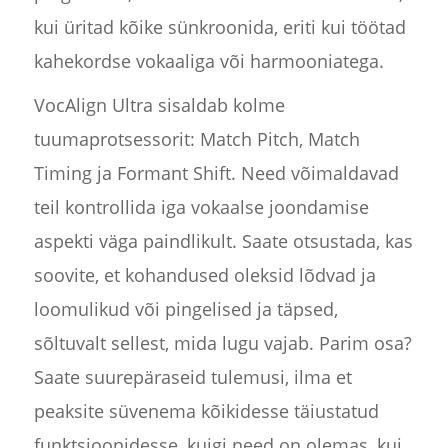
kui üritad kõike sünkroonida, eriti kui töötad
kahekordse vokaaliga või harmooniatega.
VocAlign Ultra sisaldab kolme
tuumaprotsessorit: Match Pitch, Match
Timing ja Formant Shift. Need võimaldavad
teil kontrollida iga vokaalse joondamise
aspekti väga paindlikult. Saate otsustada, kas
soovite, et kohandused oleksid lõdvad ja
loomulikud või pingelised ja täpsed,
sõltuvalt sellest, mida lugu vajab. Parim osa?
Saate suurepäraseid tulemusi, ilma et
peaksite süvenema kõikidesse täiustatud
funktsioonidesse, kuigi need on olemas, kui