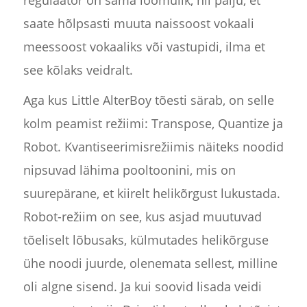
regulaator on sama loomulik, nii palju, et
saate hõlpsasti muuta naissoost vokaali
meessoost vokaaliks või vastupidi, ilma et
see kõlaks veidralt.
Aga kus Little AlterBoy tõesti särab, on selle
kolm peamist režiimi: Transpose, Quantize ja
Robot. Kvantiseerimisrežiimis näiteks noodid
nipsuvad lähima pooltoonini, mis on
suurepärane, et kiirelt helikõrgust lukustada.
Robot-režiim on see, kus asjad muutuvad
tõeliselt lõbusaks, külmutades helikõrguse
ühe noodi juurde, olenemata sellest, milline
oli algne sisend. Ja kui soovid lisada veidi