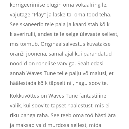
korrigeerimise plugin oma vokaalringile,
vajutage "Play" ja laske tal oma tööd teha.
See skaneerib teie pala ja kaardistab kõik
klaverirulli, andes teile selge ülevaate sellest,
mis toimub. Originaalsalvestus kuvatakse
oranži joonena, samal ajal kui parandatud
noodid on rohelise värviga. Sealt edasi
annab Waves Tune teile palju võimalusi, et
häälestada kõik täpselt nii, nagu soovite.
Kokkuvõttes on Waves Tune fantastiline
valik, kui soovite täpset häälestust, mis ei
riku panga raha. See teeb oma töö hästi ära
ja maksab vaid murdosa sellest, mida