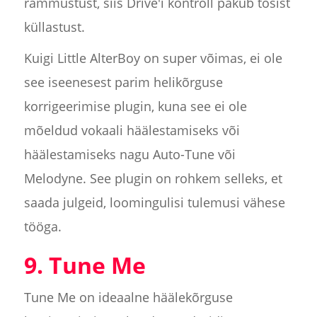
rammustust, siis Drive'i kontroll pakub tõsist
küllastust.
Kuigi Little AlterBoy on super võimas, ei ole
see iseenesest parim helikõrguse
korrigeerimise plugin, kuna see ei ole
mõeldud vokaali häälestamiseks või
häälestamiseks nagu Auto-Tune või
Melodyne. See plugin on rohkem selleks, et
saada julgeid, loomingulisi tulemusi vähese
tööga.
9. Tune Me
Tune Me on ideaalne häälekõrguse