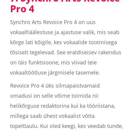
Pro 4
Synchro Arts Revoice Pro 4 on uus
vokaalhäälestuse ja ajastuse valik, mis seab
kõrge lati kõigile, kes vokaalide tootmisega
tõsiselt tegelevad. See eraldiseisev rakendus
on täis funktsioone, mis viivad teie
vokaaltöötluse järgmisele tasemele.
Revoice Pro 4 üks silmapaistvamaid
omadusi on selle võime toimida nii
helikõrguse redaktorina kui ka tööriistana,
millega saab ühest vokaalist võtta
topeltlaulu. Kui oled keegi, kes veedab tunde,