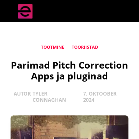
TOOTMINE
TÖÖRIISTAD
Parimad Pitch Correction
Apps ja pluginad
AUTOR
TYLER
7. OKTOOBER
CONNAGHAN
2024