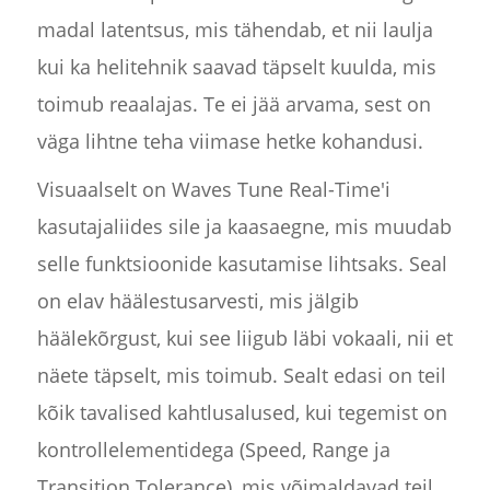
madal latentsus, mis tähendab, et nii laulja
kui ka helitehnik saavad täpselt kuulda, mis
toimub reaalajas. Te ei jää arvama, sest on
väga lihtne teha viimase hetke kohandusi.
Visuaalselt on Waves Tune Real-Time'i
kasutajaliides sile ja kaasaegne, mis muudab
selle funktsioonide kasutamise lihtsaks. Seal
on elav häälestusarvesti, mis jälgib
häälekõrgust, kui see liigub läbi vokaali, nii et
näete täpselt, mis toimub. Sealt edasi on teil
kõik tavalised kahtlusalused, kui tegemist on
kontrollelementidega (Speed, Range ja
Transition Tolerance), mis võimaldavad teil