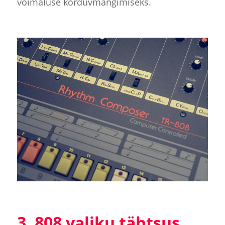
võimaluse korduvmängimiseks.
3. 808 valiku tähtsus