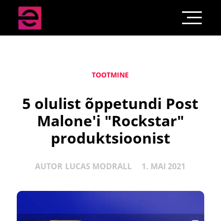
TOOTMINE
5 olulist õppetundi Post
Malone'i "Rockstar"
produktsioonist
AUTOR
LUCAS MODRALL
1. MAI 2021