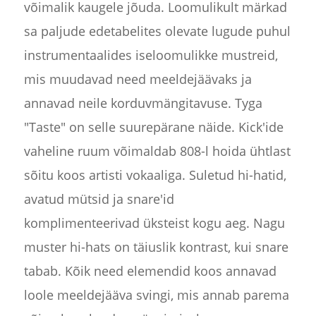
võimalik kaugele jõuda. Loomulikult märkad
sa paljude edetabelites olevate lugude puhul
instrumentaalides iseloomulikke mustreid,
mis muudavad need meeldejäävaks ja
annavad neile korduvmängitavuse. Tyga
"Taste" on selle suurepärane näide. Kick'ide
vaheline ruum võimaldab 808-l hoida ühtlast
sõitu koos artisti vokaaliga. Suletud hi-hatid,
avatud mütsid ja snare'id
komplimenteerivad üksteist kogu aeg. Nagu
muster hi-hats on täiuslik kontrast, kui snare
tabab. Kõik need elemendid koos annavad
loole meeldejääva svingi, mis annab parema