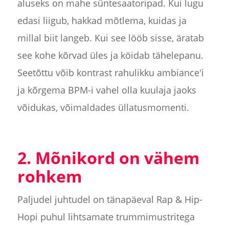
aluseks on mahe süntesaatoripad. Kui lugu
edasi liigub, hakkad mõtlema, kuidas ja
millal biit langeb. Kui see lööb sisse, äratab
see kohe kõrvad üles ja köidab tähelepanu.
Seetõttu võib kontrast rahulikku ambiance'i
ja kõrgema BPM-i vahel olla kuulaja jaoks
võidukas, võimaldades üllatusmomenti.
2. Mõnikord on vähem
rohkem
Paljudel juhtudel on tänapäeval Rap & Hip-
Hopi puhul lihtsamate trummimustritega