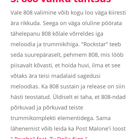
Vale 808 valimine võib kogu loo väga kiiresti
ära rikkuda. Seega on väga oluline pöörata
tähelepanu 808 kõlale võrreldes iga
meloodia ja trummikihiga. "Rockstar" teeb
seda suurepäraselt, pehmem 808, mis lööb
piisavalt kõvasti, et hoida huvi, ilma et see
võtaks ära teisi madalaid sagedusi
meloodias. Ka 808 sustain ja release on siin
hästi teostatud. Üldiselt ei taha, et 808-ndad
põrkuvad ja põrkuvad teiste
trummikomplekti elementidega. Sama
lähenemist võib leida ka Post Malone'i loost
"
Psycho" feat. Ty Dolla $ign
".