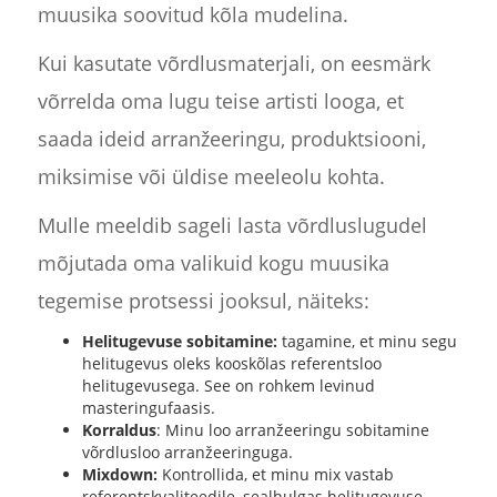
muusika soovitud kõla mudelina.
Kui kasutate võrdlusmaterjali, on eesmärk
võrrelda oma lugu teise artisti looga, et
saada ideid arranžeeringu, produktsiooni,
miksimise või üldise meeleolu kohta.
Mulle meeldib sageli lasta võrdluslugudel
mõjutada oma valikuid kogu muusika
tegemise protsessi jooksul, näiteks:
Helitugevuse sobitamine:
tagamine, et minu segu
helitugevus oleks kooskõlas referentsloo
helitugevusega. See on rohkem levinud
masteringufaasis.
Korraldus
: Minu loo arranžeeringu sobitamine
võrdlusloo arranžeeringuga.
Mixdown:
Kontrollida, et minu mix vastab
referentskvaliteedile, sealhulgas helitugevuse