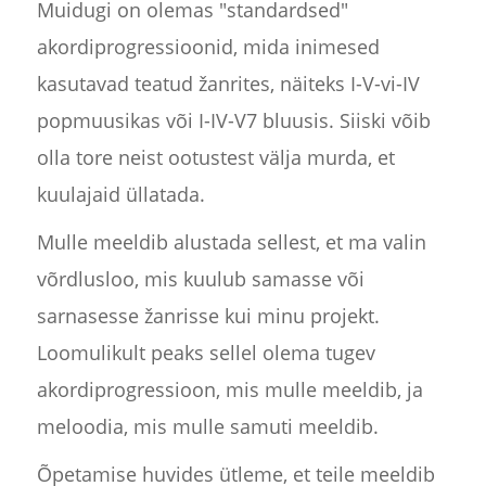
Muidugi on olemas "standardsed"
akordiprogressioonid, mida inimesed
kasutavad teatud žanrites, näiteks I-V-vi-IV
popmuusikas või I-IV-V7 bluusis. Siiski võib
olla tore neist ootustest välja murda, et
kuulajaid üllatada.
Mulle meeldib alustada sellest, et ma valin
võrdlusloo, mis kuulub samasse või
sarnasesse žanrisse kui minu projekt.
Loomulikult peaks sellel olema tugev
akordiprogressioon, mis mulle meeldib, ja
meloodia, mis mulle samuti meeldib.
Õpetamise huvides ütleme, et teile meeldib