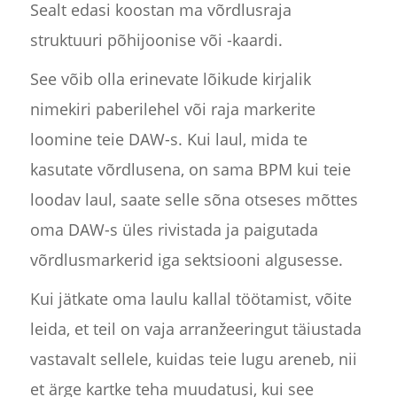
Sealt edasi koostan ma võrdlusraja
struktuuri põhijoonise või -kaardi.
See võib olla erinevate lõikude kirjalik
nimekiri paberilehel või raja markerite
loomine teie DAW-s. Kui laul, mida te
kasutate võrdlusena, on sama BPM kui teie
loodav laul, saate selle sõna otseses mõttes
oma DAW-s üles rivistada ja paigutada
võrdlusmarkerid iga sektsiooni algusesse.
Kui jätkate oma laulu kallal töötamist, võite
leida, et teil on vaja arranžeeringut täiustada
vastavalt sellele, kuidas teie lugu areneb, nii
et ärge kartke teha muudatusi, kui see