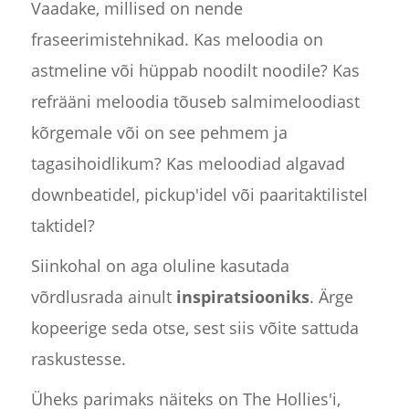
Vaadake, millised on nende
fraseerimistehnikad. Kas meloodia on
astmeline või hüppab noodilt noodile? Kas
refrääni meloodia tõuseb salmimeloodiast
kõrgemale või on see pehmem ja
tagasihoidlikum? Kas meloodiad algavad
downbeatidel, pickup'idel või paaritaktilistel
taktidel?
Siinkohal on aga oluline kasutada
võrdlusrada ainult
inspiratsiooniks
. Ärge
kopeerige seda otse, sest siis võite sattuda
raskustesse.
Üheks parimaks näiteks on The Hollies'i,