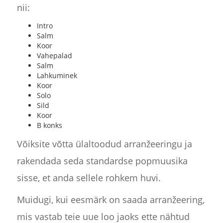
nii:
Intro
Salm
Koor
Vahepalad
Salm
Lahkuminek
Koor
Solo
Sild
Koor
B konks
Võiksite võtta ülaltoodud arranžeeringu ja
rakendada seda standardse popmuusika
sisse, et anda sellele rohkem huvi.
Muidugi, kui eesmärk on saada arranžeering,
mis vastab teie uue loo jaoks ette nähtud