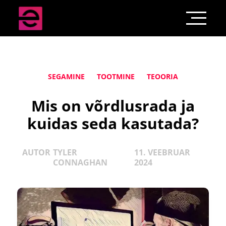
SEGAMINE
TOOTMINE
TEOORIA
Mis on võrdlusrada ja
kuidas seda kasutada?
AUTOR
TYLER
11. VEEBRUAR
CONNAGHAN
2024