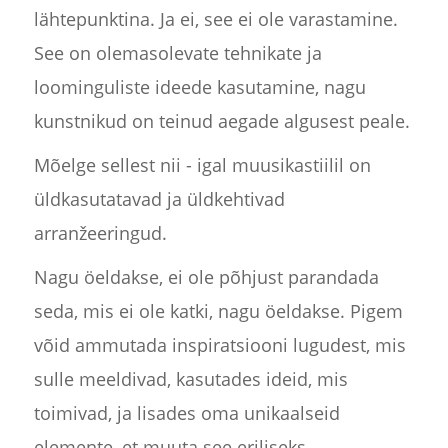
lähtepunktina. Ja ei, see ei ole varastamine.
See on olemasolevate tehnikate ja
loominguliste ideede kasutamine, nagu
kunstnikud on teinud aegade algusest peale.
Mõelge sellest nii - igal muusikastiilil on
üldkasutatavad ja üldkehtivad
arranžeeringud.
Nagu öeldakse, ei ole põhjust parandada
seda, mis ei ole katki, nagu öeldakse. Pigem
võid ammutada inspiratsiooni lugudest, mis
sulle meeldivad, kasutades ideid, mis
toimivad, ja lisades oma unikaalseid
elemente, et muuta see eriliseks.