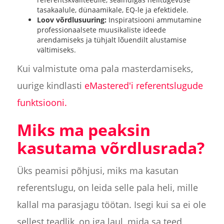
tasakaalule, dünaamikale, EQ-le ja efektidele.
Loov võrdlusuuring:
Inspiratsiooni ammutamine
professionaalsete muusikaliste ideede
arendamiseks ja tühjalt lõuendilt alustamise
vältimiseks.
Kui valmistute oma pala masterdamiseks,
uurige kindlasti
eMastered'i referentslugude
funktsiooni.
Miks ma peaksin
kasutama võrdlusrada?
Üks peamisi põhjusi, miks ma kasutan
referentslugu, on leida selle pala heli, mille
kallal ma parasjagu töötan. Isegi kui sa ei ole
sellest teadlik, on iga laul, mida sa teed,