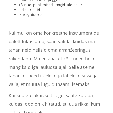
Tõusud, pühkimised, löögid, üldine FX
Orkestrihitid
Plucky kitarrid
Kui mul on oma konkreetne instrumentide
palett lukustatud, saan valida, kuidas ma
tahan neid helisid oma arranžeeringus
rakendada. Ma ei taha, et kõik need helid
mängiksid iga lauluosa ajal. Selle asemel
tahan, et need tuleksid ja läheksid sisse ja
välja, et muuta lugu dünaamilisemaks.
Kui kuulete aktiivselt segu, saate kuulda,
kuidas lood on kihitatud, et luua rikkalikum
ja täielikum heli.