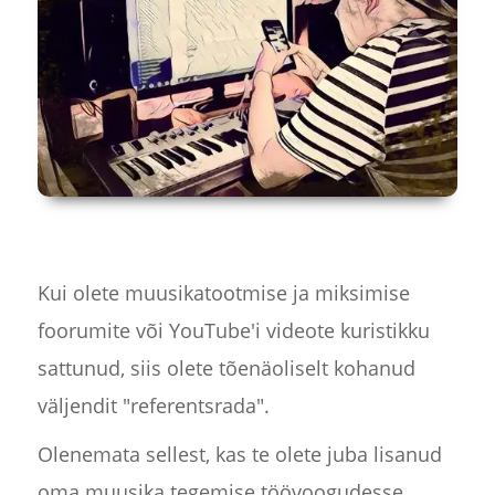
Kui olete muusikatootmise ja miksimise
foorumite või YouTube'i videote kuristikku
sattunud, siis olete tõenäoliselt kohanud
väljendit "referentsrada".
Olenemata sellest, kas te olete juba lisanud
oma muusika tegemise töövoogudesse