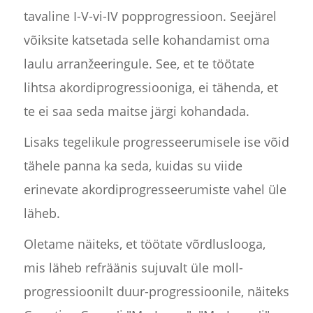
tavaline I-V-vi-IV popprogressioon. Seejärel
võiksite katsetada selle kohandamist oma
laulu arranžeeringule. See, et te töötate
lihtsa akordiprogressiooniga, ei tähenda, et
te ei saa seda maitse järgi kohandada.
Lisaks tegelikule progresseerumisele ise võid
tähele panna ka seda, kuidas su viide
erinevate akordiprogresseerumiste vahel üle
läheb.
Oletame näiteks, et töötate võrdluslooga,
mis läheb refräänis sujuvalt üle moll-
progressioonilt duur-progressioonile, näiteks