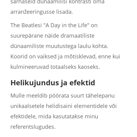
sarnaseid dünaamilisi kontrasti oma
arranžeeringusse lisada.
The Beatlesi "A Day in the Life" on
suurepärane näide dramaatiliste
dünaamiliste muutustega laulu kohta.
Koorid on vaiksed ja mõtisklevad, enne kui
kulmineeruvad totaalseks kaoseks.
Helikujundus ja efektid
Mulle meeldib pöörata suurt tähelepanu
unikaalsetele helidisaini elementidele või
efektidele, mida kasutatakse minu
referentslugudes.