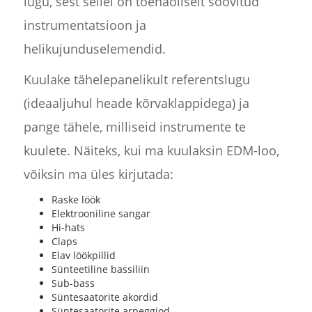
lugu, sest sellel on tõenäoliselt soovitud
instrumentatsioon ja
helikujunduselemendid.
Kuulake tähelepanelikult referentslugu
(ideaaljuhul heade kõrvaklappidega) ja
pange tähele, milliseid instrumente te
kuulete. Näiteks, kui ma kuulaksin EDM-loo,
võiksin ma üles kirjutada:
Raske löök
Elektrooniline sangar
Hi-hats
Claps
Elav löökpillid
Sünteetiline bassiliin
Sub-bass
Süntesaatorite akordid
Süntesaatorite arpeggiod