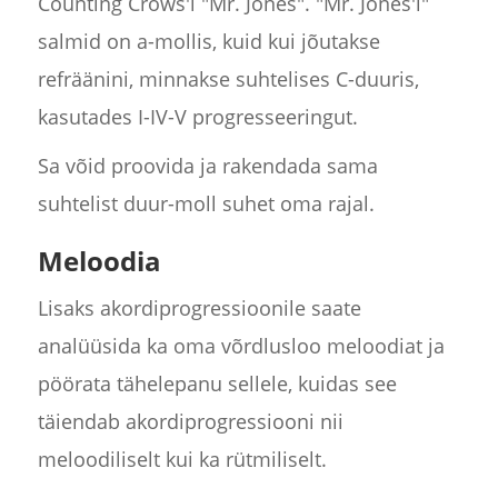
Counting Crows'i "Mr. Jones". "Mr. Jones'i"
salmid on a-mollis, kuid kui jõutakse
refräänini, minnakse suhtelises C-duuris,
kasutades I-IV-V progresseeringut.
Sa võid proovida ja rakendada sama
suhtelist duur-moll suhet oma rajal.
Meloodia
Lisaks akordiprogressioonile saate
analüüsida ka oma võrdlusloo meloodiat ja
pöörata tähelepanu sellele, kuidas see
täiendab akordiprogressiooni nii
meloodiliselt kui ka rütmiliselt.