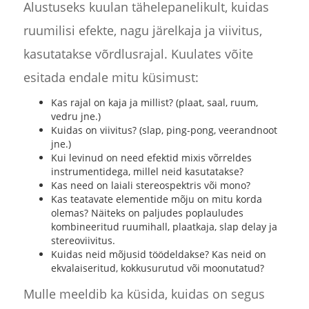
Alustuseks kuulan tähelepanelikult, kuidas
ruumilisi efekte, nagu järelkaja ja viivitus,
kasutatakse võrdlusrajal. Kuulates võite
esitada endale mitu küsimust:
Kas rajal on kaja ja millist? (plaat, saal, ruum,
vedru jne.)
Kuidas on viivitus? (slap, ping-pong, veerandnoot
jne.)
Kui levinud on need efektid mixis võrreldes
instrumentidega, millel neid kasutatakse?
Kas need on laiali stereospektris või mono?
Kas teatavate elementide mõju on mitu korda
olemas? Näiteks on paljudes poplauludes
kombineeritud ruumihall, plaatkaja, slap delay ja
stereoviivitus.
Kuidas neid mõjusid töödeldakse? Kas neid on
ekvalaiseritud, kokkusurutud või moonutatud?
Mulle meeldib ka küsida, kuidas on segus