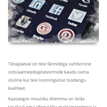
Tänapäeval on teie fännidega suhtlemine
sotsiaalmeediaplatvormide kaudu sama
oluline kui teie loomingulise toodangu
kvaliteet.
Kaasaegse muusiku dilemma on leida
tasakaal oma võrgustiku maksimeerimise ja