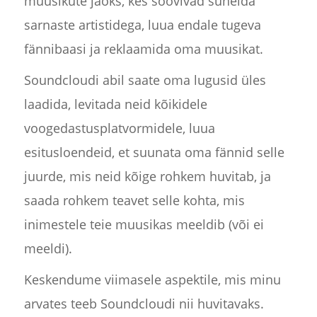
muusikute jaoks, kes soovivad suhelda
sarnaste artistidega, luua endale tugeva
fännibaasi ja reklaamida oma muusikat.
Soundcloudi abil saate oma lugusid üles
laadida, levitada neid kõikidele
voogedastusplatvormidele, luua
esitusloendeid, et suunata oma fännid selle
juurde, mis neid kõige rohkem huvitab, ja
saada rohkem teavet selle kohta, mis
inimestele teie muusikas meeldib (või ei
meeldi).
Keskendume viimasele aspektile, mis minu
arvates teeb Soundcloudi nii huvitavaks.