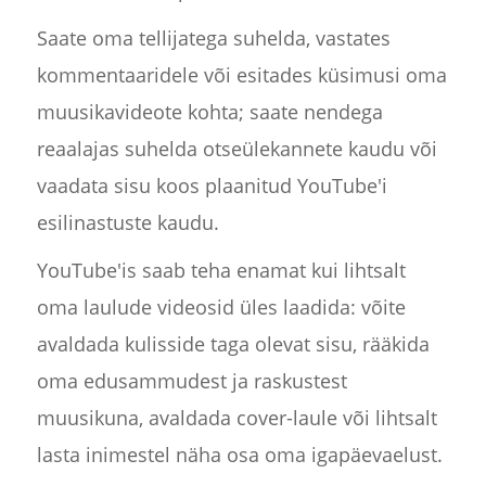
Saate oma tellijatega suhelda, vastates
kommentaaridele või esitades küsimusi oma
muusikavideote kohta; saate nendega
reaalajas suhelda otseülekannete kaudu või
vaadata sisu koos plaanitud YouTube'i
esilinastuste kaudu.
YouTube'is saab teha enamat kui lihtsalt
oma laulude videosid üles laadida: võite
avaldada kulisside taga olevat sisu, rääkida
oma edusammudest ja raskustest
muusikuna, avaldada cover-laule või lihtsalt
lasta inimestel näha osa oma igapäevaelust.