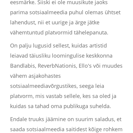
eesmärke. Siiski ei ole muusikute jaoks
parima sotsiaalmeedia puhul olemas ühtset
lahendust, nii et uurige ja ärge jätke
vähemtuntud platvormid tähelepanuta.
On palju lugusid sellest, kuidas artistid
leiavad täiusliku loomingulise keskkonna
Bandlabis, ReverbNationis, Ello's või muudes
vähem asjakohastes
sotsiaalmeediavõrgustikes, seega leia
platvorm, mis vastab sellele, kes sa oled ja
kuidas sa tahad oma publikuga suhelda.
Endale truuks jäämine on suurim saladus, et
saada sotsiaalmeedia saitidest kõige rohkem