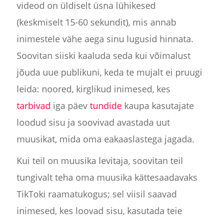
videod on üldiselt üsna lühikesed
(keskmiselt 15-60 sekundit), mis annab
inimestele vähe aega sinu lugusid hinnata.
Soovitan siiski kaaluda seda kui võimalust
jõuda uue publikuni, keda te mujalt ei pruugi
leida: noored, kirglikud inimesed, kes
tarbivad
iga päev
tundide
kaupa kasutajate
loodud sisu ja soovivad avastada uut
muusikat, mida oma eakaaslastega jagada.
Kui teil on muusika levitaja, soovitan teil
tungivalt teha oma muusika kättesaadavaks
TikToki raamatukogus; sel viisil saavad
inimesed, kes loovad sisu, kasutada teie