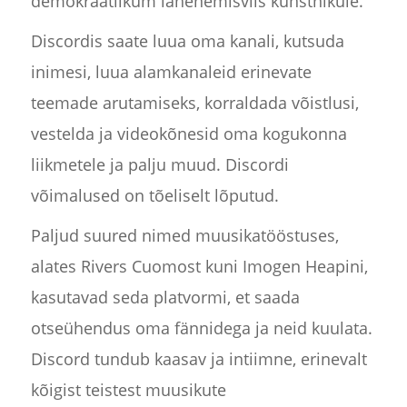
demokraatlikum lähenemisviis kunstnikule.
Discordis saate luua oma kanali, kutsuda
inimesi, luua alamkanaleid erinevate
teemade arutamiseks, korraldada võistlusi,
vestelda ja videokõnesid oma kogukonna
liikmetele ja palju muud. Discordi
võimalused on tõeliselt lõputud.
Paljud suured nimed muusikatööstuses,
alates Rivers Cuomost kuni Imogen Heapini,
kasutavad seda platvormi, et saada
otseühendus oma fännidega ja neid kuulata.
Discord tundub kaasav ja intiimne, erinevalt
kõigist teistest muusikute