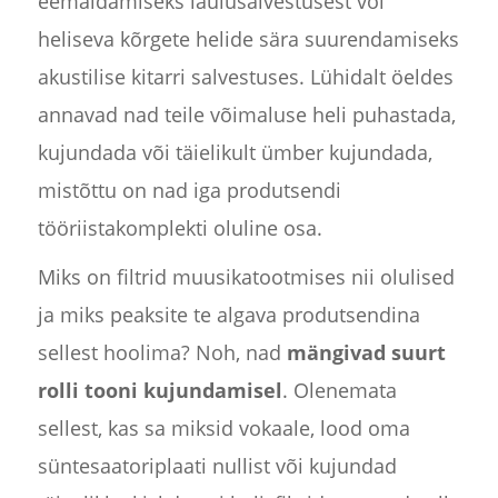
eemaldamiseks laulusalvestusest või
heliseva kõrgete helide sära suurendamiseks
akustilise kitarri salvestuses. Lühidalt öeldes
annavad nad teile võimaluse heli puhastada,
kujundada või täielikult ümber kujundada,
mistõttu on nad iga produtsendi
tööriistakomplekti oluline osa.
Miks on filtrid muusikatootmises nii olulised
ja miks peaksite te algava produtsendina
sellest hoolima? Noh, nad
mängivad suurt
rolli tooni kujundamisel
. Olenemata
sellest, kas sa miksid vokaale, lood oma
süntesaatoriplaati nullist või kujundad