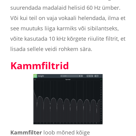
suurendada madalaid helisid 60 Hz ümber.
Või kui teil on vaja vokaali helendada, ilma et
see muutuks liiga karmiks või sibilantseks,
võite kasutada 10 kHz kõrgete riiulite filtrit, et
lisada sellele veidi rohkem sära.
Kammfiltrid
Kammfilter
loob mõned kõige