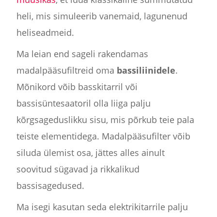
heli, mis simuleerib vanemaid, lagunenud
heliseadmeid.
Ma leian end sageli rakendamas
madalpääsufiltreid oma
bassiliinidele
.
Mõnikord võib basskitarril või
bassisüntesaatoril olla liiga palju
kõrgsageduslikku sisu, mis põrkub teie pala
teiste elementidega. Madalpääsufilter võib
siluda ülemist osa, jättes alles ainult
soovitud sügavad ja rikkalikud
bassisagedused.
Ma isegi kasutan seda elektrikitarrile palju