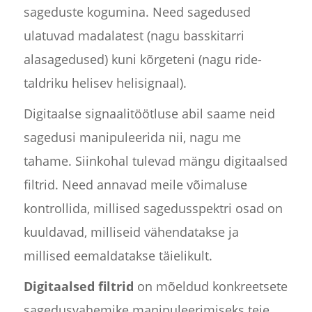
sageduste kogumina. Need sagedused
ulatuvad madalatest (nagu basskitarri
alasagedused) kuni kõrgeteni (nagu ride-
taldriku helisev helisignaal).
Digitaalse signaalitöötluse abil saame neid
sagedusi manipuleerida nii, nagu me
tahame. Siinkohal tulevad mängu digitaalsed
filtrid. Need annavad meile võimaluse
kontrollida, millised sagedusspektri osad on
kuuldavad, milliseid vähendatakse ja
millised eemaldatakse täielikult.
Digitaalsed filtrid
on mõeldud konkreetsete
sagedusvahemike manipuleerimiseks teie