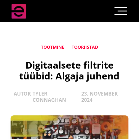
TOOTMINE
TÖÖRIISTAD
Digitaalsete filtrite
tüübid: Algaja juhend
AUTOR
TYLER
23. NOVEMBER
CONNAGHAN
2024