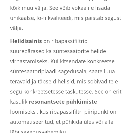
kõik muu välja. See võib vokaalile lisada
unikaalse, lo-fi kvaliteedi, mis paistab segust
välja.
Helidisainis
on ribapassifiltrid
suurepärased ka süntesaatorite helide
virnastamiseks. Kui kitsendate konkreetse
süntesaatoriplaadi sagedusala, saate luua
teravaid ja täpseid helisid, mis sobivad teie
segu konkreetsetesse taskutesse. See on eriti
kasulik
resonantsete pühkimiste
loomiseks , kus ribapassifiltri piiripunkt on
automatiseeritud, et pühkida üles või alla
läbi sagedusvahemiku.