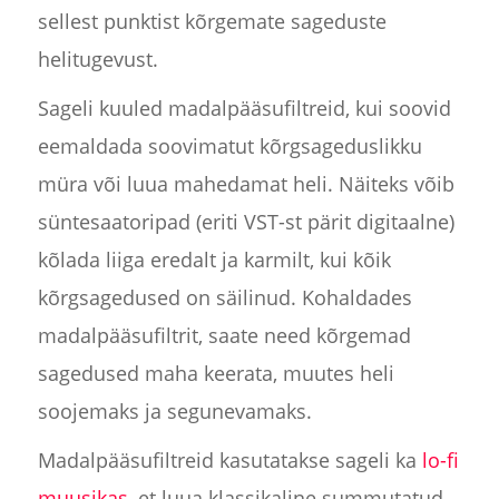
sellest punktist kõrgemate sageduste
helitugevust.
Sageli kuuled madalpääsufiltreid, kui soovid
eemaldada soovimatut kõrgsageduslikku
müra või luua mahedamat heli. Näiteks võib
süntesaatoripad (eriti VST-st pärit digitaalne)
kõlada liiga eredalt ja karmilt, kui kõik
kõrgsagedused on säilinud. Kohaldades
madalpääsufiltrit, saate need kõrgemad
sagedused maha keerata, muutes heli
soojemaks ja segunevamaks.
Madalpääsufiltreid kasutatakse sageli ka
lo-fi
muusikas
, et luua klassikaline summutatud