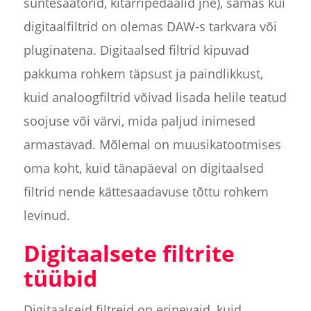
süntesaatorid, kitarripedaalid jne), samas kui
digitaalfiltrid on olemas DAW-s tarkvara või
pluginatena. Digitaalsed filtrid kipuvad
pakkuma rohkem täpsust ja paindlikkust,
kuid analoogfiltrid võivad lisada helile teatud
soojuse või värvi, mida paljud inimesed
armastavad. Mõlemal on muusikatootmises
oma koht, kuid tänapäeval on digitaalsed
filtrid nende kättesaadavuse tõttu rohkem
levinud.
Digitaalsete filtrite
tüübid
Digitaalseid filtreid on erinevaid, kuid