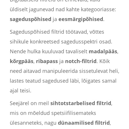
üldiselt jagunevad nad kahte kategooriasse:
sageduspõhised
ja
eesmärgipõhised
.
Sageduspõhised filtrid töötavad, võttes
sihikule konkreetsed sagedusspektri osad.
Nende hulka kuuluvad tavaliselt
madalpääs
,
kõrgpääs
,
ribapass
ja
notch-filtrid
. Kõik
need aitavad manipuleerida sissetulevat heli,
lastes teatud sagedused läbi, lõigates samal
ajal teisi.
Seejärel on meil
sihtotstarbelised filtrid
,
mis on mõeldud spetsiifilisemateks
ülesanneteks, nagu
dünaamilised filtrid
,