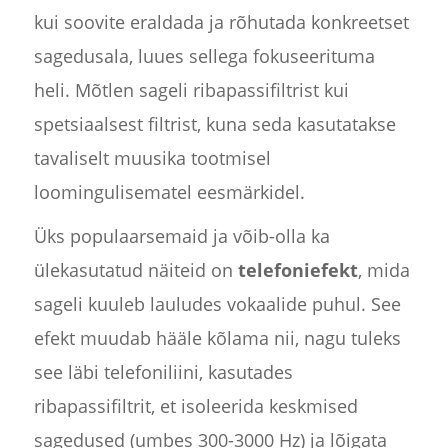
kui soovite eraldada ja rõhutada konkreetset
sagedusala, luues sellega fokuseerituma
heli. Mõtlen sageli ribapassifiltrist kui
spetsiaalsest filtrist, kuna seda kasutatakse
tavaliselt muusika tootmisel
loomingulisematel eesmärkidel.
Üks populaarsemaid ja võib-olla ka
ülekasutatud näiteid on
telefoniefekt
, mida
sageli kuuleb lauludes vokaalide puhul. See
efekt muudab hääle kõlama nii, nagu tuleks
see läbi telefoniliini, kasutades
ribapassifiltrit, et isoleerida keskmised
sagedused (umbes 300-3000 Hz) ja lõigata