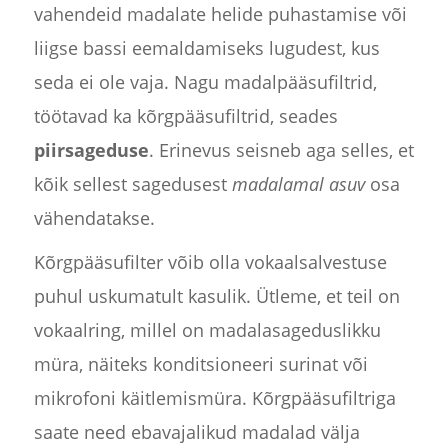
vahendeid madalate helide puhastamise või
liigse bassi eemaldamiseks lugudest, kus
seda ei ole vaja. Nagu madalpääsufiltrid,
töötavad ka kõrgpääsufiltrid, seades
piirsageduse
. Erinevus seisneb aga selles, et
kõik sellest sagedusest
madalamal asuv
osa
vähendatakse.
Kõrgpääsufilter võib olla vokaalsalvestuse
puhul uskumatult kasulik. Ütleme, et teil on
vokaalring, millel on madalasageduslikku
müra, näiteks konditsioneeri surinat või
mikrofoni käitlemismüra. Kõrgpääsufiltriga
saate need ebavajalikud madalad välja