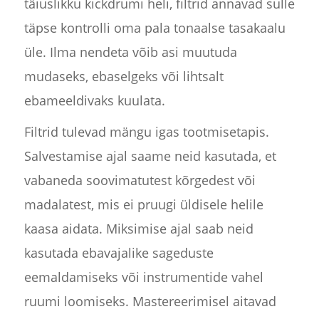
täiuslikku kickdrumi heli, filtrid annavad sulle
täpse kontrolli oma pala tonaalse tasakaalu
üle. Ilma nendeta võib asi muutuda
mudaseks, ebaselgeks või lihtsalt
ebameeldivaks kuulata.
Filtrid tulevad mängu igas tootmisetapis.
Salvestamise ajal saame neid kasutada, et
vabaneda soovimatutest kõrgedest või
madalatest, mis ei pruugi üldisele helile
kaasa aidata. Miksimise ajal saab neid
kasutada ebavajalike sageduste
eemaldamiseks või instrumentide vahel
ruumi loomiseks. Mastereerimisel aitavad