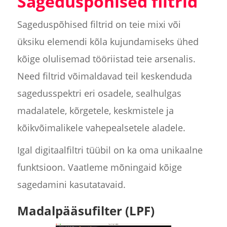
Sageduspõhised filtrid
Sageduspõhised filtrid on teie mixi või
üksiku elemendi kõla kujundamiseks ühed
kõige olulisemad tööriistad teie arsenalis.
Need filtrid võimaldavad teil keskenduda
sagedusspektri eri osadele, sealhulgas
madalatele, kõrgetele, keskmistele ja
kõikvõimalikele vahepealsetele aladele.
Igal digitaalfiltri tüübil on ka oma unikaalne
funktsioon. Vaatleme mõningaid kõige
sagedamini kasutatavaid.
Madalpääsufilter (LPF)