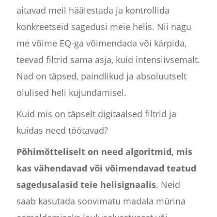
aitavad meil häälestada ja kontrollida
konkreetseid sagedusi meie helis. Nii nagu
me võime EQ-ga võimendada või kärpida,
teevad filtrid sama asja, kuid intensiivsemalt.
Nad on täpsed, paindlikud ja absoluutselt
olulised heli kujundamisel.
Kuid mis on täpselt digitaalsed filtrid ja
kuidas need töötavad?
Põhimõtteliselt on need algoritmid, mis
kas vähendavad või võimendavad teatud
sagedusalasid teie helisignaalis
. Neid
saab kasutada soovimatu madala mürina