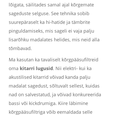
lõigata, säilitades samal ajal kõrgemate
sageduste selguse. See tehnika sobib
suurepäraselt ka hi-hatide ja tämbrite
pinguldamiseks, mis sageli ei vaja palju
lisarõhku madalates helides, mis neid alla
tõmbavad.
Ma kasutan ka tavaliselt kõrgpääsufiltreid
oma
kitarri lugusid
. Nii elektri- kui ka
akustilised kitarrid võivad kanda palju
madalat sagedust, sõltuvalt sellest, kuidas
nad on salvestatud, ja võivad konkureerida
bassi või kickdrumiga. Kiire läbimine
kõrgpääsufiltriga võib eemaldada selle