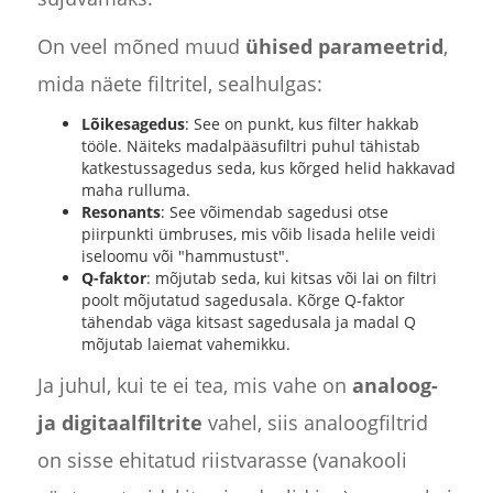
On veel mõned muud
ühised parameetrid
,
mida näete filtritel, sealhulgas:
Lõikesagedus
: See on punkt, kus filter hakkab
tööle. Näiteks madalpääsufiltri puhul tähistab
katkestussagedus seda, kus kõrged helid hakkavad
maha rulluma.
Resonants
: See võimendab sagedusi otse
piirpunkti ümbruses, mis võib lisada helile veidi
iseloomu või "hammustust".
Q-faktor
: mõjutab seda, kui kitsas või lai on filtri
poolt mõjutatud sagedusala. Kõrge Q-faktor
tähendab väga kitsast sagedusala ja madal Q
mõjutab laiemat vahemikku.
Ja juhul, kui te ei tea, mis vahe on
analoog-
ja digitaalfiltrite
vahel, siis analoogfiltrid
on sisse ehitatud riistvarasse (vanakooli