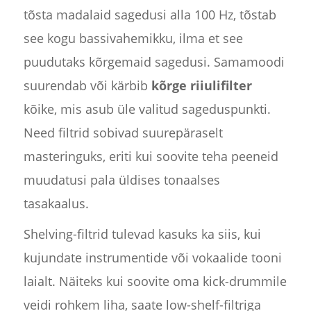
tõsta madalaid sagedusi alla 100 Hz, tõstab
see kogu bassivahemikku, ilma et see
puudutaks kõrgemaid sagedusi. Samamoodi
suurendab või kärbib
kõrge riiulifilter
kõike, mis asub üle valitud sageduspunkti.
Need filtrid sobivad suurepäraselt
masteringuks, eriti kui soovite teha peeneid
muudatusi pala üldises tonaalses
tasakaalus.
Shelving-filtrid tulevad kasuks ka siis, kui
kujundate instrumentide või vokaalide tooni
laialt. Näiteks kui soovite oma kick-drummile
veidi rohkem liha, saate low-shelf-filtriga