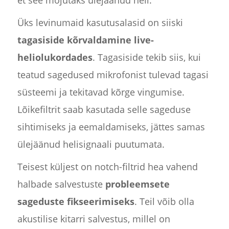
et see mõjutaks ülejäänud heli.
Üks levinumaid kasutusalasid on siiski
tagasiside kõrvaldamine live-
heliolukordades
. Tagasiside tekib siis, kui
teatud sagedused mikrofonist tulevad tagasi
süsteemi ja tekitavad kõrge vingumise.
Lõikefiltrit saab kasutada selle sageduse
sihtimiseks ja eemaldamiseks, jättes samas
ülejäänud helisignaali puutumata.
Teisest küljest on notch-filtrid hea vahend
halbade salvestuste
probleemsete
sageduste fikseerimiseks
. Teil võib olla
akustilise kitarri salvestus, millel on