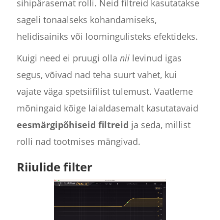
sihipärasemat rolli. Neid filtreid kasutatakse
sageli tonaalseks kohandamiseks,
helidisainiks või loomingulisteks efektideks.
Kuigi need ei pruugi olla
nii
levinud igas
segus, võivad nad teha suurt vahet, kui
vajate väga spetsiifilist tulemust. Vaatleme
mõningaid kõige laialdasemalt kasutatavaid
eesmärgipõhiseid filtreid
ja seda, millist
rolli nad tootmises mängivad.
Riiulide filter