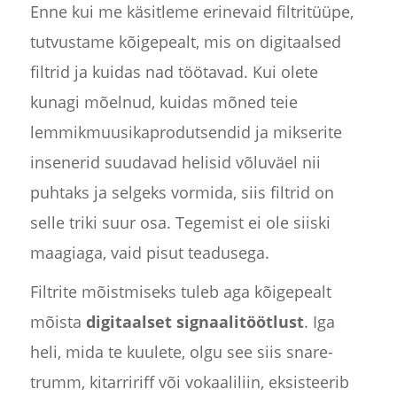
Enne kui me käsitleme erinevaid filtritüüpe,
tutvustame kõigepealt, mis on digitaalsed
filtrid ja kuidas nad töötavad. Kui olete
kunagi mõelnud, kuidas mõned teie
lemmikmuusikaprodutsendid ja mikserite
insenerid suudavad helisid võluväel nii
puhtaks ja selgeks vormida, siis filtrid on
selle triki suur osa. Tegemist ei ole siiski
maagiaga, vaid pisut teadusega.
Filtrite mõistmiseks tuleb aga kõigepealt
mõista
digitaalset signaalitöötlust
. Iga
heli, mida te kuulete, olgu see siis snare-
trumm, kitarririff või vokaaliliin, eksisteerib