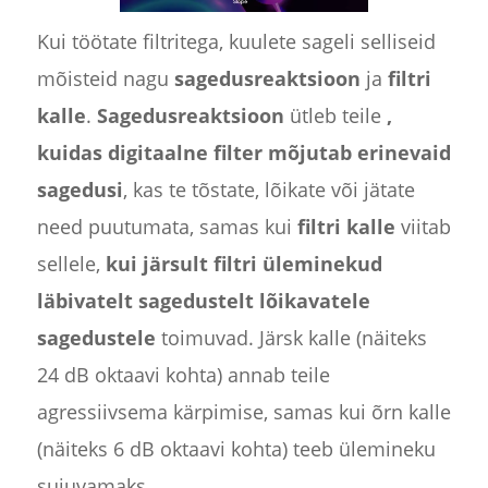
Kui töötate filtritega, kuulete sageli selliseid
mõisteid nagu
sagedusreaktsioon
ja
filtri
kalle
.
Sagedusreaktsioon
ütleb teile
,
kuidas digitaalne filter mõjutab erinevaid
sagedusi
, kas te tõstate, lõikate või jätate
need puutumata, samas kui
filtri kalle
viitab
sellele,
kui järsult filtri üleminekud
läbivatelt sagedustelt lõikavatele
sagedustele
toimuvad. Järsk kalle (näiteks
24 dB oktaavi kohta) annab teile
agressiivsema kärpimise, samas kui õrn kalle
(näiteks 6 dB oktaavi kohta) teeb ülemineku
sujuvamaks.