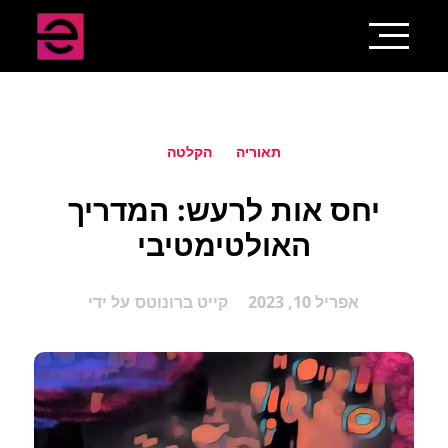
תאוריה
הקלטה
יחס אות לרעש: המדריך
האולטימטיבי
אפריל 10, 2023
קייט ברונוטס
על ידי