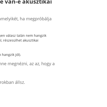
e van-e akusztikai
lamelyikét, ha megpróbálja
lyen válasz talán nem hangzik
l, részesülhet akusztikai
hangzik jól).
enne megnézni, az az, hogy a
rokban állsz.