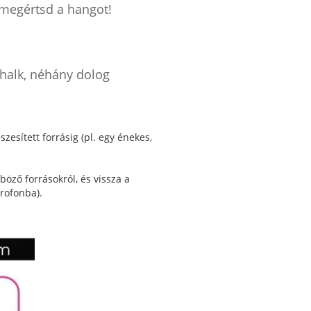
 megértsd a hangot!
 halk, néhány dolog
esített forrásig (pl. egy énekes,
ző forrásokról, és vissza a
krofonba).