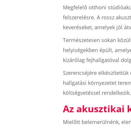
Megfelelő otthoni stúdióak
felszerelésre. A rossz akusz
keveréseket, amelyek jól át
Természetesen sokan közülü
helyiségekben épült, amelye
kizárólag fejhallgatóval dol
Szerencséjére elkészítettü
hallgatási környezetet tere
költségvetéssel rendelkezik
Az akusztikai
Mielőtt belemerülnénk, elen