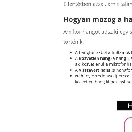
Ellentétben azzal, amit tal
Hogyan mozog a ha
Amikor hangot adsz ki egy 
történik:
A hangforrásból a hullámok k
A
közvetlen hang
(a hang ki
aki közvetlenül a mikrofonba
A
visszavert hang
(a hangfor
Néhány ezredmásodperccel ké
közvetlen hang kiindulási pon