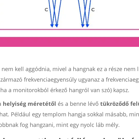
t nem kell aggódnia, mivel a hangnak ez a része nem 
 származó frekvenciaegyensúly ugyanaz a frekvenciaeg
, ha a monitorokból érkező hangról van szó) kapsz.
 a
helyiség méretétől
és a benne lévő
tükröződő fel
at. Például egy templom hangja sokkal másabb, mint
obbnak fog hangzani, mint egy nyolc láb mély.