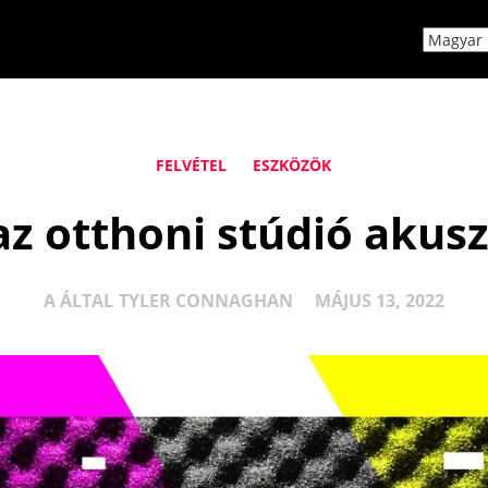
FELVÉTEL
ESZKÖZÖK
z otthoni stúdió akusz
A ÁLTAL
TYLER CONNAGHAN
MÁJUS 13, 2022