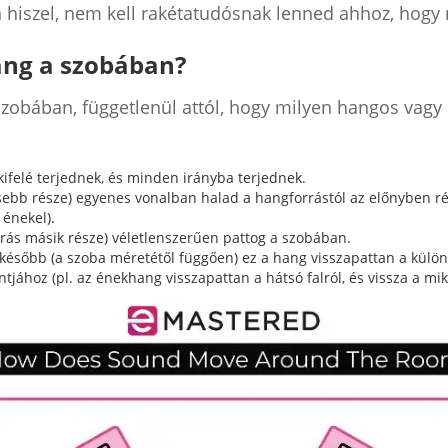
án hiszel, nem kell rakétatudósnak lenned ahhoz, hogy
ng a szobában?
szobában, függetlenül attól, hogy milyen hangos vagy
ifelé terjednek, és minden irányba terjednek.
sebb része) egyenes vonalban halad a hangforrástól az előnyben rész
 énekel).
rás másik része) véletlenszerűen pattog a szobában.
sőbb (a szoba méretétől függően) ez a hang visszapattan a különbö
tjához (pl. az énekhang visszapattan a hátsó falról, és vissza a mi