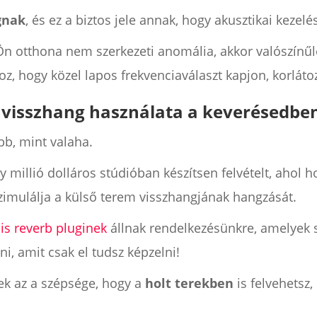
gnak
, és ez a biztos jele annak, hogy akusztikai kezel
n otthona nem szerkezeti anomália, akkor valószínűl
, hogy közel lapos frekvenciaválaszt kapjon, korlátoz
 visszhang használata a keverésedbe
bb, mint valaha.
 millió dolláros stúdióban készítsen felvételt, ahol h
imulálja a külső terem visszhangjának hangzását.
lis reverb pluginek
állnak rendelkezésünkre, amelyek 
i, amit csak el tudsz képzelni!
ek az a szépsége, hogy a
holt terekben
is felvehetsz