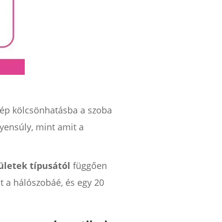
lép kölcsönhatásba a szoba
yensúly, mint amit a
ületek típusától
függően
 a hálószobáé, és egy 20