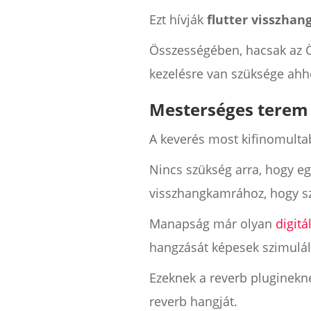
Ezt hívják
flutter visszhan
Összességében, hacsak az Ö
kezelésre van szüksége ahhoz
Mesterséges terem
A keverés most kifinomulta
Nincs szükség arra, hogy egy
visszhangkamrához, hogy sz
Manapság már olyan
digitá
hangzását képesek szimuláln
Ezeknek a reverb pluginekn
reverb hangját.