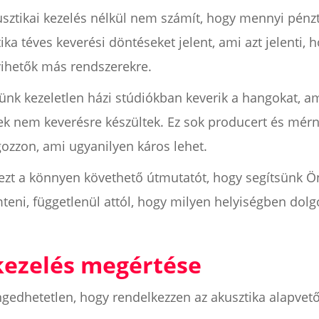
usztikai kezelés nélkül nem számít, hogy mennyi pénz
tika téves keverési döntéseket jelent, ami azt jelenti
vihetők más rendszerekre.
nk kezeletlen házi stúdiókban keverik a hangokat, a
k nem keverésre készültek. Ez sok producert és mérn
gozzon, ami ugyanilyen káros lehet.
k ezt a könnyen követhető útmutatót, hogy segítsünk 
mteni, függetlenül attól, hogy milyen helyiségben dolg
.
 kezelés megértése
gedhetetlen, hogy rendelkezzen az akusztika alapvető