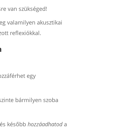
ésre van szükséged!
eg valamilyen akusztikai
ott reflexiókkal.
n
ozzáférhet egy
szinte bármilyen szoba
, és később
hozzáadhatod
a