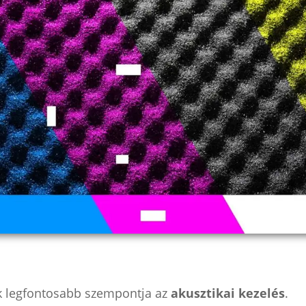
k legfontosabb szempontja az
akusztikai kezelés
.