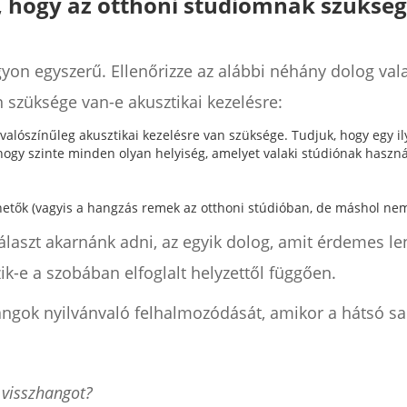
, hogy az otthoni stúdiómnak szükség
gyon egyszerű. Ellenőrizze az alábbi néhány dolog va
 szüksége van-e akusztikai kezelésre:
 valószínűleg akusztikai kezelésre van szüksége. Tudjuk, hogy egy i
 hogy szinte minden olyan helyiség, amelyet valaki stúdiónak haszná
hetők (vagyis a hangzás remek az otthoni stúdióban, de máshol nem 
választ akarnánk adni, az egyik dolog, amit érdemes l
ik-e a szobában elfoglalt helyzettől függően.
angok nyilvánvaló felhalmozódását, amikor a hátsó sa
 visszhangot?