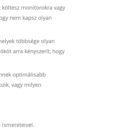
t költesz monitorokra vagy
, hogy nem kapsz olyan
melyek többsége olyan
ököt arra kényszerít, hogy
Önnek optimálisabb
ozik, vagy milyen
 ismereteivel.