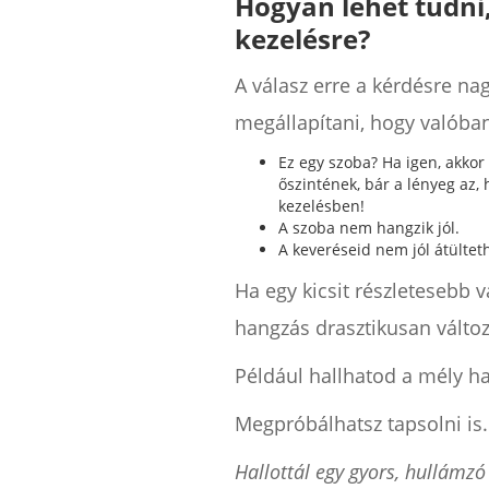
Hogyan lehet tudni
kezelésre?
A válasz erre a kérdésre na
megállapítani, hogy valóban
Ez egy szoba? Ha igen, akkor
őszintének, bár a lényeg az,
kezelésben!
A szoba nem hangzik jól.
A keveréseid nem jól átültet
Ha egy kicsit részletesebb 
hangzás drasztikusan változ
Például hallhatod a mély h
Megpróbálhatsz tapsolni is.
Hallottál egy gyors, hullámzó