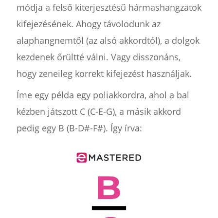
módja a felső kiterjesztésű hármashangzatok
kifejezésének. Ahogy távolodunk az
alaphangnemtől (az alsó akkordtól), a dolgok
kezdenek őrültté válni. Vagy disszonáns,
hogy zeneileg korrekt kifejezést használjak.
Íme egy példa egy poliakkordra, ahol a bal
kézben játszott C (C-E-G), a másik akkord
pedig egy B (B-D#-F#). Így írva: