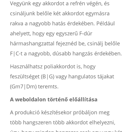
Vegyünk egy akkordot a refrén végén, és
csináljunk belőle két akkordot egymásra
rakva a nagyobb hatás érdekében. Például
ahelyett, hogy egy egyszerű F-dúr
hármashangzattal fejeznéd be, csinálj belőle
F|C-t a nagyobb, dúsabb hangzás érdekében.
Használhatsz poliakkordot is, hogy
feszültséget (B|G) vagy hangulatos tájakat
(Gm7|Dm) teremts.
A weboldalon történő előállítása
A produkció készítésekor próbáljon meg
több hangszeren több akkordot elhelyezni,