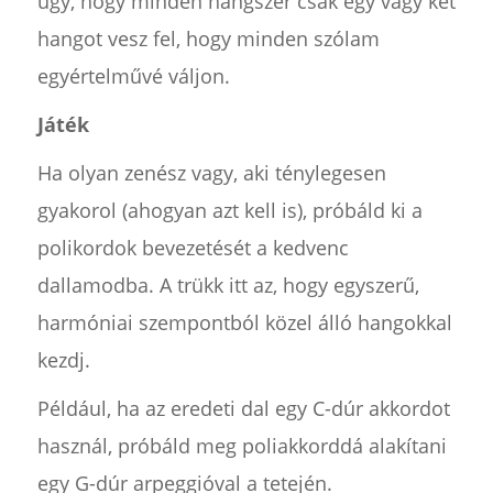
úgy, hogy minden hangszer csak egy vagy két
hangot vesz fel, hogy minden szólam
egyértelművé váljon.
Játék
Ha olyan zenész vagy, aki ténylegesen
gyakorol (ahogyan azt kell is), próbáld ki a
polikordok bevezetését a kedvenc
dallamodba. A trükk itt az, hogy egyszerű,
harmóniai szempontból közel álló hangokkal
kezdj.
Például, ha az eredeti dal egy C-dúr akkordot
használ, próbáld meg poliakkorddá alakítani
egy G-dúr arpeggióval a tetején.