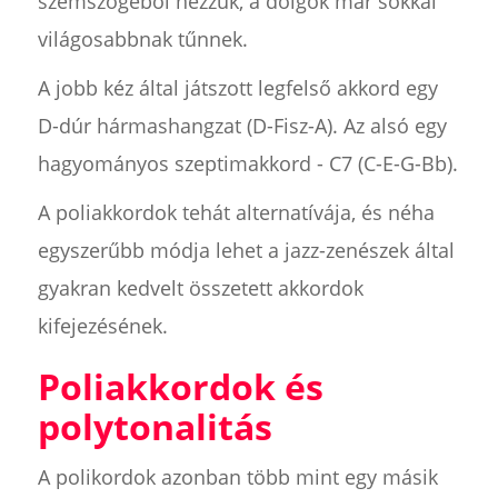
szemszögéből nézzük, a dolgok már sokkal
világosabbnak tűnnek.
A jobb kéz által játszott legfelső akkord egy
D-dúr hármashangzat (D-Fisz-A). Az alsó egy
hagyományos szeptimakkord - C7 (C-E-G-Bb).
A poliakkordok tehát alternatívája, és néha
egyszerűbb módja lehet a jazz-zenészek által
gyakran kedvelt összetett akkordok
kifejezésének.
Poliakkordok és
polytonalitás
A polikordok azonban több mint egy másik