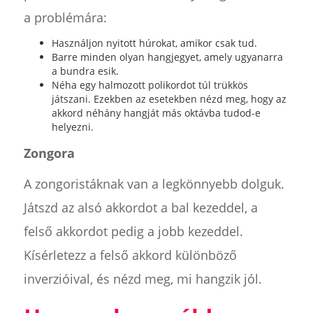
a problémára:
Használjon nyitott húrokat, amikor csak tud.
Barre minden olyan hangjegyet, amely ugyanarra
a bundra esik.
Néha egy halmozott polikordot túl trükkös
játszani. Ezekben az esetekben nézd meg, hogy az
akkord néhány hangját más oktávba tudod-e
helyezni.
Zongora
A zongoristáknak van a legkönnyebb dolguk.
Játszd az alsó akkordot a bal kezeddel, a
felső akkordot pedig a jobb kezeddel.
Kísérletezz a felső akkord különböző
inverzióival, és nézd meg, mi hangzik jól.