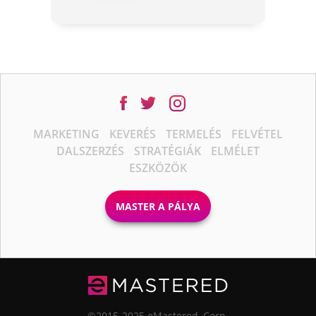
MARKETING
KEVERÉS
TERMELÉS
FELVÉTEL
DALSZERZÉS
STRATÉGIÁK
ELMÉLET
ESZKÖZÖK
MASTER A PÁLYA
©2015-2025 eMastered, Corp.