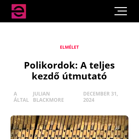
ELMÉLET
Polikordok: A teljes
kezdő útmutató
A
JULIAN
DECEMBER 31,
ÁLTAL
BLACKMORE
2024