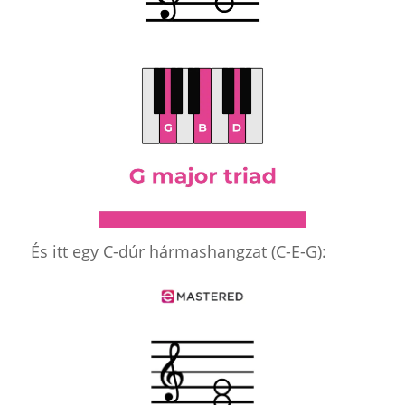
És itt egy C-dúr hármashangzat (C-E-G):