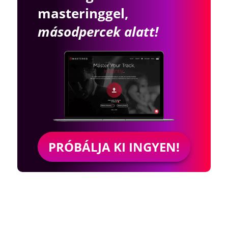
masteringgel,
másodpercek alatt!
PRÓBÁLJA KI INGYEN!