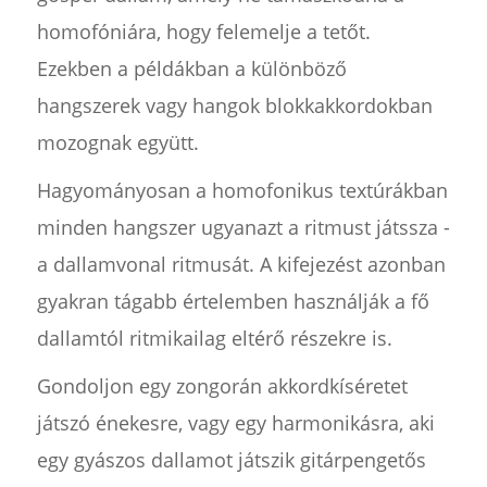
homofóniára, hogy felemelje a tetőt.
Ezekben a példákban a különböző
hangszerek vagy hangok blokkakkordokban
mozognak együtt.
Hagyományosan a homofonikus textúrákban
minden hangszer ugyanazt a ritmust játssza -
a dallamvonal ritmusát. A kifejezést azonban
gyakran tágabb értelemben használják a fő
dallamtól ritmikailag eltérő részekre is.
Gondoljon egy zongorán akkordkíséretet
játszó énekesre, vagy egy harmonikásra, aki
egy gyászos dallamot játszik gitárpengetős