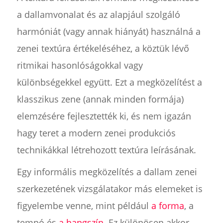
a dallamvonalat és az alapjául szolgáló
harmóniát (vagy annak hiányát) használná a
zenei textúra értékeléséhez, a köztük lévő
ritmikai hasonlóságokkal vagy
különbségekkel együtt. Ezt a megközelítést a
klasszikus zene (annak minden formája)
elemzésére fejlesztették ki, és nem igazán
hagy teret a modern zenei produkciós
technikákkal létrehozott textúra leírásának.
Egy informális megközelítés a dallam zenei
szerkezetének vizsgálatakor más elemeket is
figyelembe venne, mint például
a forma
, a
tempó és
a hangszín
. Ez különösen akkor