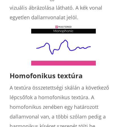
vizuális ábrázolása látható. A kék vonal
egyetlen dallamvonalat jelöl.
Homofonikus textúra
A textúra összetettségi skálán a következő
lépcsőfok a homofonikus textúra. A
homofonikus zenében egy határozott
dallamvonal van, a többi szólam pedig a
harmonikus kíséret szerepét tölti be.