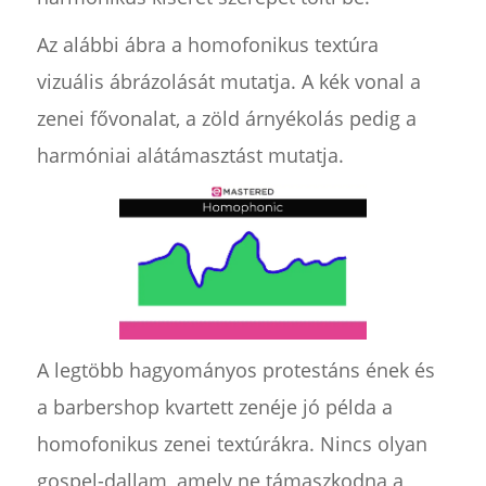
Az alábbi ábra a homofonikus textúra
vizuális ábrázolását mutatja. A kék vonal a
zenei fővonalat, a zöld árnyékolás pedig a
harmóniai alátámasztást mutatja.
A legtöbb hagyományos protestáns ének és
a barbershop kvartett zenéje jó példa a
homofonikus zenei textúrákra. Nincs olyan
gospel-dallam, amely ne támaszkodna a