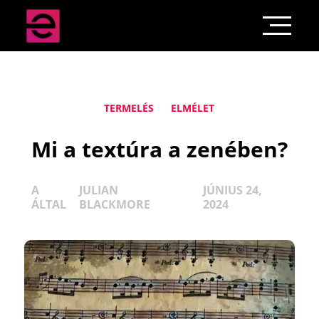
TERMELÉS
ELMÉLET
Mi a textúra a zenében?
A
JULIAN
JÚNIUS 24,
ÁLTAL
BLACKMORE
2024