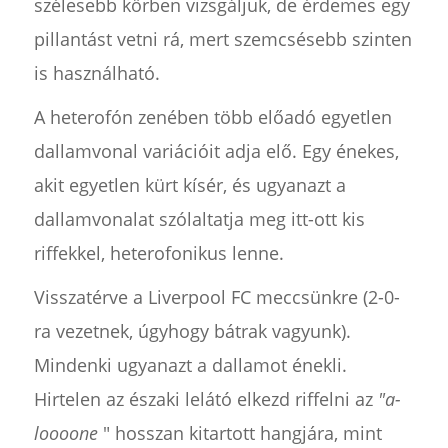
szélesebb körben vizsgáljuk, de érdemes egy
pillantást vetni rá, mert szemcsésebb szinten
is használható.
A heterofón zenében több előadó egyetlen
dallamvonal variációit adja elő. Egy énekes,
akit egyetlen kürt kísér, és ugyanazt a
dallamvonalat szólaltatja meg itt-ott kis
riffekkel, heterofonikus lenne.
Visszatérve a Liverpool FC meccsünkre (2-0-
ra vezetnek, úgyhogy bátrak vagyunk).
Mindenki ugyanazt a dallamot énekli.
Hirtelen az északi lelátó elkezd riffelni az
"a-
loooone
" hosszan kitartott hangjára, mint