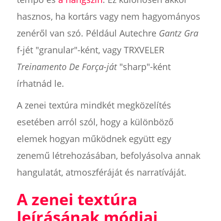
hasznos, ha kortárs vagy nem hagyományos
zenéről van szó. Például Autechre
Gantz Gra
f-jét "granular"-ként, vagy TRXVELER
Treinamento De Força-ját
"sharp"-ként
írhatnád le.
A zenei textúra mindkét megközelítés
esetében arról szól, hogy a különböző
elemek hogyan működnek együtt egy
zenemű létrehozásában, befolyásolva annak
hangulatát, atmoszféráját és narratíváját.
A zenei textúra
leírásának módjai