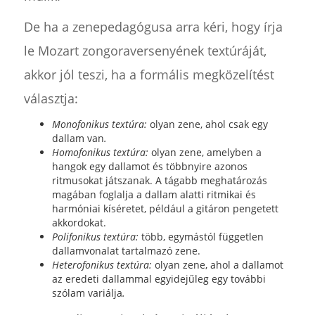
De ha a zenepedagógusa arra kéri, hogy írja
le Mozart zongoraversenyének textúráját,
akkor jól teszi, ha a formális megközelítést
választja:
Monofonikus textúra:
olyan zene, ahol csak egy
dallam van
.
Homofonikus textúra:
olyan zene, amelyben a
hangok egy dallamot és többnyire azonos
ritmusokat játszanak. A tágabb meghatározás
magában foglalja a dallam alatti ritmikai és
harmóniai kíséretet, például a gitáron pengetett
akkordokat.
Polifonikus textúra:
több, egymástól független
dallamvonalat tartalmazó zene.
Heterofonikus textúra:
olyan zene, ahol a dallamot
az eredeti dallammal egyidejűleg egy további
szólam variálja
.