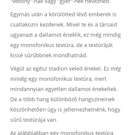
"vékony"-nak vagy "gyér"-nek neveznéd.
Egymás után a körülötted lévő emberek is
csatlakozni kezdenek. Mivel te és a társaid
ugyanazt a dallamot éneklik, ez még mindig
egy monofonikus textúra, de a textúráját
kissé sűrűbbnek mondhatnád.
Végül az egész stadion veled énekel. Ez
még
mindig
egy monofonikus textúra, mert
mindannyian egyetlen dallamot énekeltek.
De a több hang különböző hangszíneinek
köszönhetően úgy is jellemezhetnénk, hogy
sűrű textúrája van.
Az alábbiakban egy monofonikus textúra