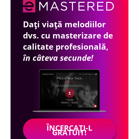
Dați viață melodiilor
dvs. cu masterizare de
calitate profesională,
în câteva secunde!
ÎNCERCAȚI-L
GRATUIT!