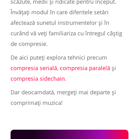
scăzute, medii și ridicate pentru început.
Învățați modul în care diferitele setări
afectează sunetul instrumentelor și în
curând vă veți familiariza cu întregul câștig
de compresie.
De aici puteți explora tehnici precum
compresia serială
,
compresia paralelă
și
compresia sidechain
.
Dar deocamdată, mergeți mai departe și
comprimați muzica!