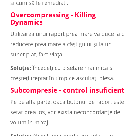
și cum să le remediați.
Overcompressing - Killing
Dynamics
Utilizarea unui raport prea mare va duce la o
reducere prea mare a câștigului și la un
sunet plat, fără viață.
Soluție:
Începeți cu o setare mai mică și
creșteți treptat în timp ce ascultați piesa.
Subcompresie - control insuficient
Pe de altă parte, dacă butonul de raport este
setat prea jos, vor exista neconcordanțe de
volum în mixaj.
Soluție:
Alegeți un raport care aplică un