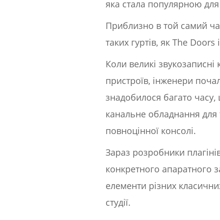
яка стала популярною для
Приблизно в той самий ч
таких гуртів, як The Doors 
Коли великі звукозаписні 
пристроїв, інженери поча
знадобилося багато часу,
канальне обладнання для т
повноцінної консолі.
Зараз розробники плагіні
конкретного апаратного за
елементи різних класични
студії.