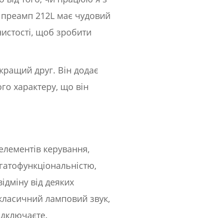
, преамп 212L має чудовий
нистості, щоб зробити
йкращий друг. Він додає
ого характеру, що він
елементів керування,
агатофункціональністю,
ідміну від деяких
 класичний ламповий звук,
ідключаєте.