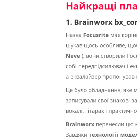
Найкращі пла
1. Brainworx bx_con
Назва
Focusrite
має корін
шукав щось особливе, що
Neve
), вони створили Foc
собі передпідсилювач і е
а еквалайзер пропонував 
Це було обладнання, яке мо
записували свої знакові з
вокалі, гітарах і практичн
Brainworx
перенесли цю м
Завдяки
технології моде