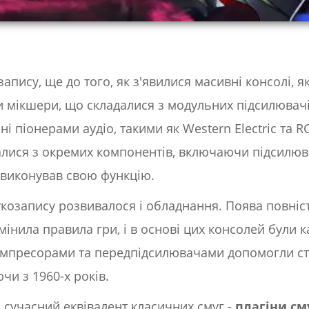
апису, ще до того, як з'явилися масивні консолі, я
 мікшери, що складалися з модульних підсилювачів
і піонерами аудіо, такими як Western Electric та R
лися з окремих компонентів, включаючи підсилюва
 виконував свою функцію.
укозапису розвивалося і обладнання. Поява повніс
інила правила гри, і в основі цих консолей були к
омпресорами та передпідсилювачами допомогли ст
чи з 1960-х років.
о сучасний еквівалент класичних смуг -
плагіни см