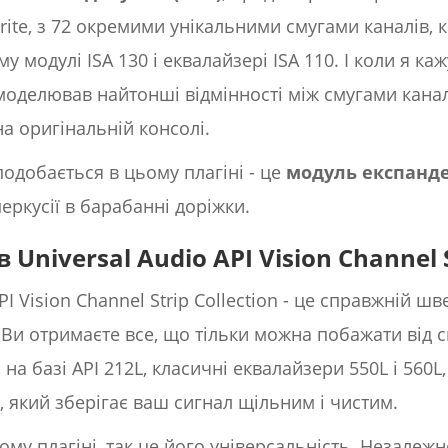
rite, з 72 окремими унікальними смугами каналів, 
модулі ISA 130 і еквалайзері ISA 110. І коли я каж
змоделював найтонші відмінності між смугами канал
а оригінальній консолі.
подобається в цьому плагіні - це
модуль експанд
еркусії в барабанні доріжки.
 Universal Audio API Vision Channel 
PI Vision Channel Strip Collection - це справжній 
. Ви отримаєте все, що тільки можна побажати від 
а базі API 212L, класичні еквалайзери 550L і 560
L, який зберігає ваш сигнал щільним і чистим.
му плагіні, так це його універсальність. Незалежн