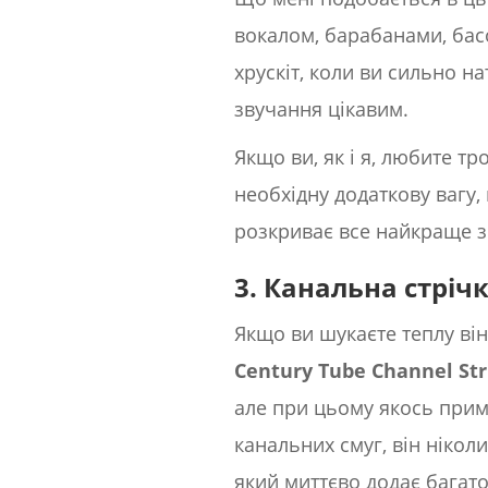
вокалом, барабанами, басо
хрускіт, коли ви сильно н
звучання цікавим.
Якщо ви, як і я, любите тр
необхідну додаткову вагу,
розкриває все найкраще з 
3. Канальна стріч
Якщо ви шукаєте теплу він
Century Tube Channel Str
але при цьому якось прим
канальних смуг, він ніко
який миттєво додає багато