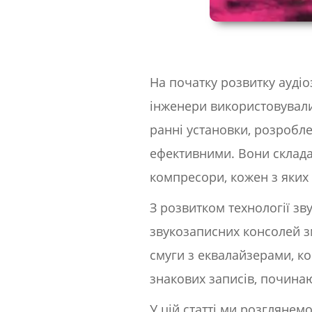
На початку розвитку аудіоз
інженери використовували
ранні установки, розроблен
ефективними. Вони склада
компресори, кожен з яких
З розвитком технології зв
звукозаписних консолей зм
смуги з еквалайзерами, к
знакових записів, починаю
У цій статті ми розглянем