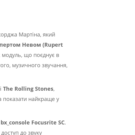
орджа Мартіна, який
пертом Невом (Rupert
к модуль, що поєднує в
ого, музичного звучання,
і
The Rolling Stones
,
ла показати найкраще у
а
bx_console Focusrite SC
.
доступ до звуку