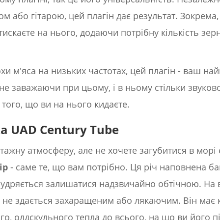
м або гітарою, цей плагін дає результат. Зокрема
атискаєте на нього, додаючи потрібну кількість зер
охи м'яса на низьких частотах, цей плагін - ваш на
 не заважаючи при цьому, і в ньому стільки звуков
того, що ви на нього кидаєте.
ка UAD Century Tube
тажну атмосферу, але не хочете загубитися в морі 
ip
- саме те, що вам потрібно. Ця річ наповнена б
удряється залишатися надзвичайно обтічною. На в
ли не здається захаращеним або лякаючим. Він має
го, олдскульного тепла до всього, на що ви його п