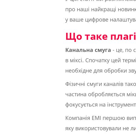
про наші найкращі новинки
у ваше цифрове налаштув
Що таке плагі
Канальна смуга
- це, по 
в міксі. Спочатку цей тер
необхідне для обробки зву
Фізичні смуги каналів так
частина обробляється мік
фокусується на інструмен
Компанія EMI першою випу
яку використовували не ли