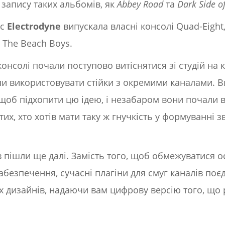
 запису таких альбомів, як
Abbey Road
та
Dark Side o
ас
Electrodyne
випускала власні консолі Quad-Eight,
і The Beach Boys.
консолі почали поступово витіснятися зі студій на
ли використовувати стійки з окремими каналами. 
 щоб підхопити цю ідею, і незабаром вони почали 
их, хто хотів мати таку ж гнучкість у формуванні з
в пішли ще далі. Замість того, щоб обмежуватися 
безпечення, сучасні плагіни для смуг каналів поє
х дизайнів, надаючи вам цифрову версію того, що 