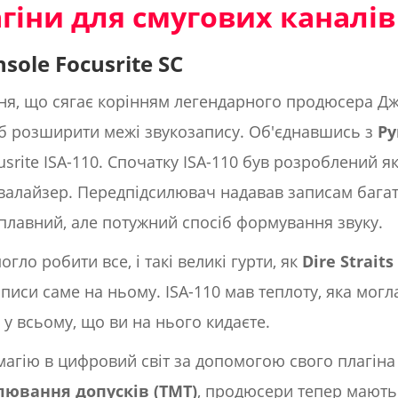
гіни для смугових каналів
sole Focusrite SC
ня, що сягає корінням легендарного продюсера Дж
б розширити межі звукозапису. Об'єднавшись з
Ру
usrite ISA-110. Спочатку ISA-110 був розроблений я
квалайзер. Передпідсилювач надавав записам багат
плавний, але потужний спосіб формування звуку.
гло робити все, і такі великі гурти, як
Dire Straits
аписи саме на ньому. ISA-110 мав теплоту, яка мог
о у всьому, що ви на нього кидаєте.
агію в цифровий світ за допомогою свого плагін
лювання допусків (TMT)
, продюсери тепер мають 