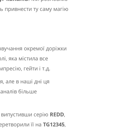
ть привнести ту саму магію
и звучання окремої доріжки
лі, яка містила все
ресію, гейти і т.д.
, але в наші дні ця
каналів більше
, випустивши серію
REDD
,
перетворили її на
TG12345
,