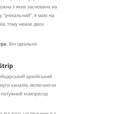
кожна з яких заснована на
у "унікальний", я маю на
ів, тому немає двох
ера
. Він ідеально
Strip
швейцарський армійський
смуги каналів, включаючи
L, потужний компресор
о від того, чи працюю я з