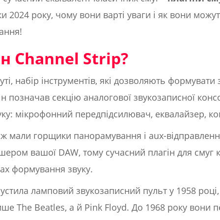
 2024 року, чому вони варті уваги і як вони можу
ання!
н Channel Strip?
суті, набір інструментів, які дозволяють формуват
мін позначав секцію аналогової звукозаписної консо
ку: мікрофонний передпідсилювач, еквалайзер, комп
ож мали горщики панорамування і aux-відправлення
шером вашої DAW, тому сучасний плагін для смуг 
тах формування звуку.
стила ламповий звукозаписний пульт у 1958 році
ше The Beatles, а й Pink Floyd. До 1968 року вони 