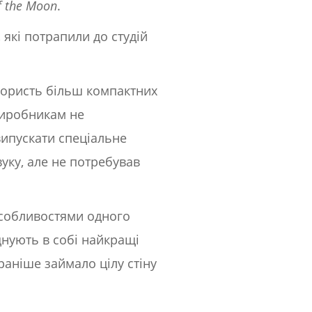
f the Moon
.
 які потрапили до студій
 користь більш компактних
Виробникам не
випускати спеціальне
вуку, але не потребував
особливостями одного
днують в собі найкращі
раніше займало цілу стіну