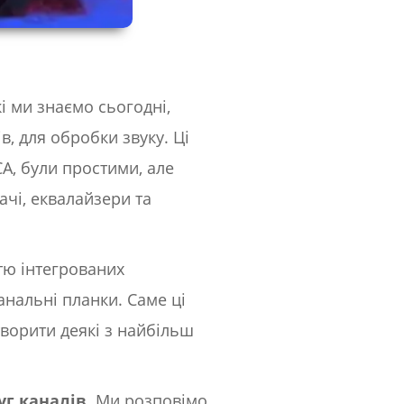
кі ми знаємо сьогодні,
, для обробки звуку. Ці
CA, були простими, але
чі, еквалайзери та
тю інтегрованих
анальні планки. Саме ці
ворити деякі з найбільш
уг каналів
. Ми розповімо