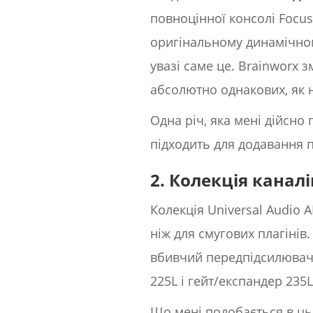
повноцінної консолі Focus
оригінальному динамічному 
увазі саме це. Brainworx 
абсолютно однакових, як н
Одна річ, яка мені дійсно 
підходить для додавання п
2. Колекція каналів
Колекція Universal Audio A
ніж для смугових плагінів
вбивчий передпідсилювач н
225L і гейт/експандер 235
Що мені подобається в цьо