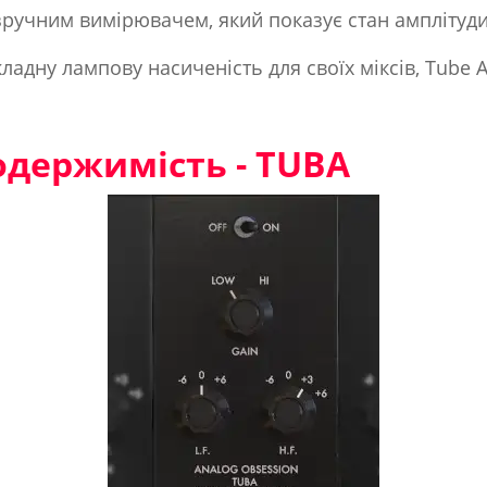
зручним вимірювачем, який показує стан амплітуди
кладну лампову насиченість для своїх міксів, Tube 
одержимість - TUBA