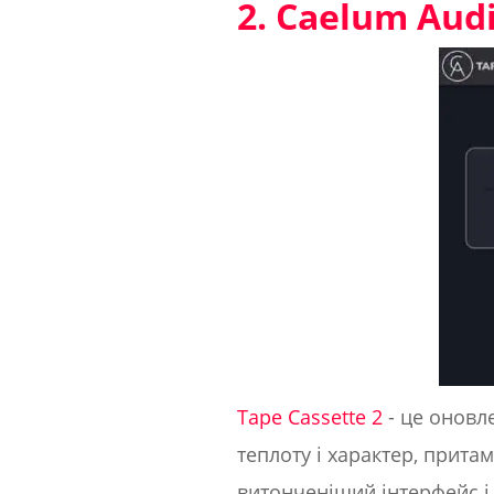
2. Caelum Audi
Tape Cassette 2
- це оновл
теплоту і характер, притам
витонченіший інтерфейс і 