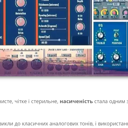
чисте, чітке і стерильне,
насиченість
стала одним 
звикли до класичних аналогових тонів, і використан