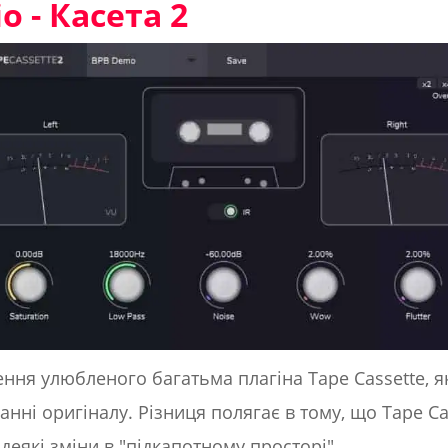
o - Касета 2
ення улюбленого багатьма плагіна Tape Cassette, я
анні оригіналу. Різниця полягає в тому, що Tape Ca
деякі зміни в "підкапотному просторі".