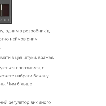
у, одним з розробників,
лютно неймовірним,
.
мати з цієї штуки, вражає.
деться повозитися, є
и можете набрати бажану
ень. Чим більше
ний регулятор вихідного