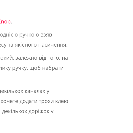
Knob
.
з однією ручкою взяв
су та якісного насичення.
окий, залежно від того, на
елику ручку, щоб набрати
декількох каналах у
 хочете додати трохи клею
 декількох доріжок у