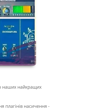
з наших найкращих
ня плагінів насичення -