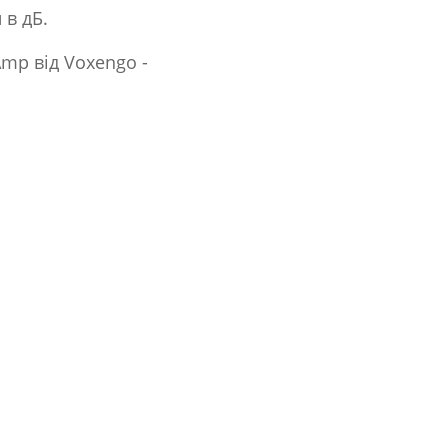
 в дБ.
Amp від Voxengo -