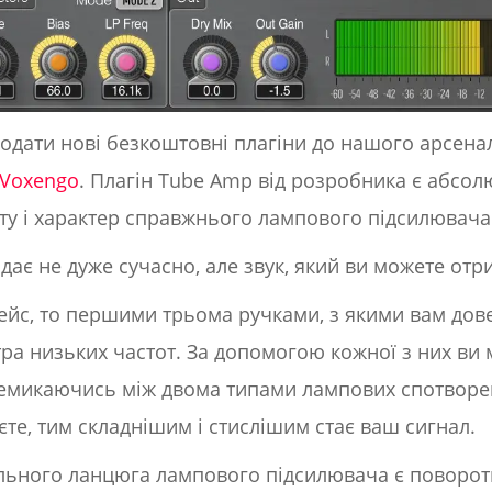
одати нові безкоштовні плагіни до нашого арсенал
Voxengo
. Плагін Tube Amp від розробника є абсо
ту і характер справжнього лампового підсилювача
дає не дуже сучасно, але звук, який ви можете отри
ейс, то першими трьома ручками, з якими вам дове
ьтра низьких частот. За допомогою кожної з них в
еремикаючись між двома типами лампових спотвор
те, тим складнішим і стислішим стає ваш сигнал.
ального ланцюга лампового підсилювача є поворот