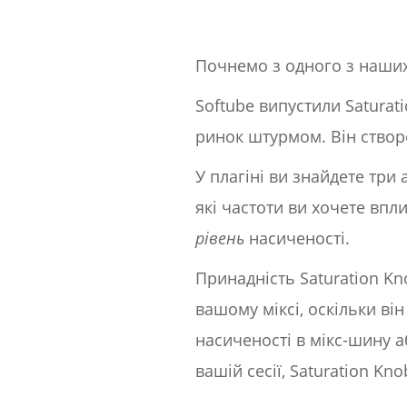
Почнемо з одного з наших
Softube випустили Saturat
ринок штурмом. Він створ
У плагіні ви знайдете три
які частоти ви хочете впл
рівень
насиченості.
Принадність Saturation Kn
вашому міксі, оскільки ві
насиченості в мікс-шину а
вашій сесії, Saturation 