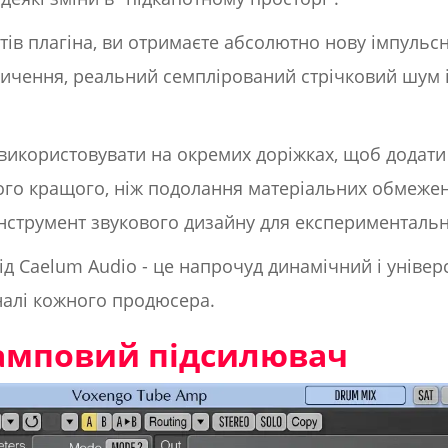
ів плагіна, ви отримаєте абсолютно нову імпульсн
чення, реальний семплірований стрічковий шум і
використовувати на окремих доріжках, щоб додати ві
чого кращого, ніж подолання матеріальних обмежен
інструмент звукового дизайну для експерименталь
 від Caelum Audio - це напрочуд динамічний і уніве
налі кожного продюсера.
 ламповий підсилювач