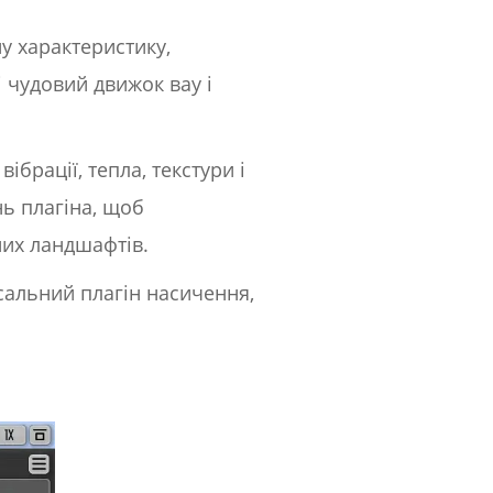
у характеристику,
 чудовий движок вау і
брації, тепла, текстури і
ь плагіна, щоб
них ландшафтів.
рсальний плагін насичення,