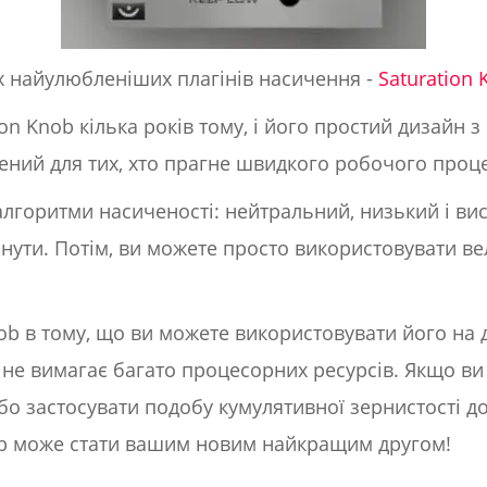
 найулюбленіших плагінів насичення -
Saturation 
ion Knob кілька років тому, і його простий дизайн 
ений для тих, хто прагне швидкого робочого проце
 алгоритми насиченості: нейтральний, низький і вис
инути. Потім, ви можете просто використовувати в
ob в тому, що ви можете використовувати його на 
н не вимагає багато процесорних ресурсів. Якщо ви
бо застосувати подобу кумулятивної зернистості до
Knob може стати вашим новим найкращим другом!