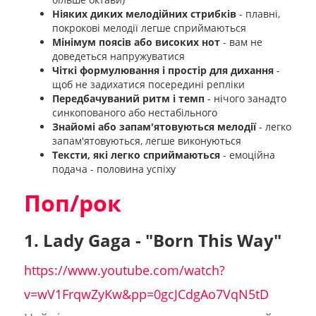
Ніяких диких мелодійних стрибків
- плавні,
покрокові мелодії легше сприймаються
Мінімум поясів або високих нот
- вам не
доведеться напружуватися
Чіткі формулювання і простір для дихання
-
щоб не задихатися посередині репліки
Передбачуваний ритм і темп
- нічого занадто
синкопованого або нестабільного
Знайомі або запам'ятовуються мелодії
- легко
запам'ятовуються, легше виконуються
Тексти, які легко сприймаються
- емоційна
подача - половина успіху
Поп/рок
1. Lady Gaga - "Born This Way"
https://www.youtube.com/watch?
v=wV1FrqwZyKw&pp=0gcJCdgAo7VqN5tD