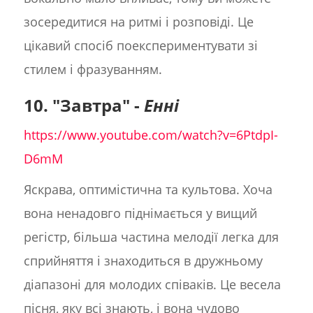
зосередитися на ритмі і розповіді. Це
цікавий спосіб поекспериментувати зі
стилем і фразуванням.
10. "Завтра" -
Енні
https://www.youtube.com/watch?v=6PtdpI-
D6mM
Яскрава, оптимістична та культова. Хоча
вона ненадовго піднімається у вищий
регістр, більша частина мелодії легка для
сприйняття і знаходиться в дружньому
діапазоні для молодих співаків. Це весела
пісня, яку всі знають, і вона чудово