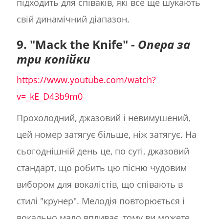
підходить для співаків, які все ще шукають
свій динамічний діапазон.
9. "Mack the Knife" -
Опера за
три копійки
https://www.youtube.com/watch?
v=_kE_D43b9m0
Прохолодний, джазовий і невимушений,
цей номер затягує більше, ніж затягує. На
сьогоднішній день це, по суті, джазовий
стандарт, що робить цю пісню чудовим
вибором для вокалістів, що співають в
стилі "крунер". Мелодія повторюється і
вокально мало впливає, тому ви можете