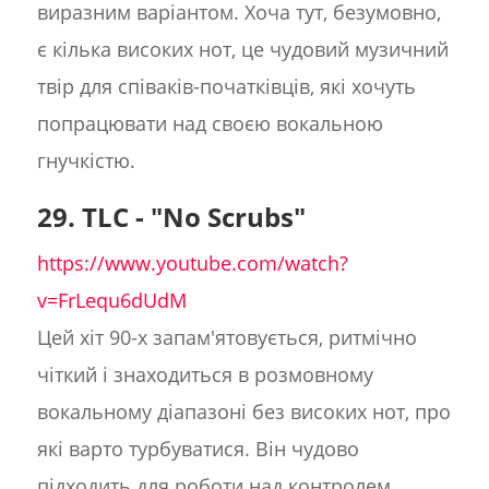
виразним варіантом. Хоча тут, безумовно,
є кілька високих нот, це чудовий музичний
твір для співаків-початківців, які хочуть
попрацювати над своєю вокальною
гнучкістю.
29. TLC - "No Scrubs"
https://www.youtube.com/watch?
v=FrLequ6dUdM
Цей хіт 90-х запам'ятовується, ритмічно
чіткий і знаходиться в розмовному
вокальному діапазоні без високих нот, про
які варто турбуватися. Він чудово
підходить для роботи над контролем,