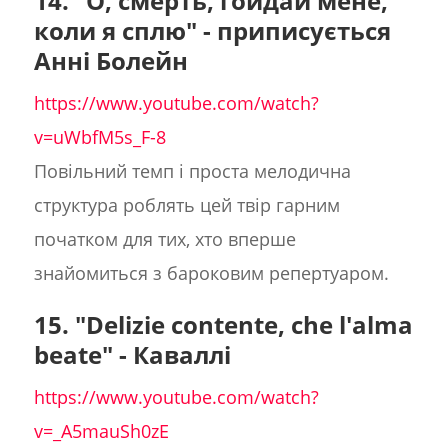
14. "О, смерть, гойдай мене,
коли я сплю" - приписується
Анні Болейн
https://www.youtube.com/watch?
v=uWbfM5s_F-8
Повільний темп і проста мелодична
структура роблять цей твір гарним
початком для тих, хто вперше
знайомиться з бароковим репертуаром.
15.
"Delizie contente, che l'alma
beate" - Каваллі
https://www.youtube.com/watch?
v=_A5mauSh0zE