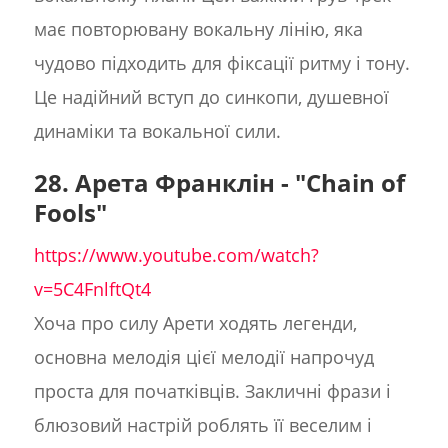
має повторювану вокальну лінію, яка
чудово підходить для фіксації ритму і тону.
Це надійний вступ до синкопи, душевної
динаміки та вокальної сили.
28. Арета Франклін - "Chain of
Fools"
https://www.youtube.com/watch?
v=5C4FnlftQt4
Хоча про силу Арети ходять легенди,
основна мелодія цієї мелодії напрочуд
проста для початківців. Закличні фрази і
блюзовий настрій роблять її веселим і