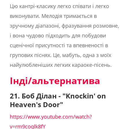
Цю кантрі-класику легко співати і легко
виконувати. Мелодія тримається в
зручному діапазоні, фразування розмовне,
і вона чудово підходить для побудови
сценічної присутності та впевненості в
групових піснях. Це, мабуть, одна з моїх
найулюбленіших легких караоке-пісень.
Інді/альтернатива
21. Боб Ділан - "Knockin' on
Heaven's Door"
https://www.youtube.com/watch?
v=rm9coqlk8fY