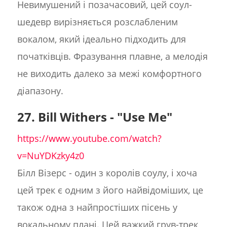
Невимушений і позачасовий, цей соул-
шедевр вирізняється розслабленим
вокалом, який ідеально підходить для
початківців. Фразування плавне, а мелодія
не виходить далеко за межі комфортного
діапазону.
27. Bill Withers - "Use Me"
https://www.youtube.com/watch?
v=NuYDKzky4z0
Білл Візерс - один з королів соулу, і хоча
цей трек є одним з його найвідоміших, це
також одна з найпростіших пісень у
вокальному плані. Цей важкий грув-трек