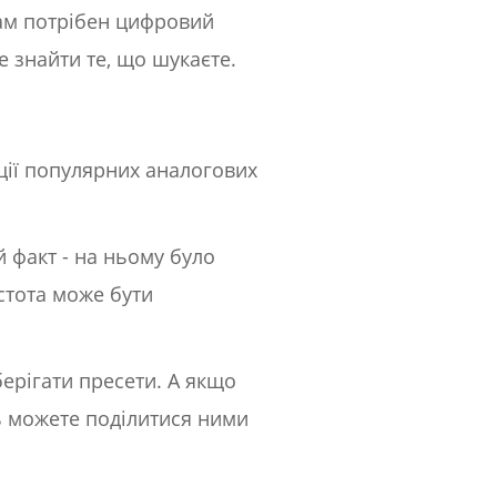
вам потрібен цифровий
е знайти те, що шукаєте.
ції популярних аналогових
й факт - на ньому було
остота може бути
берігати пресети. А якщо
ть можете поділитися ними