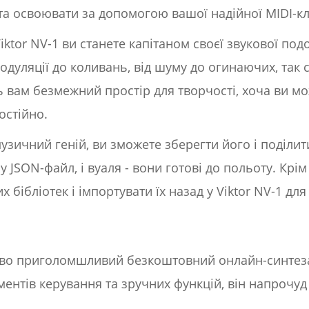
та освоювати за допомогою вашої надійної MIDI-кл
ktor NV-1 ви станете капітаном своєї звукової под
дуляції до коливань, від шуму до огинаючих, так с
ь вам безмежний простір для творчості, хоча ви м
остійно.
узичний геній, ви зможете зберегти його і поділити
у JSON-файл, і вуаля - вони готові до польоту. Крі
 бібліотек і імпортувати їх назад у Viktor NV-1 дл
о приголомшливий безкоштовний онлайн-синтезат
ментів керування та зручних функцій, він напрочуд