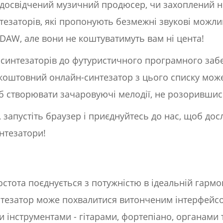
 досвідчений музичний продюсер, чи захоплений но
езаторів, які пропонують безмежні звукові можлив
 DAW, але вони не коштуватимуть вам ні цента!
 синтезаторів до футуристичного програмного заб
зкоштовний онлайн-синтезатор з цього списку мож
сіб створювати зачаровуючі мелодії, не розоривши
 запустіть браузер і приєднуйтесь до нас, щоб дос
нтезатори!
ростота поєднується з потужністю в ідеальній гармо
езатор може похвалитися витонченим інтерфейсом
інструментами - гітарами, фортепіано, органами т