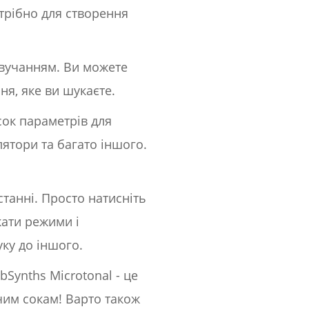
отрібно для створення
 звучанням. Ви можете
ня, яке ви шукаєте.
исок параметрів для
ятори та багато іншого.
танні. Просто натисніть
ати режими і
уку до іншого.
bSynths Microtonal - це
им сокам! Варто також