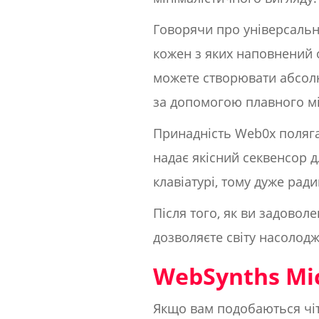
Говорячи про універсальні
кожен з яких наповнений о
можете створювати абсолю
за допомогою плавного мі
Принадність Web0x полягає
надає якісний секвенсор д
клавіатурі, тому дуже рад
Після того, як ви задовол
дозволяєте світу насолод
WebSynths Mi
Якщо вам подобаються чітк