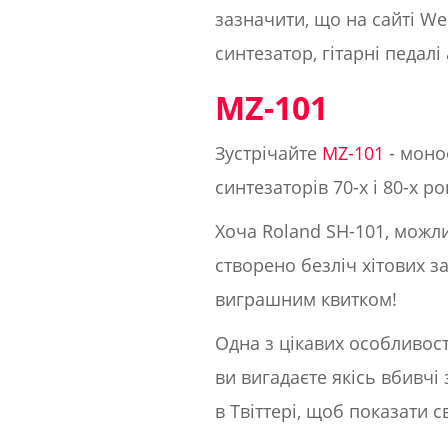
зазначити, що на сайті We
синтезатор, гітарні педал
MZ-101
Зустрічайте
MZ-101
- моно
синтезаторів 70-х і 80-х р
Хоча Roland SH-101, можли
створено безліч хітових за
виграшним квитком!
Одна з цікавих особливост
ви вигадаєте якісь вбивчі 
в Твіттері, щоб показати 