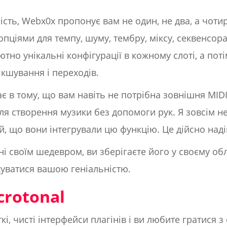
сть, Webx0x пропонує вам не один, не два, а чоти
пціями для темпу, шуму, тембру, міксу, секвенсора
тно унікальні конфігурації в кожному слоті, а по
кшування і переходів.
 в тому, що вам навіть не потрібна зовнішня MIDI-
ля створення музики без допомоги рук. Я зовсім н
ий, що вони інтегрували цю функцію. Це дійсно над
ені своїм шедевром, ви зберігаєте його у своєму об
жуватися вашою геніальністю.
crotonal
і, чисті інтерфейси плагінів і ви любите гратися 