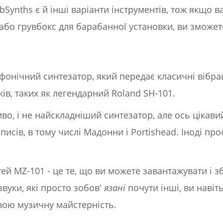
bSynths є й інші варіанти інструментів, тож якщо 
і або грувбокс для барабанної установки, ви зможет
фонічний синтезатор, який передає класичні вібра
оків, таких як легендарний Roland SH-101.
во, і не найскладніший синтезатор, але ось цікави
писів, в тому числі Мадонни і Portishead. Іноді пр
ей MZ-101 - це те, що ви можете завантажувати і з
звуки, які просто зобов'
язані
почути інші, ви наві
свою музичну майстерність.