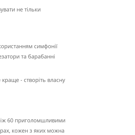
увати не тільки
використанням симфонії
езатори та барабанні
 краще - створіть власну
ш ніж 60 приголомшливими
нрах, кожен з яких можна