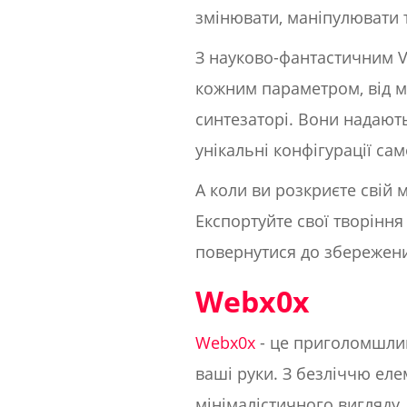
змінювати, маніпулювати 
З науково-фантастичним Vi
кожним параметром, від мо
синтезаторі. Вони надают
унікальні конфігурації сам
А коли ви розкриєте свій м
Експортуйте свої творіння 
повернутися до збережених
Webx0x
Webx0x
- це приголомшлив
ваші руки. З безліччю еле
мінімалістичного вигляду.