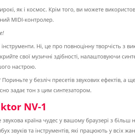
рокі, як і космос. Крім того, ви можете використов
ений MIDI-контролер.
е!
ро інструменти. Ні, це про повноцінну творчість з 
зкрийте свої музичні здібності, налаштовуючи синт
шого настрою.
 Пориньте у безліч пресетів звукових ефектів, а ще
йсно задає тон з цим синтезатором.
ktor NV-1
е звукова країна чудес у вашому браузері з біль
бух звуків та інструментів, які працюють у всіх жа