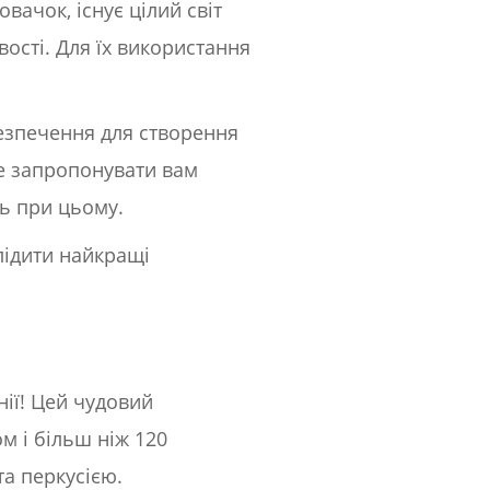
вачок, існує цілий світ
ості. Для їх використання
езпечення для створення
е запропонувати вам
сь при цьому.
лідити найкращі
нії! Цей чудовий
 і більш ніж 120
а перкусією.