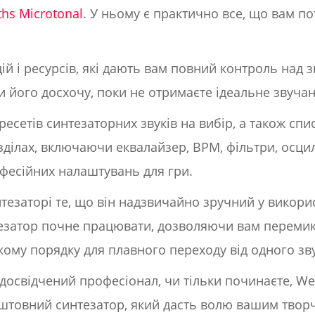
hs Microtonal
. У ньому є практично все, що вам п
ій і ресурсів, які дають вам повний контроль над
 його досхочу, поки не отримаєте ідеальне звучан
пресетів синтезаторних звуків на вибір, а також сп
ділах, включаючи еквалайзер, BPM, фільтри, осцил
офесійних налаштувань для гри.
езаторі те, що він надзвичайно зручний у викорис
тезатор почне працювати, дозволяючи вам перемик
кому порядку для плавного переходу від одного зв
 досвідчений професіонал, чи тільки починаєте, We
штовний синтезатор, який дасть волю вашим творч