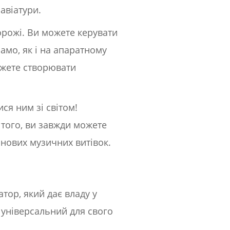
авіатури.
орожі. Ви можете керувати
амо, як і на апаратному
ожете створювати
ся ним зі світом!
м того, ви завжди можете
я нових музичних витівок.
ор, який дає владу у
 універсальний для свого