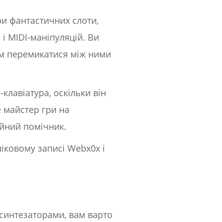
ри фантастичних слоти,
 і MIDI-маніпуляцій. Ви
тім перемикатися між ними
клавіатура, оскільки він
е майстер гри на
ійний помічник.
ліковому записі Webx0x і
з синтезаторами, вам варто