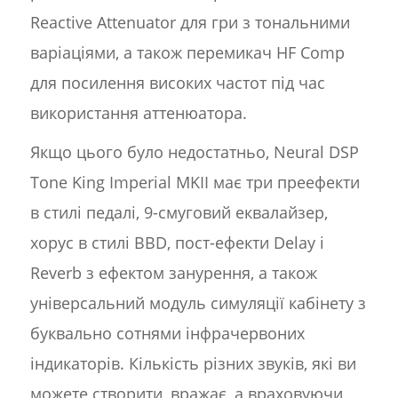
Reactive Attenuator для гри з тональними
варіаціями, а також перемикач HF Comp
для посилення високих частот під час
використання аттенюатора.
Якщо цього було недостатньо, Neural DSP
Tone King Imperial MKII має три преефекти
в стилі педалі, 9-смуговий еквалайзер,
хорус в стилі BBD, пост-ефекти Delay і
Reverb з ефектом занурення, а також
універсальний модуль симуляції кабінету з
буквально сотнями інфрачервоних
індикаторів. Кількість різних звуків, які ви
можете створити, вражає, а враховуючи,