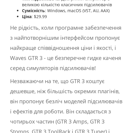
великою кількістю класичних підсилювачів
Сумісність
: Windows, macOS (VST, AU, AAX)
Ціна
: $29.99
Не рідкість, коли програмне забезпечення
з найпотворнішим інтерфейсом пропонує
найкраще співвідношення ціни і якості, і
Waves GTR 3 - це безперечне гидке каченя
серед симуляторів підсилювачів!
Незважаючи на те, що GTR 3 коштує
дешевше, ніж більшість окремих плагінів,
він пропонує безліч моделей підсилювачів
і ефектів для роботи. Він складається з
чотирьох частин (GTR 3 Amps, GTR 3
Stomps, GTR 3 ToolRack і GTR 3 Tuner) і