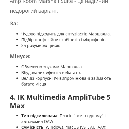
Amp Room Marshall Suite - це надійний і
недорогий варіант.
За:
Чудово підходить для ентузіастів Маршалла.
Підбір професійних кабінетів і мікрофонів.
За розумною ціною.
Мінуси:
Обмежено звуками Маршалла.
Вбудованих ефектів небагато.
Великі корпусні ІЧ-випромінювачі займають
багато місця.
4. IK Multimedia AmpliTube 5
Max
Тип підсилювача
: Плагін "все-в-одному" і
автономна DAW
Сумісність
: Windows, macOS (VST, AU, AAX)