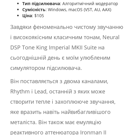
Тип підсилювача
: Алгоритмічний модератор
Сумісність
: Windows, macOS (VST, AU, AAX)
Ціна
: $105
Завдяки феноменально чистому звучанню
і високоякісним класичним тонам, Neural
DSP Tone King Imperial MKII Suite на
сьогоднішній день є моїм улюбленим
симулятором підсилювача.
Він поставляється з двома каналами,
Rhythm і Lead, останній з яких може
створити тепле і захоплююче звучання,
яке вразить навіть найвибагливішого
металіста. Він також має емуляцію
реактивного аттенюатора Ironman II