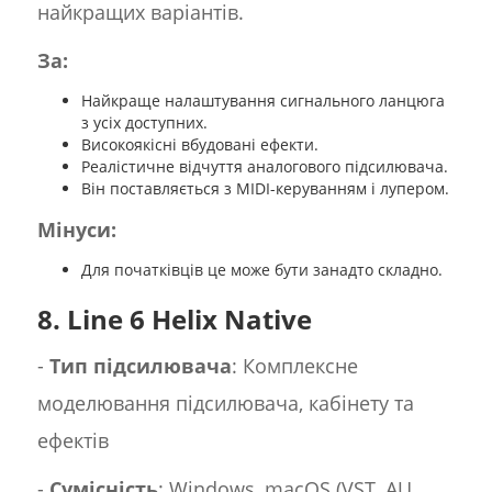
найкращих варіантів.
За:
Найкраще налаштування сигнального ланцюга
з усіх доступних.
Високоякісні вбудовані ефекти.
Реалістичне відчуття аналогового підсилювача.
Він поставляється з MIDI-керуванням і лупером.
Мінуси:
Для початківців це може бути занадто складно.
8. Line 6 Helix Native
-
Тип підсилювача
: Комплексне
моделювання підсилювача, кабінету та
ефектів
-
Сумісність
: Windows, macOS (VST, AU,