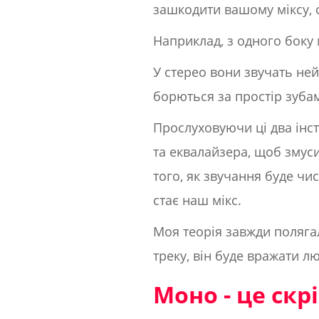
зашкодити вашому міксу, 
Наприклад, з одного боку 
У стерео вони звучать не
борються за простір зуба
Прослуховуючи ці два інс
та еквалайзера, щоб змуси
того, як звучання буде чи
стає наш мікс.
Моя теорія завжди полягал
треку, він буде вражати л
Моно - це скр