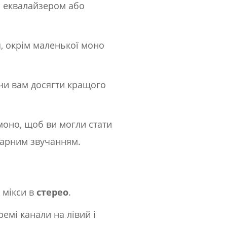
з еквалайзером або
я, окрім маленької моно
чи вам досягти кращого
моно, щоб ви могли стати
 гарним звучанням.
 мікси в
стерео
.
емі канали на лівий і