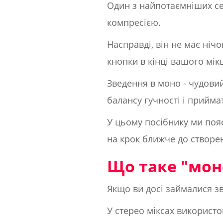
Один з найпотаємніших сек
компресією.
Насправді, він не має ніч
кнопки в кінці вашого мі
Зведення в моно - чудови
балансу гучності і прийм
У цьому посібнику ми поя
на крок ближче до створен
Що таке "мон
Якщо ви досі займалися зв
У стерео міксах використо