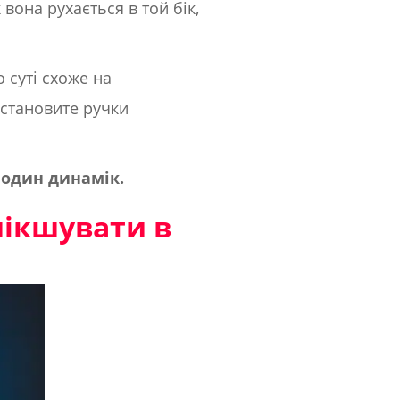
вона рухається в той бік,
 суті схоже на
встановите ручки
.
з
один динамік.
мікшувати в