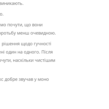
 виникають.
о.
емо почути, що вони
боротьбу менш очевидною.
і рішення щодо гучності
ні один на одного. Після
очути, наскільки чистішим
кс добре звучав у моно