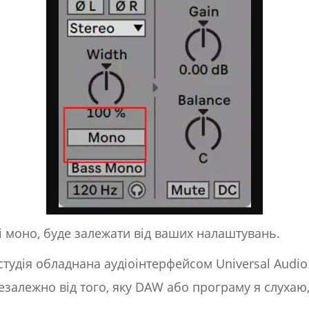
и і моно, буде залежати від ваших налаштувань.
удія обладнана аудіоінтерфейсом Universal Audio 
езалежно від того, яку DAW або програму я слухаю