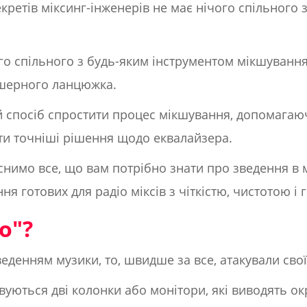
ретів міксинг-інженерів не має нічого спільного 
ого спільного з будь-яким інструментом мікшуванн
кшерного ланцюжка.
й спосіб спростити процес мікшування, допомагаю
ати точніші рішення щодо еквалайзера.
снимо все, що вам потрібно знати про зведення в 
ня готових для радіо міксів з чіткістю, чистотою і
о"?
еденням музики, то, швидше за все, атакували свої
вуються дві колонки або монітори, які виводять окр