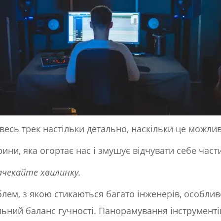
весь трек настільки детально, наскільки це можли
рини, яка огортає нас і змушує відчувати себе час
ачекайте хвилинку.
лем, з якою стикаються багато інженерів, особли
ильний баланс гучності. Панорамування інструмент