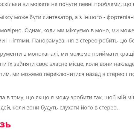
оскільки ви можете не почути певні проблеми, що
міксу може бути синтезатор, а з іншого - фортепіан
ймовірно. Однак, коли ми міксуємо в моно, ми мож
ми і нігтями. Панорамування в стерео робить цю 
трументи в моноканалі, ми можемо приймати кращ
ти їх зайняти своє власне місце, коли вони накладе
стим, ми можемо переключитися назад в стерео і п
а в тому, що якщо я можу зробити так, щоб мій мі
юдей, коли вони будуть слухати його в стерео.
ізь