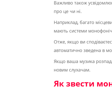
Важливо також усвідомлюв
про це чи ні.
Наприклад, багато місцеви
мають системи монофонічн
Отже, якщо ви сподіваєтес
автоматично зведена в мо
Якщо ваша музика розпада
новим слухачам.
Як звести мо