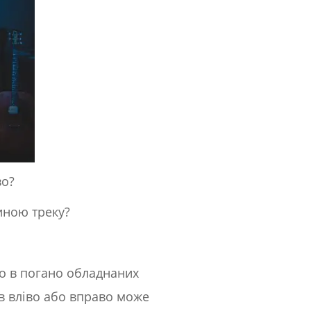
во?
тиною треку?
во в погано обладнаних
ів вліво або вправо може