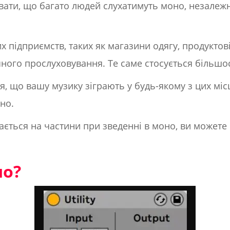
ати, що багато людей слухатимуть моно, незалежн
х підприємств, таких як магазини одягу, продуктові
ого прослуховування. Те саме стосується більшост
я, що вашу музику зіграють у будь-якому з цих міс
но.
ється на частини при зведенні в моно, ви можете
но?