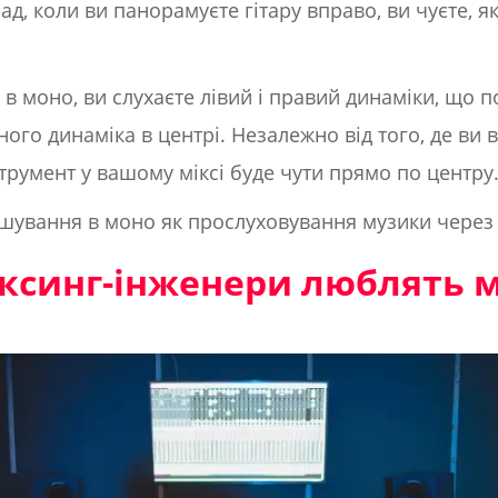
, коли ви панорамуєте гітару вправо, ви чуєте, як 
в моно, ви слухаєте лівий і правий динаміки, що по
го динаміка в центрі. Незалежно від того, де ви 
трумент у вашому міксі буде чути прямо по центру
кшування в моно як прослуховування музики чере
іксинг-інженери люблять 