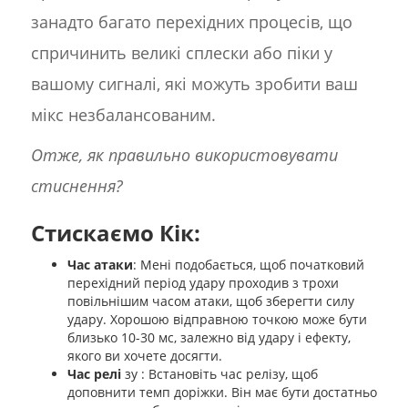
занадто багато перехідних процесів, що
спричинить великі сплески або піки у
вашому сигналі, які можуть зробити ваш
мікс незбалансованим.
Отже, як правильно використовувати
стиснення?
Стискаємо Кік:
Час атаки
: Мені подобається, щоб початковий
перехідний період удару проходив з трохи
повільнішим часом атаки, щоб зберегти силу
удару. Хорошою відправною точкою може бути
близько 10-30 мс, залежно від удару і ефекту,
якого ви хочете досягти.
Час релі
зу : Встановіть час релізу, щоб
доповнити темп доріжки. Він має бути достатньо