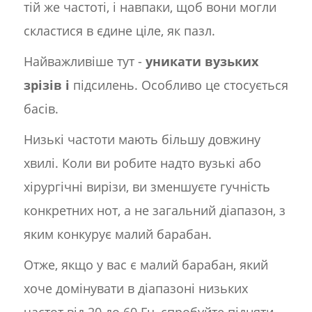
тій же частоті, і навпаки, щоб вони могли
скластися в єдине ціле, як пазл.
Найважливіше тут -
уникати вузьких
зрізів і
підсилень. Особливо це стосується
басів.
Низькі частоти мають більшу довжину
хвилі. Коли ви робите надто вузькі або
хірургічні вирізи, ви зменшуєте гучність
конкретних нот, а не загальний діапазон, з
яким конкурує малий барабан.
Отже, якщо у вас є малий барабан, який
хоче домінувати в діапазоні низьких
частот від 20 до 60 Гц, спробуйте підняти