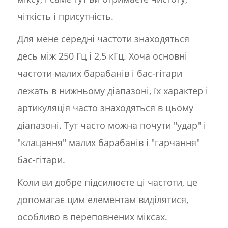
чіткість і присутність.
Для мене середні частоти знаходяться
десь між 250 Гц і 2,5 кГц. Хоча основні
частоти малих барабанів і бас-гітари
лежать в нижньому діапазоні, їх характер і
артикуляція часто знаходяться в цьому
діапазоні. Тут часто можна почути "удар" і
"клацання" малих барабанів і "гарчання"
бас-гітари.
Коли ви добре підсилюєте ці частоти, це
допомагає цим елементам виділятися,
особливо в переповнених міксах.