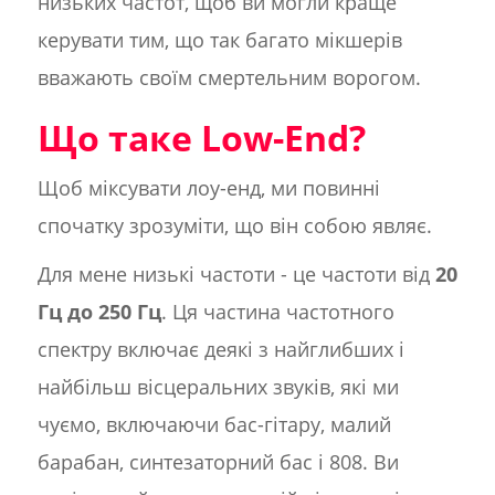
низьких частот, щоб ви могли краще
керувати тим, що так багато мікшерів
вважають своїм смертельним ворогом.
Що таке Low-End?
Щоб міксувати лоу-енд, ми повинні
спочатку зрозуміти, що він собою являє.
Для мене низькі частоти - це частоти від
20
Гц до 250 Гц
. Ця частина частотного
спектру включає деякі з найглибших і
найбільш вісцеральних звуків, які ми
чуємо, включаючи бас-гітару, малий
барабан, синтезаторний бас і 808. Ви