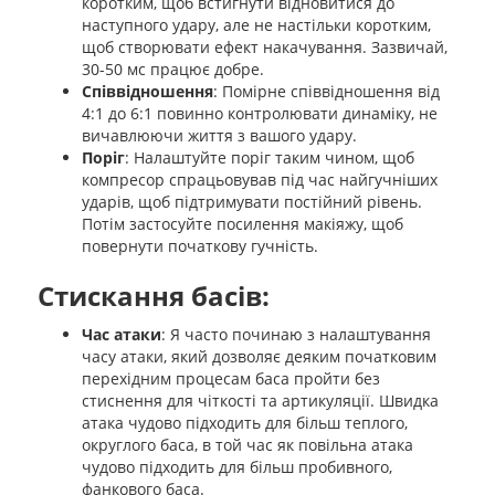
коротким, щоб встигнути відновитися до
наступного удару, але не настільки коротким,
щоб створювати ефект накачування. Зазвичай,
30-50 мс працює добре.
Співвідношення
: Помірне співвідношення від
4:1 до 6:1 повинно контролювати динаміку, не
вичавлюючи життя з вашого удару.
Поріг
: Налаштуйте поріг таким чином, щоб
компресор спрацьовував під час найгучніших
ударів, щоб підтримувати постійний рівень.
Потім застосуйте посилення макіяжу, щоб
повернути початкову гучність.
Стискання басів:
Час атаки
: Я часто починаю з налаштування
часу атаки, який дозволяє деяким початковим
перехідним процесам баса пройти без
стиснення для чіткості та артикуляції. Швидка
атака чудово підходить для більш теплого,
округлого баса, в той час як повільна атака
чудово підходить для більш пробивного,
фанкового баса.