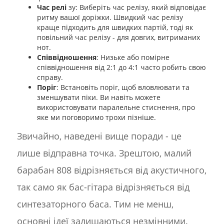
Час релі
зу: Виберіть час релізу, який відповідає
ритму вашої доріжки. Швидкий час релізу
краще підходить для швидких партій, тоді як
повільний час релізу - для довгих, витриманих
нот.
Співвідношення
: Низьке або помірне
співвідношення від 2:1 до 4:1 часто робить свою
справу.
Поріг
: Встановіть поріг, щоб вловлювати та
зменшувати піки. Ви навіть можете
використовувати паралельне стиснення, про
яке ми поговоримо трохи пізніше.
Звичайно, наведені вище поради - це
лише відправна точка. Зрештою, малий
барабан 808 відрізняється від акустичного,
так само як бас-гітара відрізняється від
синтезаторного баса. Тим не менш,
основні ідеї залишаються незмінними.