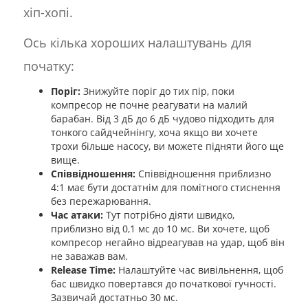
хіп-хопі.
Ось кілька хороших налаштувань для
початку:
Поріг:
Знижуйте поріг до тих пір, поки
компресор не почне реагувати на малий
барабан. Від 3 дБ до 6 дБ чудово підходить для
тонкого сайдчейнінгу, хоча якщо ви хочете
трохи більше насосу, ви можете підняти його ще
вище.
Співвідношення:
Співвідношення приблизно
4:1 має бути достатнім для помітного стиснення
без пережарювання.
Час атаки:
Тут потрібно діяти швидко,
приблизно від 0,1 мс до 10 мс. Ви хочете, щоб
компресор негайно відреагував на удар, щоб він
не заважав вам.
Release Time:
Налаштуйте час вивільнення, щоб
бас швидко повертався до початкової гучності.
Зазвичай достатньо 30 мс.