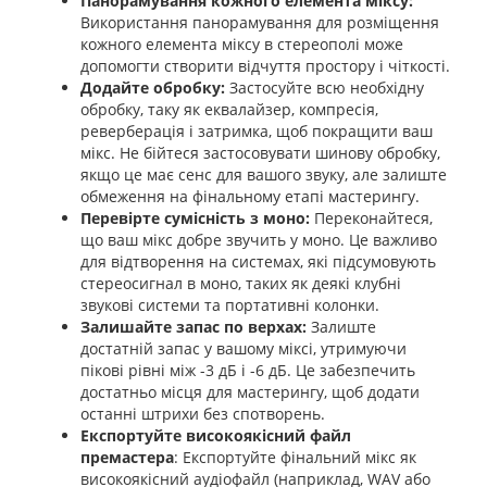
Панорамування кожного елемента міксу:
Використання панорамування для розміщення
кожного елемента міксу в стереополі може
допомогти створити відчуття простору і чіткості.
Додайте обробку:
Застосуйте всю необхідну
обробку, таку як еквалайзер, компресія,
реверберація і затримка, щоб покращити ваш
мікс. Не бійтеся застосовувати шинову обробку,
якщо це має сенс для вашого звуку, але залиште
обмеження на фінальному етапі мастерингу.
Перевірте сумісність з моно:
Переконайтеся,
що ваш мікс добре звучить у моно. Це важливо
для відтворення на системах, які підсумовують
стереосигнал в моно, таких як деякі клубні
звукові системи та портативні колонки.
Залишайте запас по верхах:
Залиште
достатній запас у вашому міксі, утримуючи
пікові рівні між -3 дБ і -6 дБ. Це забезпечить
достатньо місця для мастерингу, щоб додати
останні штрихи без спотворень.
Експортуйте високоякісний файл
премастера
: Експортуйте фінальний мікс як
високоякісний аудіофайл (наприклад, WAV або