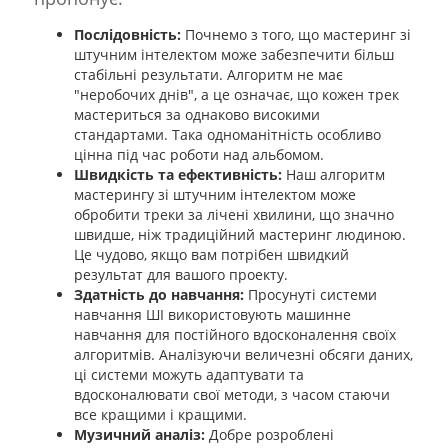
Послідовність:
Почнемо з того, що мастеринг зі
штучним інтелектом може забезпечити більш
стабільні результати. Алгоритм не має
"неробочих днів", а це означає, що кожен трек
мастериться за однаково високими
стандартами. Така одноманітність особливо
цінна під час роботи над альбомом.
Швидкість та ефективність:
Наш алгоритм
мастерингу зі штучним інтелектом може
обробити треки за лічені хвилини, що значно
швидше, ніж традиційний мастеринг людиною.
Це чудово, якщо вам потрібен швидкий
результат для вашого проекту.
Здатність до навчання:
Просунуті системи
навчання ШІ використовують машинне
навчання для постійного вдосконалення своїх
алгоритмів. Аналізуючи величезні обсяги даних,
ці системи можуть адаптувати та
вдосконалювати свої методи, з часом стаючи
все кращими і кращими.
Музичний аналіз:
Добре розроблені