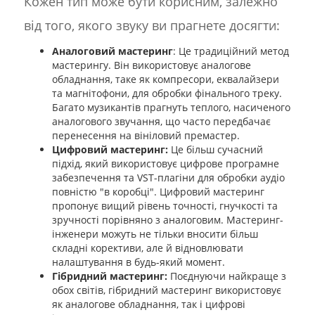
Кожен тип може бути корисним, залежно
від того, якого звуку ви прагнете досягти:
Аналоговий мастеринг
: Це традиційний метод
мастерингу. Він використовує аналогове
обладнання, таке як компресори, еквалайзери
та магнітофони, для обробки фінального треку.
Багато музикантів прагнуть теплого, насиченого
аналогового звучання, що часто передбачає
перенесення на вініловий премастер.
Цифровий мастеринг:
Це більш сучасний
підхід, який використовує цифрове програмне
забезпечення та VST-плагіни для обробки аудіо
повністю "в коробці". Цифровий мастеринг
пропонує вищий рівень точності, гнучкості та
зручності порівняно з аналоговим. Мастеринг-
інженери можуть не тільки вносити більш
складні корективи, але й відновлювати
налаштування в будь-який момент.
Гібридний мастеринг:
Поєднуючи найкраще з
обох світів, гібридний мастеринг використовує
як аналогове обладнання, так і цифрові