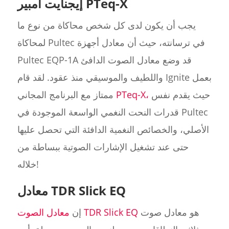
إيجنايت أمبير PTeq-X
يجب أن يكون لدى كل شخص محاكاة من نوع ما
لمحاكاة Pultec في ترسانته، حيث أن معادل أجهزة
Pultec EQP-1A قد وضع معادل الصوت الدافئ
واللطيف والموسيقي منذ عقود. لقد قام Ignite بعمل
حيث يقدم نفس
PTeq-X،
ممتاز مع البرنامج المجاني
قدرات النحت النغمي الواسعة الموجودة في Pultec
الأصلي، والخصائص النغمية الدافئة التي تحصل عليها
حتى عند تشغيل الإشارات الصوتية ببساطة من
خلاله!
معادل TDR Slick EQ
هو معادل صوت
معادل الصوت TDR Slick EQ
إن