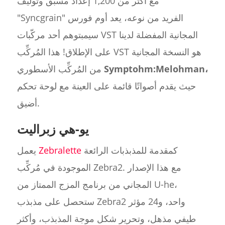
مع أكثر من 1,200 إعداد مسبق وتوليف
"Syncgrain" الفريد من نوعه، يعد أوم فورس
سيمبتوهم أحد مركّبات VST المجانية المفضلة لدينا
على الإطلاق! هذا المُركِّب VST هو النسخة المجانية
Symptohm:Melohman،
من المُركِّب الأسطوري
حيث يقدم أصواتًا قائمة على العينة مع لوحة تحكم
أضيق.
يو-هي زبراليت
كمقدمة للمذبذبات الرائعة
Zebralette
يعمل
الموجودة في مُركِّب Zebra2. مع هذا الإصدار
المجاني من برنامج المزج الممتاز من U-he،
ستحصل على مذبذب Zebra2 واحد، و24 مؤثر
طيفي مذهل، وتحرير شكل موجة المذبذب، وأكثر