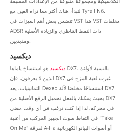
الكلاسيكية ومجموعة متنوعة من الإعدادات المسبقة
لتبدأ، هناك أكثر مما تراه العين مع Tyrell N6.
تتضمن بعض أهم الميزات في VST هذا VST مغلفات
ADSR ذات النمط التناظري والزيادة الأصلية
ومذبذبين.
ديكسيد
ديكسيد
هو استنساخ ياماها DX7. بالنسبة لأولئك
الذين لا يعرفون، فإن DX7 غيرت لعبة المزج في
الثمانينيات. يعد Dexed استنساخًا مخلصًا لآلة DX7
بحيث يمكنك بالفعل تحميل الرقع الأصلية من DX7
في محركه. لذا إذا كنت ترغب في أي وقت مضى
في التقاط صوت الجهير المركب من أغنية "Take
On Me" لفرقة A-Ha أو أصوات البيانو الكهربائية