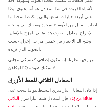
ثلاثي النطاقات مصمم لنحت الصوت بسهولة. أحد
الأشياء الفريدة في هذا المعادل هو أنه يحتوي أيضًا
على أربعة خيارات تشبع، والتي يمكنك استخدامها
لطلب القليل من الأوساخ بمجرد وصولك إلى مرحلة
الإخراج. معادل الصوت هذا مثالي للمزج والإتقان،
ويتيح لك الاختيار بين خمس مراحل إخراج حسب
الصوت الذي تريده.
من وجهة نظرنا، إنه مكون إضافي كلاسيكي مجاني
لمكافئ EQ لا يمكنك تفويته.
المعادل الثلاثي للقط الأزرق
إذا كان المعادل البارامتري البسيط هو ما تبحث عنه،
فإن المعادل شبه البارامتري
الثلاثي EQ من Blue
هو مكان رائع للبدء. ستحصل على فلتر منخفض
Cat