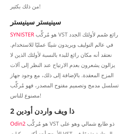
من ذلك بكثير!
سينيستر سينيستر
هو مُركِّب VST رائع صُمم لأولئك الجدد
SYNISTER
في عالم التوليف ويريدون شيئًا عمليًا للاستخدام.
نعتقد أنه مكان رائع للبدء بالنسبة لأولئك الذين لا
يزالون يشعرون بعدم الارتياح عند النظر إلى آلات
المزج المعقدة. بالإضافة إلى ذلك، مع وجود جهاز
تسلسل مدمج وتصميم مفتوح المصدر، فهو مُركِّب
مصنوع للناس!
ذا ويف واردن أودين 2
هو مُركِّب VST ذو طابع شمالي وهو على
Odin2
الأرجح أحد أكثر مركبات VST المجانية تقدمًا في