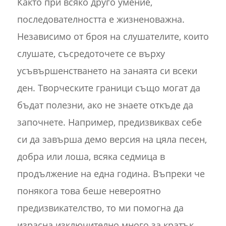
Както при всяко друго умение,
последователността е жизненоважна.
Независимо от броя на слушателите, които
слушате, съсредоточете се върху
усъвършенстването на занаята си всеки
ден. Творческите граници също могат да
бъдат полезни, ако не знаете откъде да
започнете. Например, предизвиквах себе
си да завърша демо версия на цяла песен,
добра или лоша, всяка седмица в
продължение на една година. Въпреки че
понякога това беше невероятно
предизвикателство, то ми помогна да
израсна изключително много за кратък