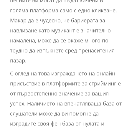
песните ви могат да бъдат качени в
голяма платформа само с едно кликване.
Макар да е чудесно, че бариерата за
навлизане като музикант е значително
намалена, може да се окаже много по-
трудно да изпъкнете сред пренаситения
пазар.
С оглед на това изграждането на онлайн
присъствие в платформите за стрийминг е
от първостепенно значение за вашия
успех. Наличието на впечатляваща база от
слушатели може да ви помогне да
изградите своя фен база от нулата и