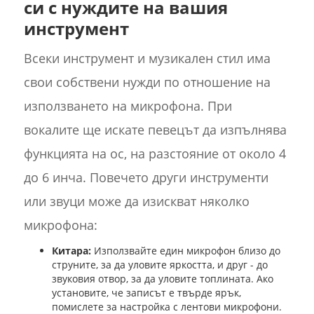
си с нуждите на вашия
инструмент
Всеки инструмент и музикален стил има
свои собствени нужди по отношение на
използването на микрофона. При
вокалите ще искате певецът да изпълнява
функцията на ос, на разстояние от около 4
до 6 инча. Повечето други инструменти
или звуци може да изискват няколко
микрофона:
Китара:
Използвайте един микрофон близо до
струните, за да уловите яркостта, и друг - до
звуковия отвор, за да уловите топлината. Ако
установите, че записът е твърде ярък,
помислете за настройка с лентови микрофони.