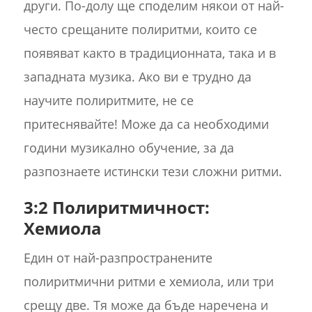
други. По-долу ще споделим някои от най-
често срещаните полиритми, които се
появяват както в традиционната, така и в
западната музика. Ако ви е трудно да
научите полиритмите, не се
притеснявайте! Може да са необходими
години музикално обучение, за да
разпознаете истински тези сложни ритми.
3:2 Полиритмичност:
Хемиола
Един от най-разпространените
полиритмични ритми е хемиола, или три
срещу две. Тя може да бъде наречена и