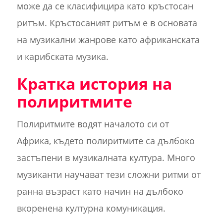
може да се класифицира като кръстосан
ритъм. Кръстосаният ритъм е в основата
на музикални жанрове като африканската
и карибската музика.
Кратка история на
полиритмите
Полиритмите водят началото си от
Африка, където полиритмите са дълбоко
застъпени в музикалната култура. Много
музиканти научават тези сложни ритми от
ранна възраст като начин на дълбоко
вкоренена културна комуникация.