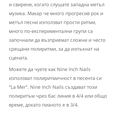
и свирене, когато слушате западна метъл
музика. Макар че много прогресив рок и
метъл песни използват прости ритми,
много по-експериментални групи са
започнали да възприемат сложни и често
срещани полиритми, за да изпъкнат на
сцената.
Можете да чуете как Nine Inch Nails
използват полиритмичност в песента си
"La Mer". Nine Inch Nails създават този
полиритъм чрез бас линия в 4/4 или общо
време, докато пианото е в 3/4.