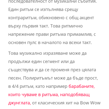
последователност от музикални събития.
Един ритъм се изпълнява срещу
контраритъм, обикновено с общ акцент
върху първия такт. Това ритмично
напрежение прави ритъма примамлив, с
основен пулс в началото на всеки такт.
Това музикално изразяване може да
продължи един сегмент или да
съществува и да се променя през цялата
песен. Полиритъмът може да бъде прост,
в 4/4 ритъм, като например
барабаните,
които чуваме в ритъма, наподобяващ
джунглата,
от класическия хит на Bow Wow