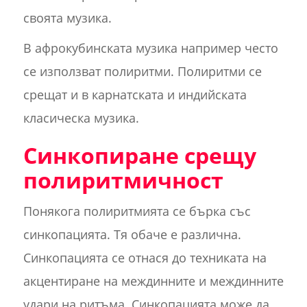
своята музика.
В афрокубинската музика например често
се използват полиритми. Полиритми се
срещат и в карнатската и индийската
класическа музика.
Синкопиране срещу
полиритмичност
Понякога полиритмията се бърка със
синкопацията. Тя обаче е различна.
Синкопацията се отнася до техниката на
акцентиране на междинните и междинните
удари на ритъма. Синкопацията може да