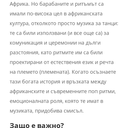
Африка. Но барабаните и ритъмът са
имали по-висока цел в африканската
култура, отколкото просто музика за танци:
те са били използвани (и все още са) за
комуникация и церемонии на дълги
разстояния, като ритмите им са били
проектирани от естествения език и речта
на племето (племената). Когато осъзнаете
тази богата история и връзката между
африканските и съвременните поп ритми,
емоционалната роля, която те имат в
музиката, придобива смисъл.
Защо е важно?