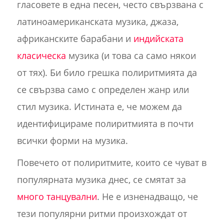
гласовете в една песен, често свързвана с
латиноамериканската музика, джаза,
африканските барабани и
индийската
класическа
музика (и това са само някои
от тях). Би било грешка полиритмията да
се свързва само с определен жанр или
стил музика. Истината е, че можем да
идентифицираме полиритмията в почти
всички форми на музика.
Повечето от полиритмите, които се чуват в
популярната музика днес, се смятат за
много танцувални
. Не е изненадващо, че
тези популярни ритми произхождат от