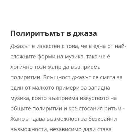
Полиритъмът в джаза
Джазът е известен с това, че е една от най-
сложните форми на музика, така че е
логично този жанр да възприема
полиритми. Всъщност джазът се смята за
един от малкото примери за западна
музика, която възприема изкуството на
общите полиритми и кръстосания ритъм -
Жанрът дава възможност за безкрайни
възможности, независимо дали става