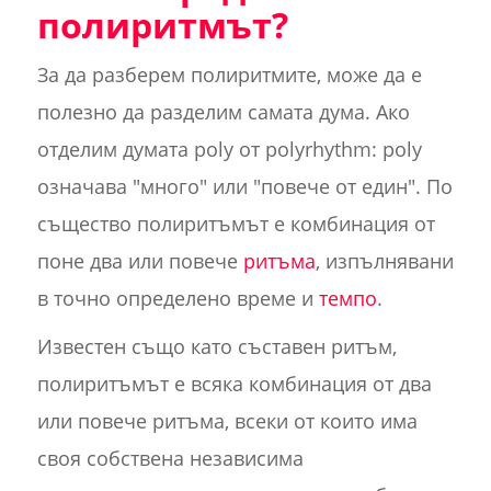
полиритмът?
За да разберем полиритмите, може да е
полезно да разделим самата дума. Ако
отделим думата poly от polyrhythm: poly
означава "много" или "повече от един". По
същество полиритъмът е комбинация от
поне два или повече
ритъма
, изпълнявани
в точно определено време и
темпо
.
Известен също като съставен ритъм,
полиритъмът е всяка комбинация от два
или повече ритъма, всеки от които има
своя собствена независима