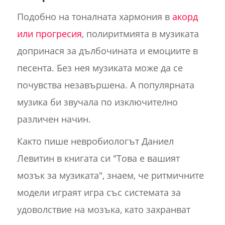
Подобно на тоналната хармония в
акорд
или прогресия
, полиритмията в музиката
допринася за дълбочината и емоциите в
песента. Без нея музиката може да се
почувства незавършена. А популярната
музика би звучала по изключително
различен начин.
Както пише невробиологът Даниел
Левитин в книгата си "Това е вашият
мозък за музиката", знаем, че ритмичните
модели играят игра със системата за
удоволствие на мозъка, като захранват