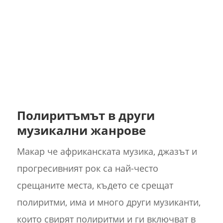
Полиритъмът в други
музикални жанрове
Макар че африканската музика, джазът и
прогресивният рок са най-често
срещаните места, където се срещат
полиритми, има и много други музиканти,
които свирят полиритми и ги включват в