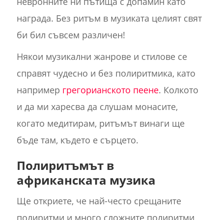
невронните ни пътища с допамин като
награда. Без ритъм в музиката целият свят
би бил съвсем различен!
Някои музикални жанрове и стилове се
справят чудесно и без полиритмика, като
например
грегорианското пеене
. Колкото
и да ми харесва да слушам монасите,
когато медитирам, ритъмът винаги ще
бъде там, където е сърцето.
Полиритъмът в
африканската музика
Ще откриете, че най-често срещаните
полиритми и много сложните полиритми