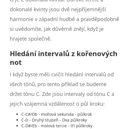
dokonalé kvinty jsou dvě nejpříjemnější
harmonie v západní hudbě a pravděpodobně
si uvědomíte, jak důvěrně znějí, když je
hrajete společně.
Hledání intervalů z kořenových
not
I když byste měli cvičit hledání intervalů od
všech
tónů, pro tento příklad se budeme
držet tónu C. Zde jsou intervaly od tónu C a
jejich vzájemná vzdálenost o půl kroku:
C-C#/Db - mollová sekunda - půlkrok
C-D - Druhý stupeň - Dva půlkroky
C-D#/Eb - molová tercie - tři půlkroky