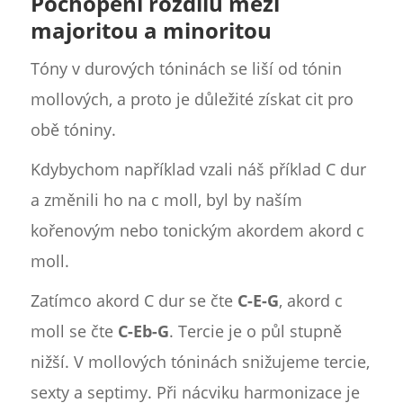
Pochopení rozdílu mezi
majoritou a minoritou
Tóny v durových tóninách se liší od tónin
mollových, a proto je důležité získat cit pro
obě tóniny.
Kdybychom například vzali náš příklad C dur
a změnili ho na c moll, byl by naším
kořenovým nebo tonickým akordem akord c
moll.
Zatímco akord C dur se čte
C-E-G
, akord c
moll se čte
C-Eb-G
. Tercie je o půl stupně
nižší. V mollových tóninách snižujeme tercie,
sexty a septimy. Při nácviku harmonizace je