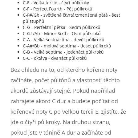
C-E - Velká tercie - čtyři půlkroky
C-F - Perfect Fourth - Pět půlkroků
C-F#/Gb - zvětšená čtvrtá/zmenšená pátá - šest
půlstupňů
C-G - Perfektní pětka - Sedm půlkroků
C-G#/Ab - Minor Sixth - Osm půlkroků
C-A - Velká šestnáctina - devět půlkroků
C-A#/Bb - molová septima - deset půlkroků
C-B - Velká septima - jedenáct půlkroků
C-C - oktáva - dvanáct půlkroků
Bez ohledu na to, od kterého kořene noty
začínáte, počet půltónů a vlastnosti těchto
akordů zůstávají stejné. Pokud například
zahrajete akord C dur a budete počítat od
kořenové noty C po velkou tercii E, zjistíte, že
jde o čtyři půlkroky. Na druhou stranu,
pokud jste v tónině A dur a začínáte od