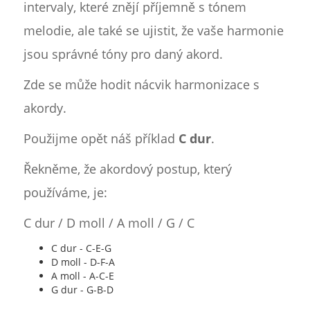
intervaly, které znějí příjemně s tónem
melodie, ale také se ujistit, že vaše harmonie
jsou správné tóny pro daný akord.
Zde se může hodit nácvik harmonizace s
akordy.
Použijme opět náš příklad
C dur
.
Řekněme, že akordový postup, který
používáme, je:
C dur / D moll / A moll / G / C
C dur - C-E-G
D moll - D-F-A
A moll - A-C-E
G dur - G-B-D