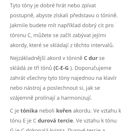
Tyto tóny je dobré hrát nebo zpívat
postupně, abyste získali představu o tónině.
Jakmile budete mít například dobrý cit pro
tóninu C, můžete se začít zabývat jejími
akordy, které se skládají z těchto intervalů.
Nejzákladnější akord v tónině
C dur
se
skládá ze tří tónů
(C-E-G
). Doporučujeme
zahrát všechny tyto tóny najednou na klavír
nebo nástroj a poslechnout si, jak se
vzájemně prolínají a harmonizují.
C je
tónika
neboli
kořen
akordu. Ve vztahu k
tónu E je C
durová tercie
. Ve vztahu k tónu
G je C dokonalá kvinta. Durové tercie a