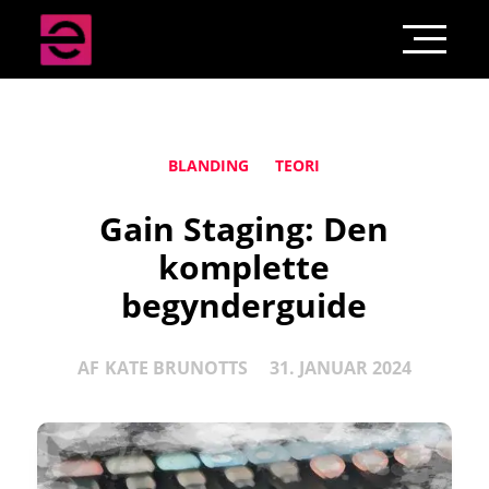
BLANDING
TEORI
Gain Staging: Den
komplette
begynderguide
AF
KATE BRUNOTTS
31. JANUAR 2024