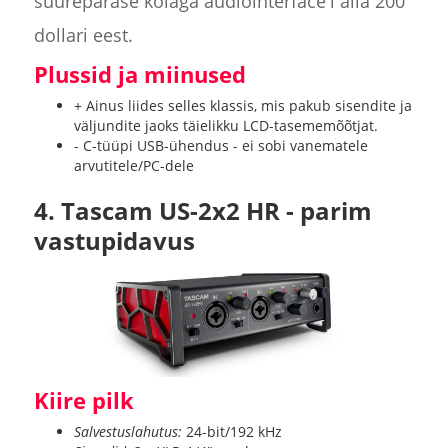
suurepärase kõlaga audiointerface'i alla 200
dollari eest.
Plussid ja miinused
+ Ainus liides selles klassis, mis pakub sisendite ja
väljundite jaoks täielikku LCD-tasememõõtjat.
- C-tüüpi USB-ühendus - ei sobi vanematele
arvutitele/PC-dele
4. Tascam US-2x2 HR - parim
vastupidavus
Kiire pilk
Salvestuslahutus:
24-bit/192 kHz