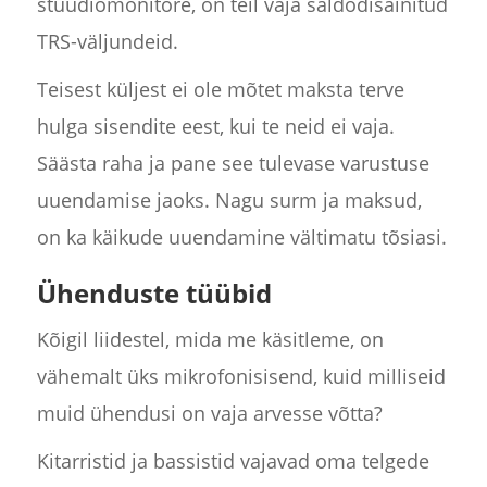
stuudiomonitore, on teil vaja saldodisainitud
TRS-väljundeid.
Teisest küljest ei ole mõtet maksta terve
hulga sisendite eest, kui te neid ei vaja.
Säästa raha ja pane see tulevase varustuse
uuendamise jaoks. Nagu surm ja maksud,
on ka käikude uuendamine vältimatu tõsiasi.
Ühenduste tüübid
Kõigil liidestel, mida me käsitleme, on
vähemalt üks mikrofonisisend, kuid milliseid
muid ühendusi on vaja arvesse võtta?
Kitarristid ja bassistid vajavad oma telgede