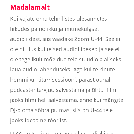
Madalamalt
Kui vajate oma tehnilistes ülesannetes
liikudes paindlikku ja mitmekülgset
audioliidest, siis vaadake Zoom U-44. See ei
ole nii ilus kui teised audioliidesed ja see ei
ole tegelikult mõeldud teie stuudio alaliseks
laua-audio lahenduseks. Aga kui te kipute
hommikul kitarrisessiooni, pärastlõunal
podcast-intervjuu salvestama ja õhtul filmi
jaoks filmi heli salvestama, enne kui mängite
DJ-d oma sõbra pulmas, siis on U-44 teie
jaoks ideaalne tööriist.
U-44 on tõeline plug-and-play audioliides,