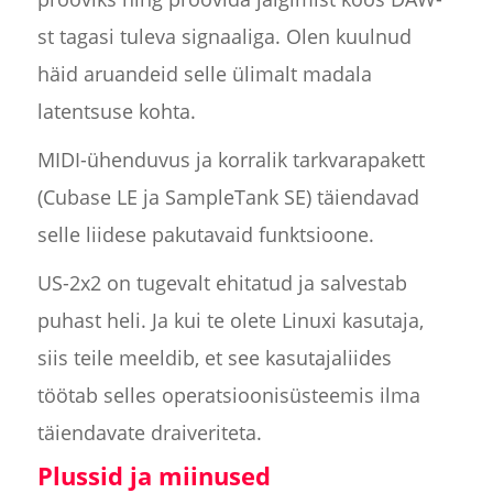
st tagasi tuleva signaaliga. Olen kuulnud
häid aruandeid selle ülimalt madala
latentsuse kohta.
MIDI-ühenduvus ja korralik tarkvarapakett
(Cubase LE ja SampleTank SE) täiendavad
selle liidese pakutavaid funktsioone.
US-2x2 on tugevalt ehitatud ja salvestab
puhast heli. Ja kui te olete Linuxi kasutaja,
siis teile meeldib, et see kasutajaliides
töötab selles operatsioonisüsteemis ilma
täiendavate draiveriteta.
Plussid ja miinused