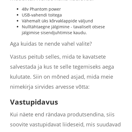
48v Phantom power
USB-vahendi toitega
Vähemalt üks kõrvaklappide väljund
Nulltähtaegne jälgimine - tavaliselt otsese
jälgimise sisendjuhtimise kaudu.
Aga kuidas te nende vahel valite?
Vastus peitub selles, mida te kavatsete
salvestada ja kus te selle tegemiseks aega
kulutate. Siin on mõned asjad, mida meie
nimekirja sirvides arvesse võtta:
Vastupidavus
Kui näete end rändava produtsendina, siis
soovite vastupidavat liideseid, mis suudavad