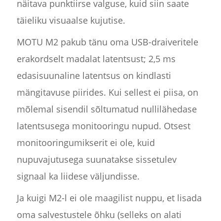
näitava punktiirse valguse, kuid siin saate
täieliku visuaalse kujutise.
MOTU M2 pakub tänu oma USB-draiveritele
erakordselt madalat latentsust; 2,5 ms
edasisuunaline latentsus on kindlasti
mängitavuse piirides. Kui sellest ei piisa, on
mõlemal sisendil sõltumatud nullilähedase
latentsusega monitooringu nupud. Otsest
monitooringumikserit ei ole, kuid
nupuvajutusega suunatakse sissetulev
signaal ka liidese väljundisse.
Ja kuigi M2-l ei ole maagilist nuppu, et lisada
oma salvestustele õhku (selleks on alati