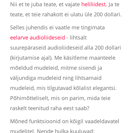
Nii et te juba teate, et vajate
heliliidest.
Ja te
teate, et teie rahakott ei ulatu üle 200 dollari.
Selles juhendis ei vaatle me tingimata
eelarve audioliideseid
- lihtsalt
suurepäraseid audioliideseid alla 200 dollari
(kirjutamise ajal). Me käsitleme maanteele
mõeldud mudeleid, mitme sisendi ja
väljundiga mudeleid ning lihtsamaid
mudeleid, mis tilgutavad kõlalist elegantsi.
Põhimõtteliselt, mis on parim, mida teie
raskelt teenitud raha eest saab?
Mõned funktsioonid on kõigil vaadeldavatel
mudelitel. Nende hulka kuuluvad: