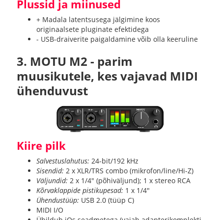
Plussid ja miinused
+ Madala latentsusega jälgimine koos
originaalsete pluginate efektidega
- USB-draiverite paigaldamine võib olla keeruline
3. MOTU M2 - parim
muusikutele, kes vajavad MIDI
ühenduvust
Kiire pilk
Salvestuslahutus:
24-bit/192 kHz
Sisendid:
2 x XLR/TRS combo (mikrofon/line/Hi-Z)
Väljundid:
2 x 1/4" (põhiväljund); 1 x stereo RCA
Kõrvaklappide pistikupesad:
1 x 1/4"
Ühendustüüp:
USB 2.0 (tüüp C)
MIDI I/O
Ühildub iOs seadmetega (vajab adapterikomplekti