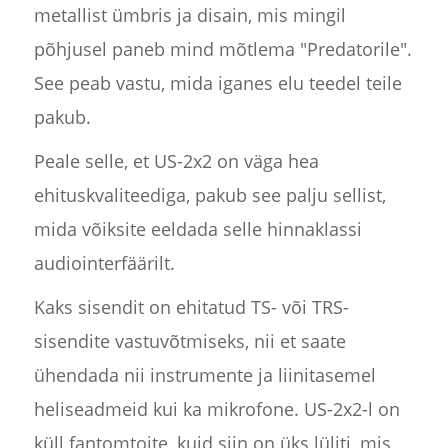
metallist ümbris ja disain, mis mingil
põhjusel paneb mind mõtlema "Predatorile".
See peab vastu, mida iganes elu teedel teile
pakub.
Peale selle, et US-2x2 on väga hea
ehituskvaliteediga, pakub see palju sellist,
mida võiksite eeldada selle hinnaklassi
audiointerfäärilt.
Kaks sisendit on ehitatud TS- või TRS-
sisendite vastuvõtmiseks, nii et saate
ühendada nii instrumente ja liinitasemel
heliseadmeid kui ka mikrofone. US-2x2-l on
küll fantomtoite, kuid siin on üks lüliti, mis