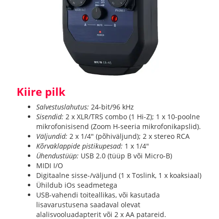
Kiire pilk
Salvestuslahutus:
24-bit/96 kHz
Sisendid:
2 x XLR/TRS combo (1 Hi-Z); 1 x 10-poolne
mikrofonisisend (Zoom H-seeria mikrofonikapslid).
Väljundid:
2 x 1/4" (põhiväljund); 2 x stereo RCA
Kõrvaklappide pistikupesad:
1 x 1/4"
Ühendustüüp:
USB 2.0 (tüüp B või Micro-B)
MIDI I/O
Digitaalne sisse-/väljund (1 x Toslink, 1 x koaksiaal)
Ühildub iOs seadmetega
USB-vahendi toiteallikas, või kasutada
lisavarustusena saadaval olevat
alalisvooluadapterit või 2 x AA patareid.