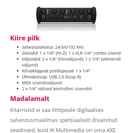
Kiire pilk
Salvestuslahutus:
24-bit/192 kHz
Sisendid:
1 x 1/4" (Hi-Z); 1 x XLR-1/4" combo sisend
Väljundid:
2 x 1/4" (liiniväljund); 1 x 1/4" (võimendi
väljund)
Kõrvaklappide pistikupesad:
1 x 1/4"
Ühendustüüp:
USB 2.0 (tüüp B)
MIDI sisend/väljund
2 x 1/4" välised kontrolleri sisendid
Madalamalt
Kitarristid ei saa tihtipeale digitaalses
salvestusmaailmas spetsiaalselt disainitud
seadmeid, kuid IK Multimedia on oma AXE