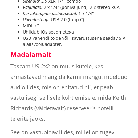
Sisendid:
2 x XLR-1/4" combo
Väljundid:
2 x 1/4" (põhiväljund); 2 x stereo RCA
Kõrvaklappide pistikupesad:
1 x 1/4"
Ühendustüüp:
USB 2.0 (tüüp C)
MIDI I/O
Ühildub iOs seadmetega
USB-vahendi toide või lisavarustusena saadav 5 V
alalisvooluadapter.
Madalamalt
Tascam US-2x2 on muusikutele, kes
armastavad mängida karmi mängu, mõeldud
audioliides, mis on ehitatud nii, et peab
vastu isegi sellisele kohtlemisele, mida Keith
Richards (väidetavalt) reserveeris hotelli
telerite jaoks.
See on vastupidav liides, millel on tugev