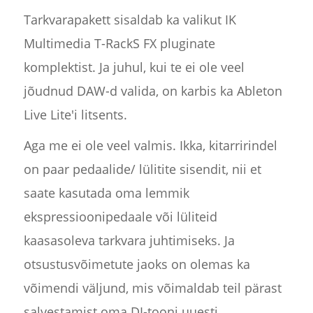
Tarkvarapakett sisaldab ka valikut IK
Multimedia T-RackS FX pluginate
komplektist. Ja juhul, kui te ei ole veel
jõudnud DAW-d valida, on karbis ka Ableton
Live Lite'i litsents.
Aga me ei ole veel valmis. Ikka, kitarririndel
on paar pedaalide/ lülitite sisendit, nii et
saate kasutada oma lemmik
ekspressioonipedaale või lüliteid
kaasasoleva tarkvara juhtimiseks. Ja
otsustusvõimetute jaoks on olemas ka
võimendi väljund, mis võimaldab teil pärast
salvestamist oma DI-tooni uuesti