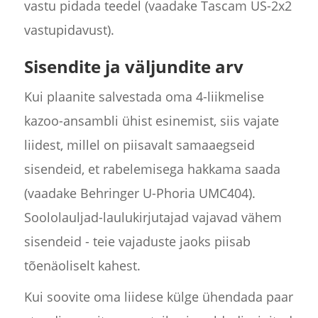
vastu pidada teedel (vaadake Tascam US-2x2
vastupidavust).
Sisendite ja väljundite arv
Kui plaanite salvestada oma 4-liikmelise
kazoo-ansambli ühist esinemist, siis vajate
liidest, millel on piisavalt samaaegseid
sisendeid, et rabelemisega hakkama saada
(vaadake Behringer U-Phoria UMC404).
Soololauljad-laulukirjutajad vajavad vähem
sisendeid - teie vajaduste jaoks piisab
tõenäoliselt kahest.
Kui soovite oma liidese külge ühendada paar