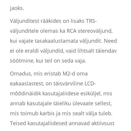
jaoks.
Väljunditest rääkides on lisaks TRS-
väljunditele olemas ka RCA stereoväljund,
kui vajate tasakaalustamata väljundit. Need
ei ole eraldi väljundid, vaid lihtsalt täiendav
söötmine, kui teil on seda vaja.
Omadus, mis eristab M2-d oma
eakaaslastest, on täisvärviline LCD-
mõõdinäidik kasutajaliidese esiküljel, mis
annab kasutajale täieliku ülevaate sellest,
mis toimub karbis ja mis sealt välja tuleb.
Teised kasutajaliidesed annavad aktiivsust