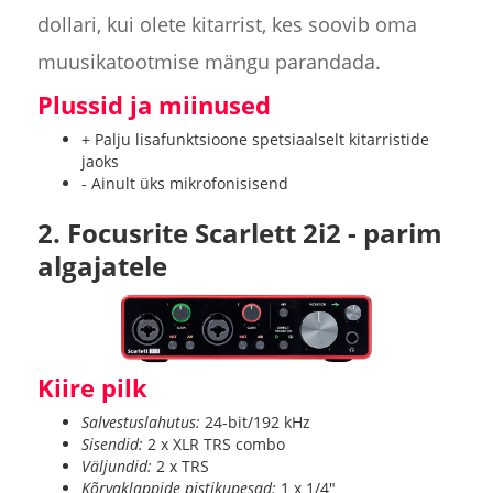
dollari, kui olete kitarrist, kes soovib oma
muusikatootmise mängu parandada.
Plussid ja miinused
+ Palju lisafunktsioone spetsiaalselt kitarristide
jaoks
- Ainult üks mikrofonisisend
2. Focusrite Scarlett 2i2 - parim
algajatele
Kiire pilk
Salvestuslahutus:
24-bit/192 kHz
Sisendid:
2 x XLR TRS combo
Väljundid:
2 x TRS
Kõrvaklappide pistikupesad:
1 x 1/4"