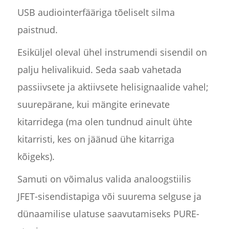
USB audiointerfääriga tõeliselt silma
paistnud.
Esiküljel oleval ühel instrumendi sisendil on
palju helivalikuid. Seda saab vahetada
passiivsete ja aktiivsete helisignaalide vahel;
suurepärane, kui mängite erinevate
kitarridega (ma olen tundnud ainult ühte
kitarristi, kes on jäänud ühe kitarriga
kõigeks).
Samuti on võimalus valida analoogstiilis
JFET-sisendistapiga või suurema selguse ja
dünaamilise ulatuse saavutamiseks PURE-