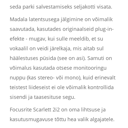
seda parki salvestamiseks seljakotti visata.
Madala latentsusega jälgimine on võimalik
saavutada, kasutades originaalseid plug-in-
efekte - mugav, kui sulle meeldib, et su
vokaalil on veidi järelkaja, mis aitab sul
häälestuses püsida (see on asi). Samuti on
võimalus kasutada otsese monitooringu
nuppu (kas stereo- või mono), kuid erinevalt
teistest liideseist ei ole võimalik kontrollida
sisendi ja taasesituse segu.
Focusrite Scarlett 2i2 on oma lihtsuse ja
kasutusmugavuse tõttu hea valik algajatele.