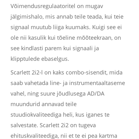
Võimendusregulaatoritel on mugav
jälgimishalo, mis annab teile teada, kui teie
signaal muutub liiga kuumaks. Kuigi see ei
ole nii kasulik kui tõeline mõõteekraan, on
see kindlasti parem kui signaali ja
klipptulede ebaselgus.
Scarlett 2i2-l on kaks combo-sisendit, mida
saab vahetada line- ja instrumentaaltaseme
vahel, ning suure jõudlusega AD/DA
muundurid annavad teile
stuudiokvaliteediga heli, kus iganes te
salvestate. Scarlett 2i2 on tugeva
ehituskvaliteediga, nii et te ei pea kartma