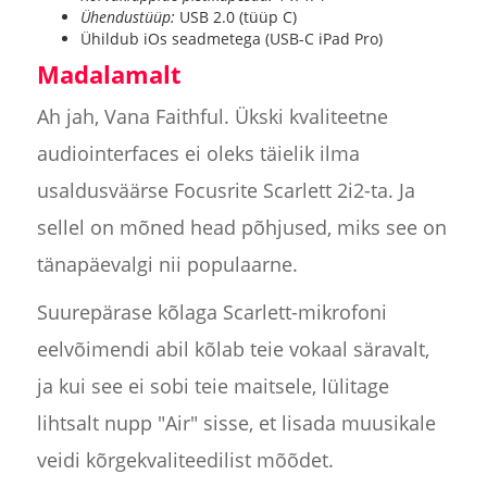
Ühendustüüp:
USB 2.0 (tüüp C)
Ühildub iOs seadmetega (USB-C iPad Pro)
Madalamalt
Ah jah, Vana Faithful. Ükski kvaliteetne
audiointerfaces ei oleks täielik ilma
usaldusväärse Focusrite Scarlett 2i2-ta. Ja
sellel on mõned head põhjused, miks see on
tänapäevalgi nii populaarne.
Suurepärase kõlaga Scarlett-mikrofoni
eelvõimendi abil kõlab teie vokaal säravalt,
ja kui see ei sobi teie maitsele, lülitage
lihtsalt nupp "Air" sisse, et lisada muusikale
veidi kõrgekvaliteedilist mõõdet.