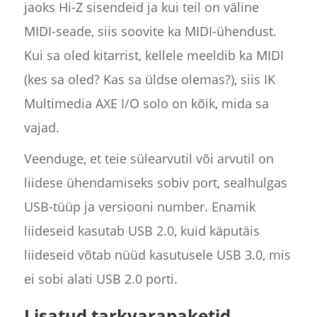
jaoks Hi-Z sisendeid ja kui teil on väline
MIDI-seade, siis soovite ka MIDI-ühendust.
Kui sa oled kitarrist, kellele meeldib ka MIDI
(kes sa oled? Kas sa üldse olemas?), siis IK
Multimedia AXE I/O solo on kõik, mida sa
vajad.
Veenduge, et teie sülearvutil või arvutil on
liidese ühendamiseks sobiv port, sealhulgas
USB-tüüp ja versiooni number. Enamik
liideseid kasutab USB 2.0, kuid käputäis
liideseid võtab nüüd kasutusele USB 3.0, mis
ei sobi alati USB 2.0 porti.
Lisatud tarkvarapaketid