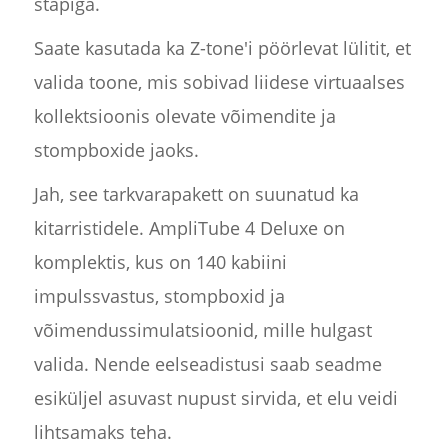
stapiga.
Saate kasutada ka Z-tone'i pöörlevat lülitit, et
valida toone, mis sobivad liidese virtuaalses
kollektsioonis olevate võimendite ja
stompboxide jaoks.
Jah, see tarkvarapakett on suunatud ka
kitarristidele. AmpliTube 4 Deluxe on
komplektis, kus on 140 kabiini
impulssvastus, stompboxid ja
võimendussimulatsioonid, mille hulgast
valida. Nende eelseadistusi saab seadme
esiküljel asuvast nupust sirvida, et elu veidi
lihtsamaks teha.