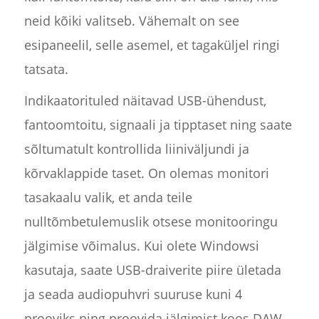
neid kõiki valitseb. Vähemalt on see
esipaneelil, selle asemel, et tagaküljel ringi
tatsata.
Indikaatorituled näitavad USB-ühendust,
fantoomtoitu, signaali ja tipptaset ning saate
sõltumatult kontrollida liiniväljundi ja
kõrvaklappide taset. On olemas monitori
tasakaalu valik, et anda teile
nulltõmbetulemuslik otsese monitooringu
jälgimise võimalus. Kui olete Windowsi
kasutaja, saate USB-draiverite piire ületada
ja seada audiopuhvri suuruse kuni 4
prooviks ning proovida jälgimist koos DAW-