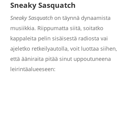
Sneaky Sasquatch
Sneaky Sasquatch
on täynnä dynaamista
musiikkia. Riippumatta siitä, soitatko
kappaleita pelin sisäisestä radiosta vai
ajeletko retkeilyautolla, voit luottaa siihen,
että ääniraita pitää sinut uppoutuneena
leirintäalueeseen: