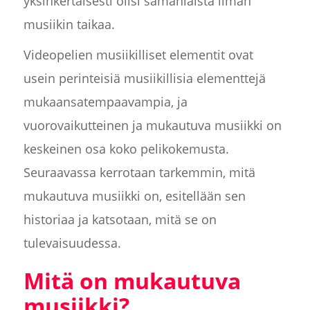
yksinkertaisesti olisi samanlaista ilman
musiikin taikaa.
Videopelien musiikilliset elementit ovat
usein perinteisiä musiikillisia elementtejä
mukaansatempaavampia, ja
vuorovaikutteinen ja mukautuva musiikki on
keskeinen osa koko pelikokemusta.
Seuraavassa kerrotaan tarkemmin, mitä
mukautuva musiikki on, esitellään sen
historiaa ja katsotaan, mitä se on
tulevaisuudessa.
Mitä on mukautuva
musiikki?