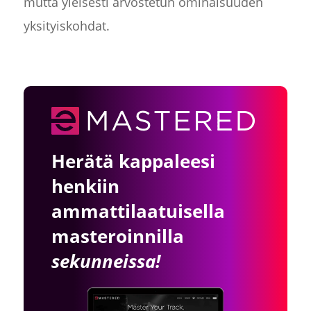
mutta yleisesti arvostetun ominaisuuden
yksityiskohdat.
Herätä kappaleesi
henkiin
ammattilaatuisella
masteroinnilla
sekunneissa!