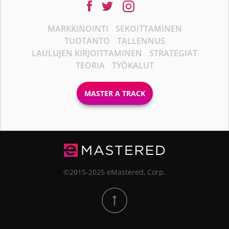
MARKKINOINTI
SEKOITTAMINEN
TUOTANTO
TALLENNUS
LAULUJEN KIRJOITTAMINEN
STRATEGIAT
TEORIA
TYÖKALUT
MASTER A TRACK
©2015-2025 eMastered, Corp.