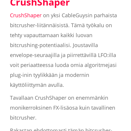
CrushShaper
CrushShaper
on yksi CableGuysin parhaista
bitcrusher-liitännäisistä. Tämä työkalu on
tehty vapauttamaan kaikki luovan
bitcrushing-potentiaalisi. Joustavilla
envelope-seuraajilla ja piirrettävillä LFO:illa
voit periaatteessa luoda omia algoritmejasi
plug-inin tyylikkään ja modernin
käyttöliittymän avulla.
Tavallaan CrushShaper on enemmänkin
monikerroksinen FX-lisäosa kuin tavallinen
bitcrusher.
Rakastan ehdottomasti tämän bitcrusher-