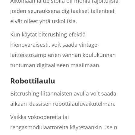
Aikoinaan laitteistolla oli monia rajoituksia,
joiden seurauksena digitaaliset tallenteet
eivät olleet yhtä uskollisia.
Kun käytät bitcrushing-efektiä
hienovaraisesti, voit saada vintage-
laitteistosamplerien vanhan koulukunnan
tuntuman digitaaliseen maailmaan.
Robottilaulu
Bitcrushing-liitännäisten avulla voit saada
aikaan klassisen robottilauluvaikutelman.
Vaikka vokoodereita tai
rengasmodulaattoreita käytetäänkin usein