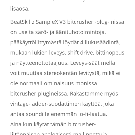
lisäosa.
BeatSkillz SampleX V3 bitcrusher -plug-inissa
on useita särö- ja äänituhotoimintoja.
pääkäyttöliittymästä löydät 4 liukusäädintä,
mukaan lukien leveys, shift drive, bittinopeus
ja näytteenottotaajuus. Leveys-säätimellä
voit muuttaa stereokentän levitystä, mikä ei
ole normaali ominaisuus monissa
bitcrusher-plugineissa. Rakastamme myös
vintage-ladder-suodattimen käyttöä, joka
antaa soundille enemmän lo-fi-laatua.
Aina kun käytät tämän bitcrusher-
liitännäisen analogisesti mallinnettuja