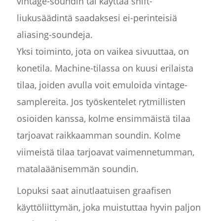
vintage-soundin tai käyttää shift-
liukusäädintä saadaksesi ei-perinteisiä
aliasing-soundeja.
Yksi toiminto, jota on vaikea sivuuttaa, on
konetila. Machine-tilassa on kuusi erilaista
tilaa, joiden avulla voit emuloida vintage-
samplereita. Jos työskentelet rytmillisten
osioiden kanssa, kolme ensimmäistä tilaa
tarjoavat raikkaamman soundin. Kolme
viimeistä tilaa tarjoavat vaimennetumman,
matalaäänisemmän soundin.
Lopuksi saat ainutlaatuisen graafisen
käyttöliittymän, joka muistuttaa hyvin paljon