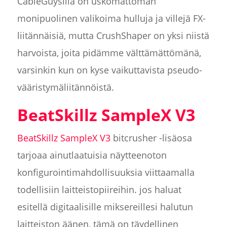
CableGuysilla on uskomattoman
monipuolinen valikoima hulluja ja villejä FX-
liitännäisiä, mutta CrushShaper on yksi niistä
harvoista, joita pidämme välttämättömänä,
varsinkin kun on kyse vaikuttavista pseudo-
vääristymäliitännöistä.
BeatSkillz SampleX V3
BeatSkillz SampleX V3
bitcrusher -lisäosa
tarjoaa ainutlaatuisia näytteenoton
konfigurointimahdollisuuksia viittaamalla
todellisiin laitteistopiireihin. jos haluat
esitellä digitaalisille miksereillesi halutun
laitteiston äänen, tämä on täydellinen