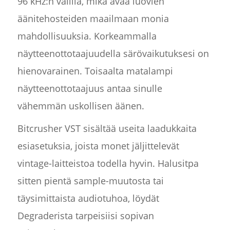
96 kHz:n välillä, mikä avaa luovien
äänitehosteiden maailmaan monia
mahdollisuuksia. Korkeammalla
näytteenottotaajuudella särövaikutuksesi on
hienovarainen. Toisaalta matalampi
näytteenottotaajuus antaa sinulle
vähemmän uskollisen äänen.
Bitcrusher VST sisältää useita laadukkaita
esiasetuksia, joista monet jäljittelevät
vintage-laitteistoa todella hyvin. Halusitpa
sitten pientä sample-muutosta tai
täysimittaista audiotuhoa, löydät
Degraderista tarpeisiisi sopivan