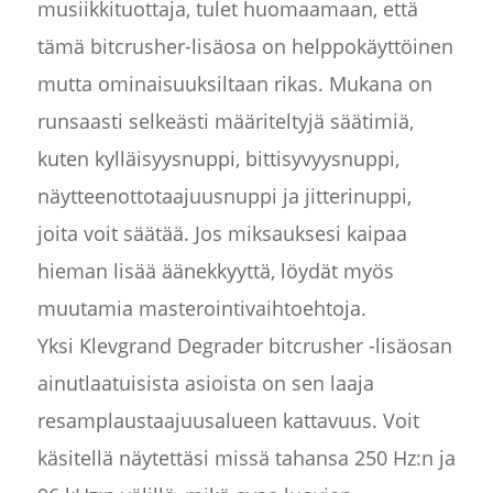
musiikkituottaja, tulet huomaamaan, että
tämä bitcrusher-lisäosa on helppokäyttöinen
mutta ominaisuuksiltaan rikas. Mukana on
runsaasti selkeästi määriteltyjä säätimiä,
kuten kylläisyysnuppi, bittisyvyysnuppi,
näytteenottotaajuusnuppi ja jitterinuppi,
joita voit säätää. Jos miksauksesi kaipaa
hieman lisää äänekkyyttä, löydät myös
muutamia masterointivaihtoehtoja.
Yksi Klevgrand Degrader bitcrusher -lisäosan
ainutlaatuisista asioista on sen laaja
resamplaustaajuusalueen kattavuus. Voit
käsitellä näytettäsi missä tahansa 250 Hz:n ja