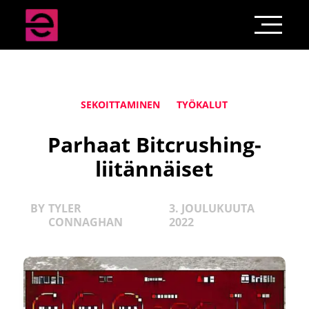
SEKOITTAMINEN
TYÖKALUT
Parhaat Bitcrushing-
liitännäiset
BY
TYLER
3. JOULUKUUTA
CONNAGHAN
2022