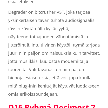
esiasetuksen.
Degrader on bitcrusher VST, joka tarjoaa
yksinkertaisen tavan tuhota audiosignaalisi
täysin käyttämällä kylläisyyttä,
näytteenottotaajuuden vähentämistä ja
jitteröintiä. Intuitiivinen käyttöliittymä tarjoaa
juuri niin paljon ominaisuuksia kuin tarvitset,
jotta musiikkisi kuulostaa modernilta ja
tuoreelta. Valittavanasi on niin paljon
hienoja esiasetuksia, että voit jopa kuulla,
mitä plug-inin kehittäjät käyttivät luodakseen
omia erikoissoundejaan.
D16 Ryhmä Decimort 2