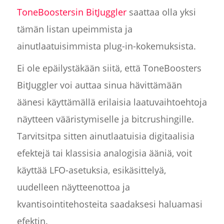
ToneBoostersin BitJuggler
saattaa olla yksi
tämän listan upeimmista ja
ainutlaatuisimmista plug-in-kokemuksista.
Ei ole epäilystäkään siitä, että ToneBoosters
BitJuggler voi auttaa sinua hävittämään
äänesi käyttämällä erilaisia laatuvaihtoehtoja
näytteen vääristymiselle ja bitcrushingille.
Tarvitsitpa sitten ainutlaatuisia digitaalisia
efektejä tai klassisia analogisia ääniä, voit
käyttää LFO-asetuksia, esikäsittelyä,
uudelleen näytteenottoa ja
kvantisointitehosteita saadaksesi haluamasi
efektin.