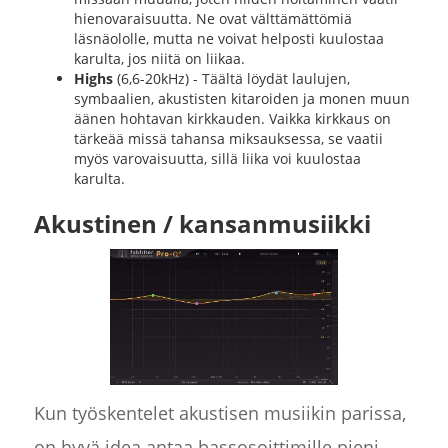
hienovaraisuutta. Ne ovat välttämättömiä
läsnäololle, mutta ne voivat helposti kuulostaa
karulta, jos niitä on liikaa.
Highs
(6,6-20kHz) - Täältä löydät laulujen,
symbaalien, akustisten kitaroiden ja monen muun
äänen hohtavan kirkkauden. Vaikka kirkkaus on
tärkeää missä tahansa miksauksessa, se vaatii
myös varovaisuutta, sillä liika voi kuulostaa
karulta.
Akustinen / kansanmusiikki
Kun työskentelet akustisen musiikin parissa,
on hyvä idea antaa bassosoittimille pieni