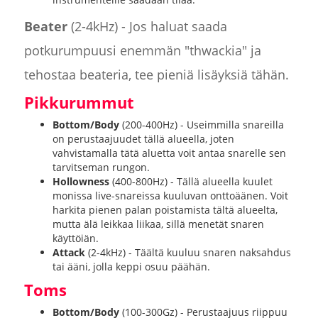
Beater
(2-4kHz) - Jos haluat saada
potkurumpuusi enemmän "thwackia" ja
tehostaa beateria, tee pieniä lisäyksiä tähän.
Pikkurummut
Bottom/Body
(200-400Hz) - Useimmilla snareilla
on perustaajuudet tällä alueella, joten
vahvistamalla tätä aluetta voit antaa snarelle sen
tarvitseman rungon.
Hollowness
(400-800Hz) - Tällä alueella kuulet
monissa live-snareissa kuuluvan onttoäänen. Voit
harkita pienen palan poistamista tältä alueelta,
mutta älä leikkaa liikaa, sillä menetät snaren
käyttöiän.
Attack
(2-4kHz) - Täältä kuuluu snaren naksahdus
tai ääni, jolla keppi osuu päähän.
Toms
Bottom/Body
(100-300Gz) - Perustaajuus riippuu