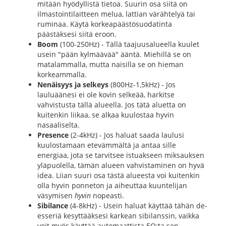
mitään hyödyllistä tietoa. Suurin osa siitä on
ilmastointilaitteen melua, lattian värähtelyä tai
ruminaa. Käytä korkeapäästösuodatinta
päästäksesi siitä eroon.
Boom
(100-250Hz) - Tällä taajuusalueella kuulet
usein "pään kylmäävää" ääntä. Miehillä se on
matalammalla, mutta naisilla se on hieman
korkeammalla.
Nenäisyys ja selkeys
(800Hz-1,5kHz) - Jos
lauluäänesi ei ole kovin selkeää, harkitse
vahvistusta tällä alueella. Jos tätä aluetta on
kuitenkin liikaa, se alkaa kuulostaa hyvin
nasaaliselta.
Presence
(2-4kHz) - Jos haluat saada laulusi
kuulostamaan etevämmältä ja antaa sille
energiaa, jota se tarvitsee istuakseen miksauksen
yläpuolella, tämän alueen vahvistaminen on hyvä
idea. Liian suuri osa tästä alueesta voi kuitenkin
olla hyvin ponneton ja aiheuttaa kuuntelijan
väsymisen
hyvin
nopeasti.
Sibilance
(4-8kHz) - Usein haluat käyttää tähän de-
esseriä kesyttääksesi karkean sibilanssin, vaikka
voit myös käyttää automaattista EQ:ta sen