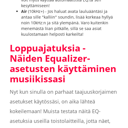
kesyttämiseen!
Air
(10kHz+) - Jos haluat avata lauluääntäsi ja
antaa sille "kalliin" soundin, lisää korkeaa hyllyä
noin 10kHz:n ja sitä ylempänä. Varo kuitenkin
menemästä liian pitkälle, sillä se saa asiat
kuulostamaan helposti karkeilta!
Loppuajatuksia -
Näiden Equalizer-
asetusten käyttäminen
musiikissasi
Nyt kun sinulla on parhaat taajuuskorjaimen
asetukset käytössäsi, on aika lähteä
kokeilemaan! Muista testata näitä EQ-
asetuksia useilla toistolaitteilla, jotta näet,