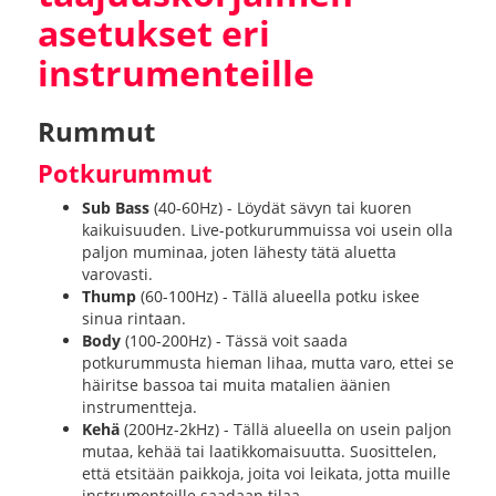
asetukset eri
instrumenteille
Rummut
Potkurummut
Sub Bass
(40-60Hz) - Löydät sävyn tai kuoren
kaikuisuuden. Live-potkurummuissa voi usein olla
paljon muminaa, joten lähesty tätä aluetta
varovasti.
Thump
(60-100Hz) - Tällä alueella potku iskee
sinua rintaan.
Body
(100-200Hz) - Tässä voit saada
potkurummusta hieman lihaa, mutta varo, ettei se
häiritse bassoa tai muita matalien äänien
instrumentteja.
Kehä
(200Hz-2kHz) - Tällä alueella on usein paljon
mutaa, kehää tai laatikkomaisuutta. Suosittelen,
että etsitään paikkoja, joita voi leikata, jotta muille
instrumenteille saadaan tilaa.