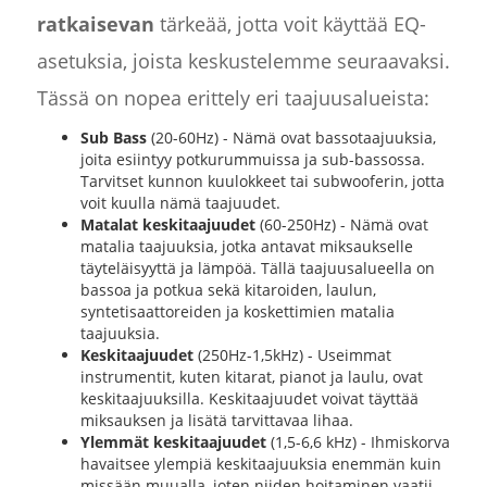
ratkaisevan
tärkeää, jotta voit käyttää EQ-
asetuksia, joista keskustelemme seuraavaksi.
Tässä on nopea erittely eri taajuusalueista:
Sub Bass
(20-60Hz) - Nämä ovat bassotaajuuksia,
joita esiintyy potkurummuissa ja sub-bassossa.
Tarvitset kunnon kuulokkeet tai subwooferin, jotta
voit kuulla nämä taajuudet.
Matalat keskitaajuudet
(60-250Hz) - Nämä ovat
matalia taajuuksia, jotka antavat miksaukselle
täyteläisyyttä ja lämpöä. Tällä taajuusalueella on
bassoa ja potkua sekä kitaroiden, laulun,
syntetisaattoreiden ja koskettimien matalia
taajuuksia.
Keskitaajuudet
(250Hz-1,5kHz) - Useimmat
instrumentit, kuten kitarat, pianot ja laulu, ovat
keskitaajuuksilla. Keskitaajuudet voivat täyttää
miksauksen ja lisätä tarvittavaa lihaa.
Ylemmät keskitaajuudet
(1,5-6,6 kHz) - Ihmiskorva
havaitsee ylempiä keskitaajuuksia enemmän kuin
missään muualla, joten niiden hoitaminen vaatii