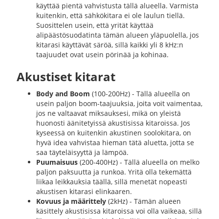
käyttää pientä vahvistusta tällä alueella. Varmista
kuitenkin, että sähkökitara ei ole laulun tiellä.
Suosittelen usein, että yrität käyttää
alipäästösuodatinta tämän alueen yläpuolella, jos
kitarasi käyttävät säröä, sillä kaikki yli 8 kHz:n
taajuudet ovat usein pörinää ja kohinaa.
Akustiset kitarat
Body and Boom
(100-200Hz) - Tällä alueella on
usein paljon boom-taajuuksia, joita voit vaimentaa,
jos ne valtaavat miksauksesi, mikä on yleistä
huonosti äänitetyissä akustisissa kitaroissa. Jos
kyseessä on kuitenkin akustinen soolokitara, on
hyvä idea vahvistaa hieman tätä aluetta, jotta se
saa täyteläisyyttä ja lämpöä.
Puumaisuus
(200-400Hz) - Tällä alueella on melko
paljon paksuutta ja runkoa. Yritä olla tekemättä
liikaa leikkauksia täällä, sillä menetät nopeasti
akustisen kitarasi elinkaaren.
Kovuus ja määrittely
(2kHz) - Tämän alueen
käsittely akustisissa kitaroissa voi olla vaikeaa, sillä