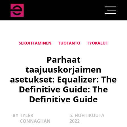
SEKOITTAMINEN
TUOTANTO
TYÖKALUT
Parhaat
taajuuskorjaimen
asetukset: Equalizer: The
Definitive Guide: The
Definitive Guide
BY
TYLER
5. HUHTIKUUTA
CONNAGHAN
2022