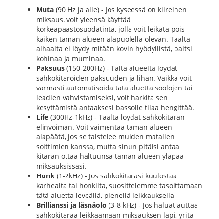
Muta
(90 Hz ja alle) - Jos kyseessä on kiireinen
miksaus, voit yleensä käyttää
korkeapäästösuodatinta, jolla voit leikata pois
kaiken tämän alueen alapuolella olevan. Täältä
alhaalta ei löydy mitään kovin hyödyllistä, paitsi
kohinaa ja muminaa.
Paksuus
(150-200Hz) - Tältä alueelta löydät
sähkökitaroiden paksuuden ja lihan. Vaikka voit
varmasti automatisoida tätä aluetta soolojen tai
leadien vahvistamiseksi, voit harkita sen
kesyttämistä antaaksesi bassolle tilaa hengittää.
Life
(300Hz-1kHz) - Täältä löydät sähkökitaran
elinvoiman. Voit vaimentaa tämän alueen
alapäätä, jos se taistelee muiden matalien
soittimien kanssa, mutta sinun pitäisi antaa
kitaran ottaa haltuunsa tämän alueen yläpää
miksauksissasi.
Honk
(1-2kHz) - Jos sähkökitarasi kuulostaa
karhealta tai honkilta, suosittelemme tasoittamaan
tätä aluetta leveällä, pienellä leikkauksella.
Brillianssi ja läsnäolo
(3-8 kHz) - Jos haluat auttaa
sähkökitaraa leikkaamaan miksauksen läpi, yritä