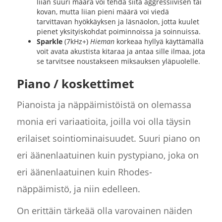
liian suuri määrä voi tehdä siitä aggressiivisen tai
kovan, mutta liian pieni määrä voi viedä
tarvittavan hyökkäyksen ja läsnäolon, jotta kuulet
pienet yksityiskohdat poiminnoissa ja soinnuissa.
Sparkle
(7kHz+)
Hieman
korkeaa hyllyä käyttämällä
voit avata akustista kitaraa ja antaa sille ilmaa, jota
se tarvitsee noustakseen miksauksen yläpuolelle.
Piano / koskettimet
Pianoista ja näppäimistöistä on olemassa
monia eri variaatioita, joilla voi olla täysin
erilaiset sointiominaisuudet. Suuri piano on
eri äänenlaatuinen kuin pystypiano, joka on
eri äänenlaatuinen kuin Rhodes-
näppäimistö, ja niin edelleen.
On erittäin tärkeää olla varovainen näiden