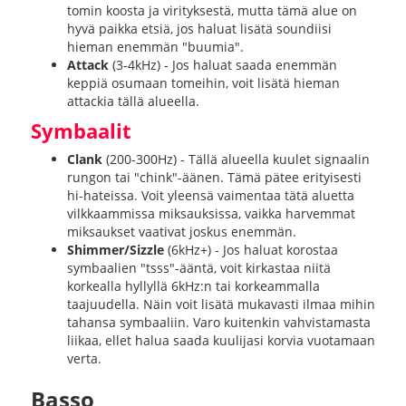
tomin koosta ja virityksestä, mutta tämä alue on
hyvä paikka etsiä, jos haluat lisätä soundiisi
hieman enemmän "buumia".
Attack
(3-4kHz) - Jos haluat saada enemmän
keppiä osumaan tomeihin, voit lisätä hieman
attackia tällä alueella.
Symbaalit
Clank
(200-300Hz) - Tällä alueella kuulet signaalin
rungon tai "chink"-äänen. Tämä pätee erityisesti
hi-hateissa. Voit yleensä vaimentaa tätä aluetta
vilkkaammissa miksauksissa, vaikka harvemmat
miksaukset vaativat joskus enemmän.
Shimmer/Sizzle
(6kHz+) - Jos haluat korostaa
symbaalien "tsss"-ääntä, voit kirkastaa niitä
korkealla hyllyllä 6kHz:n tai korkeammalla
taajuudella. Näin voit lisätä mukavasti ilmaa mihin
tahansa symbaaliin. Varo kuitenkin vahvistamasta
liikaa, ellet halua saada kuulijasi korvia vuotamaan
verta.
Basso