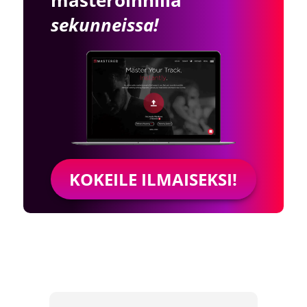
sekunneissa!
KOKEILE ILMAISEKSI!