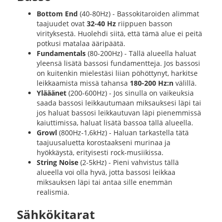
Bottom End
(40-80Hz) - Bassokitaroiden alimmat
taajuudet ovat
32-40 Hz
riippuen basson
virityksestä. Huolehdi siitä, että tämä alue ei peitä
potkusi matalaa ääripäätä.
Fundamentals
(80-200Hz) - Tällä alueella haluat
yleensä lisätä bassosi fundamentteja. Jos bassosi
on kuitenkin mielestäsi liian pöhöttynyt, harkitse
leikkaamista missä tahansa
180-200 Hz:n
välillä.
Ylääänet
(200-600Hz) - Jos sinulla on vaikeuksia
saada bassosi leikkautumaan miksauksesi läpi tai
jos haluat bassosi leikkautuvan läpi pienemmissä
kaiuttimissa, haluat lisätä bassoa tällä alueella.
Growl
(800Hz-1,6kHz) - Haluan tarkastella tätä
taajuusaluetta korostaakseni murinaa ja
hyökkäystä, erityisesti rock-musiikissa.
String Noise
(2-5kHz) - Pieni vahvistus tällä
alueella voi olla hyvä, jotta bassosi leikkaa
miksauksen läpi tai antaa sille enemmän
realismia.
Sähkökitarat