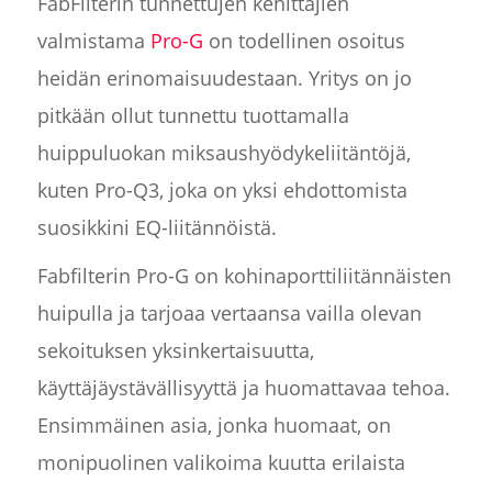
FabFilterin tunnettujen kehittäjien
valmistama
Pro-G
on todellinen osoitus
heidän erinomaisuudestaan. Yritys on jo
pitkään ollut tunnettu tuottamalla
huippuluokan miksaushyödykeliitäntöjä,
kuten Pro-Q3, joka on yksi ehdottomista
suosikkini EQ-liitännöistä.
Fabfilterin Pro-G on kohinaporttiliitännäisten
huipulla ja tarjoaa vertaansa vailla olevan
sekoituksen yksinkertaisuutta,
käyttäjäystävällisyyttä ja huomattavaa tehoa.
Ensimmäinen asia, jonka huomaat, on
monipuolinen valikoima kuutta erilaista