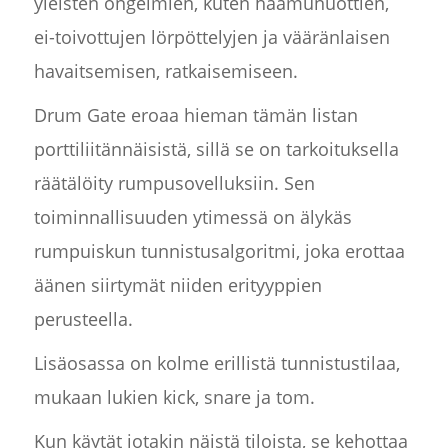
yleisten ongelmien, kuten haamunuottien,
ei-toivottujen lörpöttelyjen ja vääränlaisen
havaitsemisen, ratkaisemiseen.
Drum Gate eroaa hieman tämän listan
porttiliitännäisistä, sillä se on tarkoituksella
räätälöity rumpusovelluksiin. Sen
toiminnallisuuden ytimessä on älykäs
rumpuiskun tunnistusalgoritmi, joka erottaa
äänen siirtymät niiden erityyppien
perusteella.
Lisäosassa on kolme erillistä tunnistustilaa,
mukaan lukien kick, snare ja tom.
Kun käytät jotakin näistä tiloista, se kehottaa