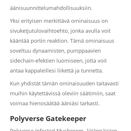
äänisuunnittelumahdollisuuksiin.
Yksi erityisen merkittävä ominaisuus on
sivuketjutulovaihtoehto, jonka avulla voit
kääntää portin reaktion. Tämä ominaisuus
soveltuu dynaamisten, pumppaavien
sidechain-efektien luomiseen, jotta voit
antaa kappaleillesi liikettä ja tunnetta.
Kun yhdistät tämän ominaisuuden taitavasti
muihin käytettävissä oleviin säätimiin, saat
voimaa hienosäätää ääniäsi tarkasti.
Polyverse Gatekeeper
Polyverse Infected Mushroom -liitännäisten