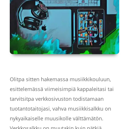
Olitpa sitten hakemassa musiikkikouluun,
esittelemässä viimeisimpiä kappaleitasi tai
tarvitsitpa verkkosivuston todistamaan
tuotantotaitojasi, vahva musiikkisalkku on
nykyaikaiselle muusikolle välttämätön.
Verkkosalkku on muutakin kuin pätkiä