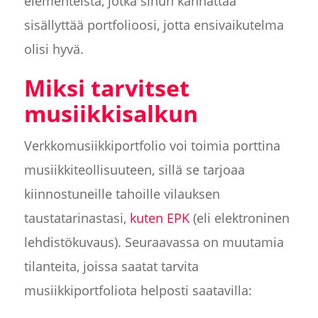
elementeistä, jotka sinun kannattaa
sisällyttää portfolioosi, jotta ensivaikutelma
olisi hyvä.
Miksi tarvitset
musiikkisalkun
Verkkomusiikkiportfolio voi toimia porttina
musiikkiteollisuuteen, sillä se tarjoaa
kiinnostuneille tahoille vilauksen
taustatarinastasi,
kuten EPK
(eli elektroninen
lehdistökuvaus). Seuraavassa on muutamia
tilanteita, joissa saatat tarvita
musiikkiportfoliota helposti saatavilla: