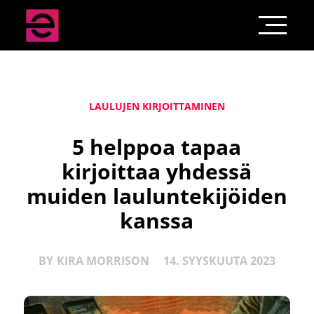
LAULUJEN KIRJOITTAMINEN
5 helppoa tapaa
kirjoittaa yhdessä
muiden lauluntekijöiden
kanssa
BY
KIRA MORRISON
14. SYYSKUUTA 2023