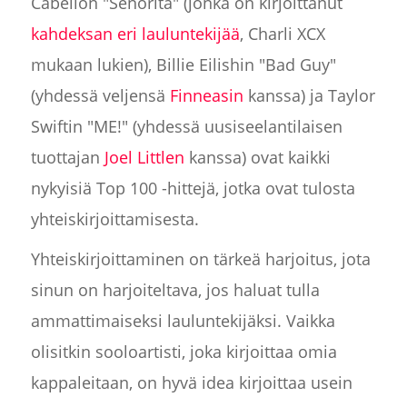
Cabellon "Señorita" (jonka on kirjoittanut
kahdeksan eri lauluntekijää
, Charli XCX
mukaan lukien), Billie Eilishin "Bad Guy"
(yhdessä veljensä
Finneasin
kanssa) ja Taylor
Swiftin "ME!" (yhdessä uusiseelantilaisen
tuottajan
Joel Littlen
kanssa) ovat kaikki
nykyisiä Top 100 -hittejä, jotka ovat tulosta
yhteiskirjoittamisesta.
Yhteiskirjoittaminen on tärkeä harjoitus, jota
sinun on harjoiteltava, jos haluat tulla
ammattimaiseksi lauluntekijäksi. Vaikka
olisitkin sooloartisti, joka kirjoittaa omia
kappaleitaan, on hyvä idea kirjoittaa usein