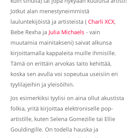
kuin sinulla) tai jopa nykyään kuuluisa artisti!
Jotkut alan menestyneimmistä
lauluntekijöistä ja artisteista (
Charli XCX
,
Bebe Rexha ja
Julia Michaels
- vain
muutamia mainitakseni) saivat alkunsa
kirjoittamalla kappaleita muille ihmisille.
Tämä on erittäin arvokas taito kehittää,
koska sen avulla voi sopeutua useisiin eri
tyylilajeihin ja yleisöihin.
Jos esimerkiksi tyylisi on aina ollut akustista
folkia, yritä kirjoittaa elektroniselle pop-
artistille, kuten Selena Gomezille tai Ellie
Gouldingille. On todella hauska ja