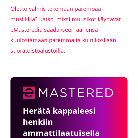
Oletko valmis tekemään parempaa
musiikkia? Katso, miksi muusikot käyttävät
eMasteredia saadakseen äänensä
kuulostamaan paremmalta kuin koskaan
suoratoistoalustoilla.
Herätä kappaleesi
henkiin
ammattilaatuisella