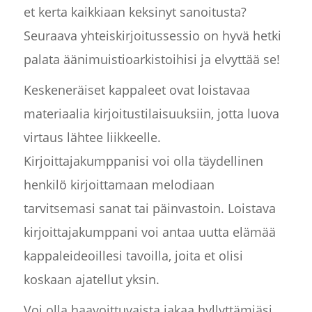
et kerta kaikkiaan keksinyt sanoitusta?
Seuraava yhteiskirjoitussessio on hyvä hetki
palata äänimuistioarkistoihisi ja elvyttää se!
Keskeneräiset kappaleet ovat loistavaa
materiaalia kirjoitustilaisuuksiin, jotta luova
virtaus lähtee liikkeelle.
Kirjoittajakumppanisi voi olla täydellinen
henkilö kirjoittamaan melodiaan
tarvitsemasi sanat tai päinvastoin. Loistava
kirjoittajakumppani voi antaa uutta elämää
kappaleideoillesi tavoilla, joita et olisi
koskaan ajatellut yksin.
Voi olla haavoittuvaista jakaa hyllyttämiäsi