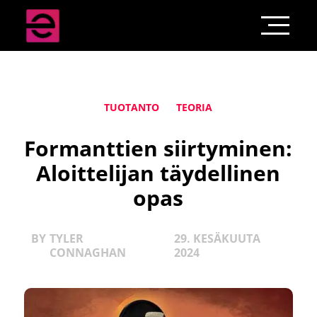
TUOTANTO
TEORIA
Formanttien siirtyminen:
Aloittelijan täydellinen
opas
BY
TYLER
29. KESÄKUUTA
CONNAGHAN
2024