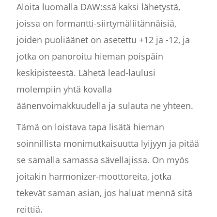
Aloita luomalla DAW:ssä kaksi lähetystä,
joissa on formantti-siirtymäliitännäisiä,
joiden puoliäänet on asetettu +12 ja -12, ja
jotka on panoroitu hieman poispäin
keskipisteestä. Lähetä lead-laulusi
molempiin yhtä kovalla
äänenvoimakkuudella ja sulauta ne yhteen.
Tämä on loistava tapa lisätä hieman
soinnillista monimutkaisuutta lyijyyn ja pitää
se samalla samassa sävellajissa. On myös
joitakin harmonizer-moottoreita, jotka
tekevät saman asian, jos haluat mennä sitä
reittiä.