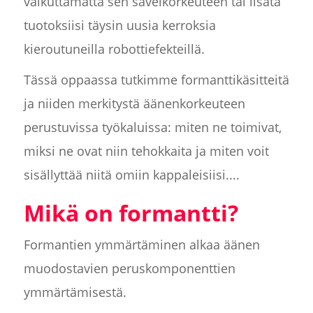
vaikuttamatta sen sävelkorkeuteen tai lisätä
tuotoksiisi täysin uusia kerroksia
kieroutuneilla robottiefekteillä.
Tässä oppaassa tutkimme formanttikäsitteitä
ja niiden merkitystä äänenkorkeuteen
perustuvissa työkaluissa: miten ne toimivat,
miksi ne ovat niin tehokkaita ja miten voit
sisällyttää niitä omiin kappaleisiisi....
Mikä on formantti?
Formantien ymmärtäminen alkaa äänen
muodostavien peruskomponenttien
ymmärtämisestä.