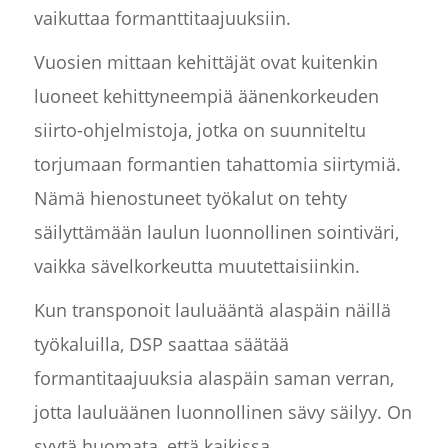
vaikuttaa formanttitaajuuksiin.
Vuosien mittaan kehittäjät ovat kuitenkin
luoneet kehittyneempiä äänenkorkeuden
siirto-ohjelmistoja, jotka on suunniteltu
torjumaan formantien tahattomia siirtymiä.
Nämä hienostuneet työkalut on tehty
säilyttämään laulun luonnollinen sointiväri,
vaikka sävelkorkeutta muutettaisiinkin.
Kun transponoit lauluääntä alaspäin näillä
työkaluilla, DSP saattaa säätää
formantitaajuuksia alaspäin saman verran,
jotta lauluäänen luonnollinen sävy säilyy. On
syytä huomata, että kaikissa