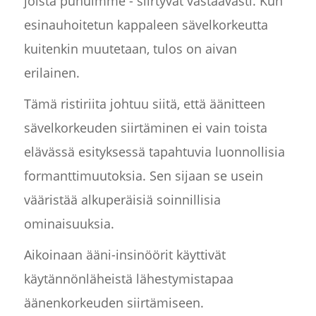
joista puhuimme - siirtyvät vastaavasti. Kun
esinauhoitetun kappaleen sävelkorkeutta
kuitenkin muutetaan, tulos on aivan
erilainen.
Tämä ristiriita johtuu siitä, että äänitteen
sävelkorkeuden siirtäminen ei vain toista
elävässä esityksessä tapahtuvia luonnollisia
formanttimuutoksia. Sen sijaan se usein
vääristää alkuperäisiä soinnillisia
ominaisuuksia.
Aikoinaan ääni-insinöörit käyttivät
käytännönläheistä lähestymistapaa
äänenkorkeuden siirtämiseen.