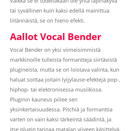
Vaikka se ei todellakaan ole yhtä läpinäkyvä
tai syvällinen kuin kaksi edellä mainittua
liitännäistä, se on hieno efekti.
Aallot Vocal Bender
Vocal Bender on yksi viimeisimmistä
markkinoille tulleista formantteja siirtävistä
plugineista, mutta se on loistava valinta, kun
haluat soittaa joitain lyijylause-efektejä pop-,
hiphop- tai elektronisessa musiikissa.
Pluginin kauneus piilee sen
yksinkertaisuudessa. Pitchiä ja formanttia
varten on vain kaksi tärkeintä säädintä, ja
itse plugin tarjoaa matalan viiveen käsittelyä.