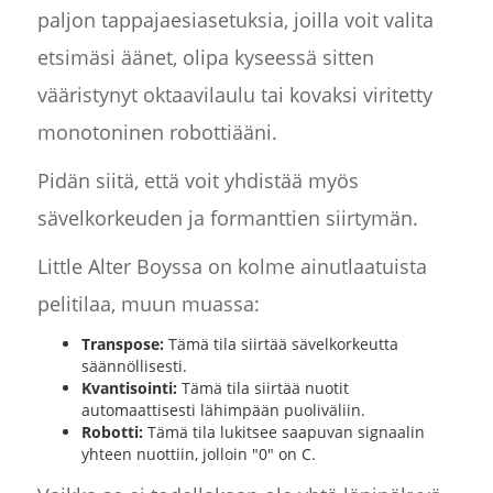
paljon tappajaesiasetuksia, joilla voit valita
etsimäsi äänet, olipa kyseessä sitten
vääristynyt oktaavilaulu tai kovaksi viritetty
monotoninen robottiääni.
Pidän siitä, että voit yhdistää myös
sävelkorkeuden ja formanttien siirtymän.
Little Alter Boyssa on kolme ainutlaatuista
pelitilaa, muun muassa:
Transpose:
Tämä tila siirtää sävelkorkeutta
säännöllisesti.
Kvantisointi:
Tämä tila siirtää nuotit
automaattisesti lähimpään puoliväliin.
Robotti:
Tämä tila lukitsee saapuvan signaalin
yhteen nuottiin, jolloin "0" on C.