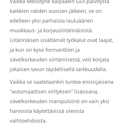
Vaikka Melodyne kaipaakin GUI-päivitystä
kaikkien näiden vuosien jälkeen, se on
edelleen yksi parhaista lauluäänen
muokkaus- ja korjausliitännäisistä.
Liitännäisen sisältämät työkalut ovat laajat,
ja kun on kyse formanttien ja
sävelkorkeuden siirtämisestä, voit korjata
jokaisen tavun täydellisellä tarkkuudella.
Vaikka se saatetaankin tuntea ensisijaisena
"automaattisen virityksen" lisäosana,
sävelkorkeuden manipulointi on vain yksi
harvoista käytettävissä olevista
vaihtoehdoista.