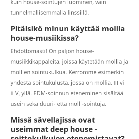
kuin house-sointujen luominen, vain
tunnelmallisemmalla linssillä.
Pitäisikö minun käyttää mollia
house-musiikissa?
Ehdottomasti! On paljon house-
musiikkikappaleita, joissa käytetään mollia ja
mollien sointukulkua. Kerromme esimerkin
yhdestä sointukulusta, jossa on mollia, III vi
ii V, yllä. EDM-soinnun eteneminen sisältää
usein sekä duuri- että molli-sointuja.
Missä sävellajissa ovat
useimmat deep house -
soittokulkujen etenemistavat?