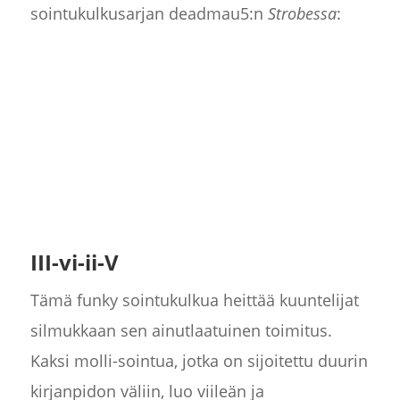
sointukulkusarjan deadmau5:n
Strobessa
:
III-vi-ii-V
Tämä funky sointukulkua heittää kuuntelijat
silmukkaan sen ainutlaatuinen toimitus.
Kaksi molli-sointua, jotka on sijoitettu duurin
kirjanpidon väliin, luo viileän ja