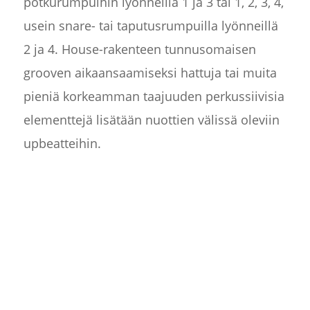
potkurumpuihin lyönneillä 1 ja 3 tai 1, 2, 3, 4,
usein snare- tai taputusrumpuilla lyönneillä
2 ja 4. House-rakenteen tunnusomaisen
grooven aikaansaamiseksi hattuja tai muita
pieniä korkeamman taajuuden perkussiivisia
elementtejä lisätään nuottien välissä oleviin
upbeatteihin.