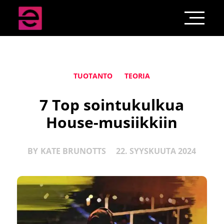
TUOTANTO
TEORIA
7 Top sointukulkua
House-musiikkiin
BY
KATE BRUNOTTS
22. SYYSKUUTA 2024