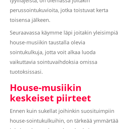
tyylilajeista, on olemassa joitakin
perussointukuvioita, jotka toistuvat kerta
toisensa jälkeen.
Seuraavassa käymme läpi joitakin yleisimpiä
house-musiikin taustalla olevia
sointukulkuja, jotta voit alkaa luoda
vaikuttavia sointuvaihdoksia omissa
tuotoksissasi.
House-musiikin
keskeiset piirteet
Ennen kuin sukellat joihinkin suosituimpiin
house-sointukulkuihin, on tärkeää ymmärtää