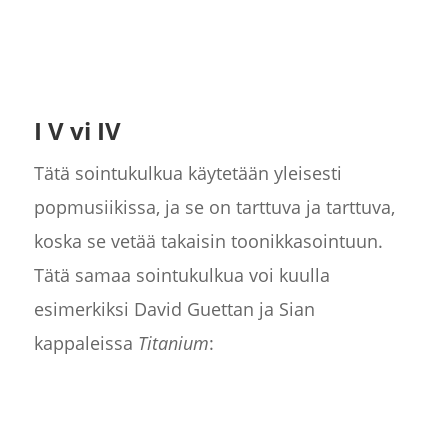
I V vi IV
Tätä sointukulkua käytetään yleisesti
popmusiikissa, ja se on tarttuva ja tarttuva,
koska se vetää takaisin toonikkasointuun.
Tätä samaa sointukulkua voi kuulla
esimerkiksi David Guettan ja Sian
kappaleissa
Titanium
: