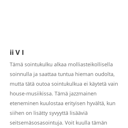
ii V I
Tämä sointukulku alkaa molliasteikollisella
soinnulla ja saattaa tuntua hieman oudolta,
mutta tätä outoa sointukulkua ei käytetä vain
house-musiikissa. Tämä jazzmainen
eteneminen kuulostaa erityisen hyvältä, kun
siihen on lisätty syvyyttä lisääviä
seitsemäsosasointuja. Voit kuulla tämän