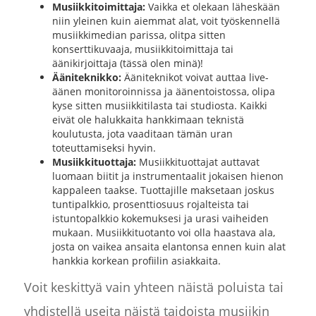
Musiikkitoimittaja:
Vaikka et olekaan läheskään
niin yleinen kuin aiemmat alat, voit työskennellä
musiikkimedian parissa, olitpa sitten
konserttikuvaaja, musiikkitoimittaja tai
äänikirjoittaja (tässä olen minä)!
Ääniteknikko:
Ääniteknikot voivat auttaa live-
äänen monitoroinnissa ja äänentoistossa, olipa
kyse sitten musiikkitilasta tai studiosta. Kaikki
eivät ole halukkaita hankkimaan teknistä
koulutusta, jota vaaditaan tämän uran
toteuttamiseksi hyvin.
Musiikkituottaja:
Musiikkituottajat auttavat
luomaan biitit ja instrumentaalit jokaisen hienon
kappaleen taakse. Tuottajille maksetaan joskus
tuntipalkkio, prosenttiosuus rojalteista tai
istuntopalkkio kokemuksesi ja urasi vaiheiden
mukaan. Musiikkituotanto voi olla haastava ala,
josta on vaikea ansaita elantonsa ennen kuin alat
hankkia korkean profiilin asiakkaita.
Voit keskittyä vain yhteen näistä poluista tai
yhdistellä useita näistä taidoista musiikin