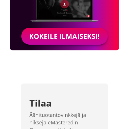
KOKEILE ILMAISEKSI!
Tilaa
Äänituotantovinkkejä ja
niksejä eMasteredin