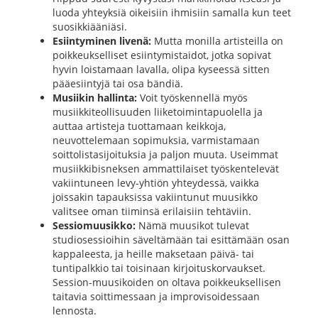
luoda yhteyksiä oikeisiin ihmisiin samalla kun teet
suosikkiääniäsi.
Esiintyminen livenä:
Mutta monilla artisteilla on
poikkeukselliset esiintymistaidot, jotka sopivat
hyvin loistamaan lavalla, olipa kyseessä sitten
pääesiintyjä tai osa bändiä.
Musiikin hallinta:
Voit työskennellä myös
musiikkiteollisuuden liiketoimintapuolella ja
auttaa artisteja tuottamaan keikkoja,
neuvottelemaan sopimuksia, varmistamaan
soittolistasijoituksia ja paljon muuta. Useimmat
musiikkibisneksen ammattilaiset työskentelevät
vakiintuneen levy-yhtiön yhteydessä, vaikka
joissakin tapauksissa vakiintunut muusikko
valitsee oman tiiminsä erilaisiin tehtäviin.
Sessiomuusikko:
Nämä muusikot tulevat
studiosessioihin säveltämään tai esittämään osan
kappaleesta, ja heille maksetaan päivä- tai
tuntipalkkio tai toisinaan kirjoituskorvaukset.
Session-muusikoiden on oltava poikkeuksellisen
taitavia soittimessaan ja improvisoidessaan
lennosta.