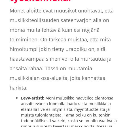
Monet aloittelevat muusikot unohtavat, että
musiikkiteollisuuden sateenvarjon alla on
monia muita tehtäviä kuin esiintyjänä
toimiminen. On tärkeää muistaa, että mitä
himoitumpi jokin tietty urapolku on, sitä
haastavampaa siihen voi olla murtautua ja
ansaita rahaa. Tässä on muutamia
musiikkialan osa-alueita, joita kannattaa
harkita.
Levy-artisti:
Moni muusikko haaveilee elantonsa
ansaitsevansa luomalla laadukasta musiikkia ja
elämällä live-esiintymisistä, myyntituotteista ja
muista tulonlähteistä. Tämä polku on kuitenkin
todennäköisesti vaikein, koska se on niin vaativa ja
riippuu suuresti kyvystäsi markkinoida itseäsi ja