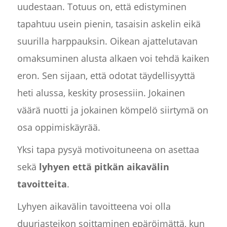
uudestaan. Totuus on, että edistyminen
tapahtuu usein pienin, tasaisin askelin eikä
suurilla harppauksin. Oikean ajattelutavan
omaksuminen alusta alkaen voi tehdä kaiken
eron. Sen sijaan, että odotat täydellisyyttä
heti alussa, keskity prosessiin. Jokainen
väärä nuotti ja jokainen kömpelö siirtymä on
osa oppimiskäyrää.
Yksi tapa pysyä motivoituneena on asettaa
sekä
lyhyen että pitkän aikavälin
tavoitteita
.
Lyhyen aikavälin tavoitteena voi olla
duuriasteikon soittaminen epäröimättä, kun