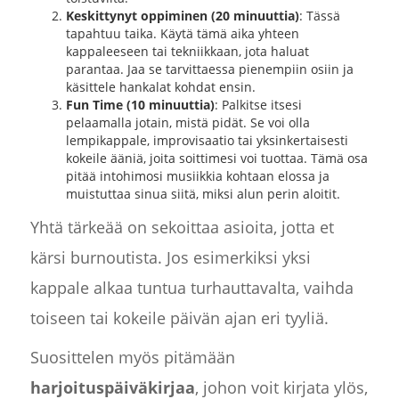
Keskittynyt oppiminen (20 minuuttia)
: Tässä
tapahtuu taika. Käytä tämä aika yhteen
kappaleeseen tai tekniikkaan, jota haluat
parantaa. Jaa se tarvittaessa pienempiin osiin ja
käsittele hankalat kohdat ensin.
Fun Time (10 minuuttia)
: Palkitse itsesi
pelaamalla jotain, mistä pidät. Se voi olla
lempikappale, improvisaatio tai yksinkertaisesti
kokeile ääniä, joita soittimesi voi tuottaa. Tämä osa
pitää intohimosi musiikkia kohtaan elossa ja
muistuttaa sinua siitä, miksi alun perin aloitit.
Yhtä tärkeää on sekoittaa asioita, jotta et
kärsi burnoutista. Jos esimerkiksi yksi
kappale alkaa tuntua turhauttavalta, vaihda
toiseen tai kokeile päivän ajan eri tyyliä.
Suosittelen myös pitämään
harjoituspäiväkirjaa
, johon voit kirjata ylös,