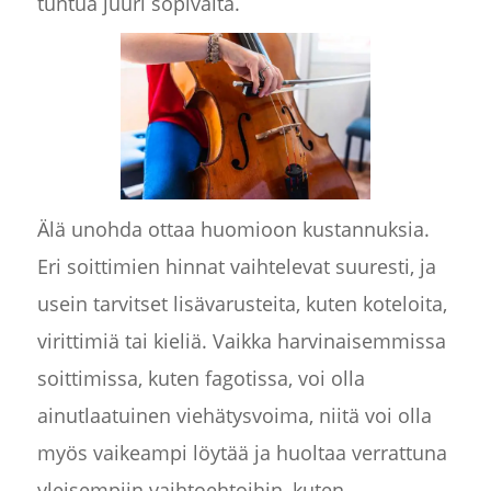
tuntua juuri sopivalta.
Älä unohda ottaa huomioon kustannuksia.
Eri soittimien hinnat vaihtelevat suuresti, ja
usein tarvitset lisävarusteita, kuten koteloita,
virittimiä tai kieliä. Vaikka harvinaisemmissa
soittimissa, kuten fagotissa, voi olla
ainutlaatuinen viehätysvoima, niitä voi olla
myös vaikeampi löytää ja huoltaa verrattuna
yleisempiin vaihtoehtoihin, kuten