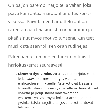
On paljon parempi harjoitella vähän joka
päivä kuin ahtaa maratonharjoitus kerran
viikossa. Päivittäinen harjoittelu auttaa
rakentamaan lihasmuistia nopeammin ja
pitää sinut myös motivoituneena, kun teet
musiikista säännöllisen osan rutiinejasi.
Rakennan reilun puolen tunnin mittaiset
harjoituskerrat seuraavasti:
Lämmittelyt (5 minuuttia)
: Aloita harjoituksilla,
jotka saavat sormesi, hengityksesi tai
embouchuren liikkeelle. Asteikot ovat klassisia
lämmittelyharjoituksia syystä, sillä ne lämmittävät
lihaksia ja pohjustavat haastavampaa
työskentelyä. Voit myös kokeilla arpeggioita tai
yksinkertaisia harjoitteita, jos asteikot tuntuvat
toistuvilta.