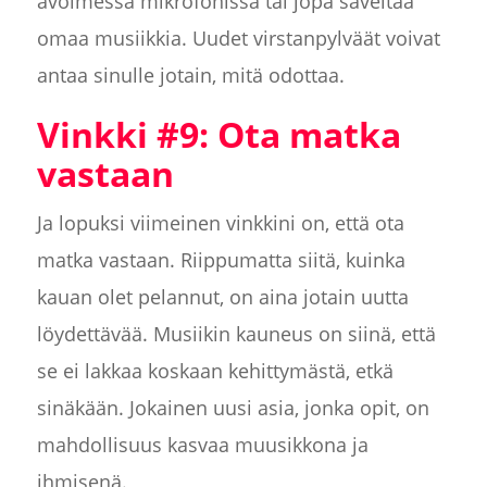
avoimessa mikrofonissa tai jopa säveltää
omaa musiikkia. Uudet virstanpylväät voivat
antaa sinulle jotain, mitä odottaa.
Vinkki #9: Ota matka
vastaan
Ja lopuksi viimeinen vinkkini on, että ota
matka vastaan. Riippumatta siitä, kuinka
kauan olet pelannut, on aina jotain uutta
löydettävää. Musiikin kauneus on siinä, että
se ei lakkaa koskaan kehittymästä, etkä
sinäkään. Jokainen uusi asia, jonka opit, on
mahdollisuus kasvaa muusikkona ja
ihmisenä.