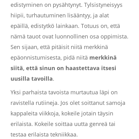
edistyminen on pysähtynyt. Tylsistyneisyys
hiipii, turhautuminen lisääntyy, ja alat
epäillä, edistytkö lainkaan. Totuus on, että
nämä tauot ovat luonnollinen osa oppimista.
Sen sijaan, että pitäisit niitä merkkinä
epäonnistumisesta, pidä niitä
merkkinä
siitä, että sinun on haastettava itsesi
uusilla tavoilla
.
Yksi parhaista tavoista murtautua läpi on
ravistella rutiineja. Jos olet soittanut samoja
kappaleita viikkoja, kokeile jotain täysin
erilaista. Kokeile soittaa uutta genreä tai
testaa erilaista tekniikkaa.