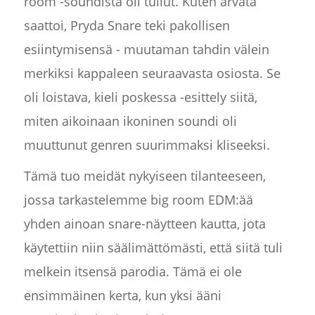
room -soundista oli tullut. Kuten arvata
saattoi, Pryda Snare teki pakollisen
esiintymisensä - muutaman tahdin välein
merkiksi kappaleen seuraavasta osiosta. Se
oli loistava, kieli poskessa -esittely siitä,
miten aikoinaan ikoninen soundi oli
muuttunut genren suurimmaksi kliseeksi.
Tämä tuo meidät nykyiseen tilanteeseen,
jossa tarkastelemme big room EDM:ää
yhden ainoan snare-näytteen kautta, jota
käytettiin niin säälimättömästi, että siitä tuli
melkein itsensä parodia. Tämä ei ole
ensimmäinen kerta, kun yksi ääni