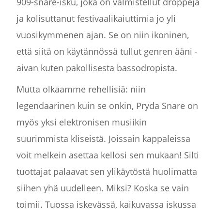
909-snare-isku, joka on valmistellut droppeja
ja kolisuttanut festivaalikaiuttimia jo yli
vuosikymmenen ajan. Se on niin ikoninen,
että siitä on käytännössä tullut genren ääni -
aivan kuten pakollisesta bassodropista.
Mutta olkaamme rehellisiä: niin
legendaarinen kuin se onkin, Pryda Snare on
myös yksi elektronisen musiikin
suurimmista kliseistä. Joissain kappaleissa
voit melkein asettaa kellosi sen mukaan! Silti
tuottajat palaavat sen ylikäytöstä huolimatta
siihen yhä uudelleen. Miksi? Koska se vain
toimii. Tuossa iskevässä, kaikuvassa iskussa