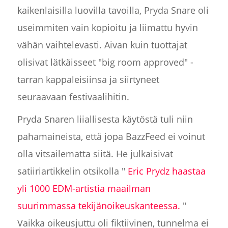
kaikenlaisilla luovilla tavoilla, Pryda Snare oli
useimmiten vain kopioitu ja liimattu hyvin
vähän vaihtelevasti. Aivan kuin tuottajat
olisivat lätkäisseet "big room approved" -
tarran kappaleisiinsa ja siirtyneet
seuraavaan festivaalihitin.
Pryda Snaren liiallisesta käytöstä tuli niin
pahamaineista, että jopa BazzFeed ei voinut
olla vitsailematta siitä. He julkaisivat
satiiriartikkelin otsikolla "
Eric Prydz haastaa
yli 1000 EDM-artistia maailman
suurimmassa tekijänoikeuskanteessa.
"
Vaikka oikeusjuttu oli fiktiivinen, tunnelma ei