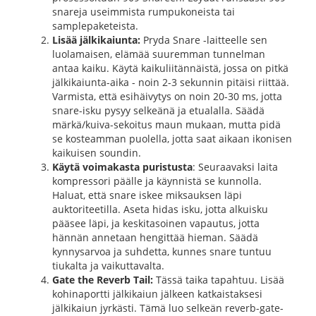
snareja useimmista rumpukoneista tai
samplepaketeista.
Lisää jälkikaiunta:
Pryda Snare -laitteelle sen
luolamaisen, elämää suuremman tunnelman
antaa kaiku. Käytä kaikuliitännäistä, jossa on pitkä
jälkikaiunta-aika - noin 2-3 sekunnin pitäisi riittää.
Varmista, että esihäivytys on noin 20-30 ms, jotta
snare-isku pysyy selkeänä ja etualalla. Säädä
märkä/kuiva-sekoitus maun mukaan, mutta pidä
se kosteamman puolella, jotta saat aikaan ikonisen
kaikuisen soundin.
Käytä voimakasta puristusta
: Seuraavaksi laita
kompressori päälle ja käynnistä se kunnolla.
Haluat, että snare iskee miksauksen läpi
auktoriteetilla. Aseta hidas isku, jotta alkuisku
pääsee läpi, ja keskitasoinen vapautus, jotta
hännän annetaan hengittää hieman. Säädä
kynnysarvoa ja suhdetta, kunnes snare tuntuu
tiukalta ja vaikuttavalta.
Gate the Reverb Tail:
Tässä taika tapahtuu. Lisää
kohinaportti jälkikaiun jälkeen katkaistaksesi
jälkikaiun jyrkästi. Tämä luo selkeän reverb-gate-