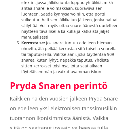
efektin, jossa jälkikaiunta loppuu yhtäkkiä, mikä
antaa snarelle voimakkaan, suoraviivaisen
luonteen. Säädä kynnysarvo niin, että portti
sulkeutuu heti sen jälkikaiun jälkeen, jonka haluat
säilyttää. Voit myös ottaa snare-äänestä uudelleen
näytteen tavallisella kaikulla ja katkaista jäljet
manuaalisesti.
Kerrosta se:
Jos snare tuntuu edelleen hieman
ohuelta, älä pelkää kerrostaa sitä toisella snarella
tai taputuksella. Valitse ääni, joka täydentää 909
snarea, kuten lyhyt, napakka taputus. Yhdistä
sitten kerrokset toisiinsa, jotta saat aikaan
täyteläisemmän ja vaikuttavamman iskun.
Pryda Snaren perintö
Kaikkien näiden vuosien jälkeen Pryda Snare
on edelleen yksi elektronisen tanssimusiikin
tuotannon ikonisimmista äänistä. Vaikka
siitä on saattanut jossain vaiheessa tulla