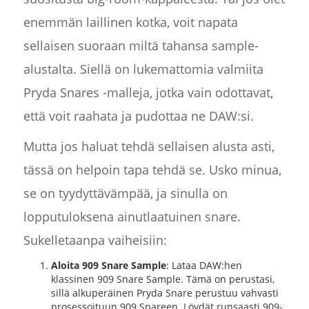
enemmän laillinen kotka, voit napata
sellaisen suoraan miltä tahansa sample-
alustalta. Siellä on lukemattomia valmiita
Pryda Snares -malleja, jotka vain odottavat,
että voit raahata ja pudottaa ne DAW:si.
Mutta jos haluat tehdä sellaisen alusta asti,
tässä on helpoin tapa tehdä se. Usko minua,
se on tyydyttävämpää, ja sinulla on
lopputuloksena ainutlaatuinen snare.
Sukelletaanpa vaiheisiin:
Aloita 909 Snare Sample
: Lataa DAW:hen
klassinen 909 Snare Sample. Tämä on perustasi,
sillä alkuperäinen Pryda Snare perustuu vahvasti
prosessoituun 909 Snareen. Löydät runsaasti 909-