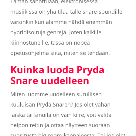
Tämän sanottuaan, elektronisessa
musiikissa on yhä tilaa tälle snare-soundille,
varsinkin kun alamme nähdä enemmän
hybridisoituja genrejä. Joten kaikille
kiinnostuneille, tässä on nopea
opetusohjelma siitä, miten se tehdään.
Kuinka luoda Pryda
Snare uudelleen
Miten luomme uudelleen surullisen
kuuluisan Pryda Snaren? Jos olet vähän
laiska tai sinulla on vain kiire, voit valita
helpon reitin ja ottaa näytteen suoraan
suositusta big-room-kappaleesta. Tai jos olet