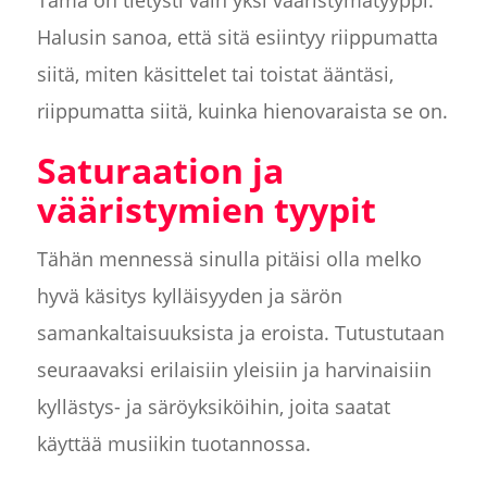
Tämä on tietysti vain yksi vääristymätyyppi.
Halusin sanoa, että sitä esiintyy riippumatta
siitä, miten käsittelet tai toistat ääntäsi,
riippumatta siitä, kuinka hienovaraista se on.
Saturaation ja
vääristymien tyypit
Tähän mennessä sinulla pitäisi olla melko
hyvä käsitys kylläisyyden ja särön
samankaltaisuuksista ja eroista. Tutustutaan
seuraavaksi erilaisiin yleisiin ja harvinaisiin
kyllästys- ja säröyksiköihin, joita saatat
käyttää musiikin tuotannossa.