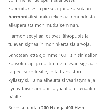
voimme nähdä epälineaarisessa
kuormituksessa piikkejä, joita kutsutaan
harmonisiksi
, mikä tekee aaltomuodosta
alkuperäistä monimutkaisemman.
Harmoniset yliaallot ovat lähtöpuolella
tulevan signaalin moninkertaisia arvoja.
Sanotaan, että ajoimme 100 Hz:n siniaallon
konsolin läpi ja nostimme tulevan signaalin
tarpeeksi korkealle, jotta transistori
kyllästyisi. Tämä aiheuttaisi vääristymiä ja
synnyttäisi harmonisia yliaaltoja signaalin
päälle.
Se voisi tuottaa
200 Hz:n
ja
400 Hz:n