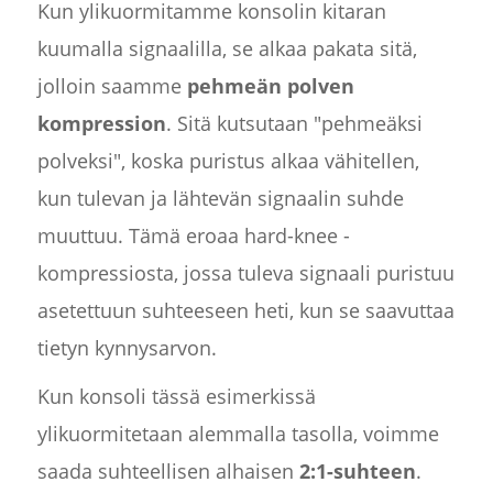
Kun ylikuormitamme konsolin kitaran
kuumalla signaalilla, se alkaa pakata sitä,
jolloin saamme
pehmeän polven
kompression
. Sitä kutsutaan "pehmeäksi
polveksi", koska puristus alkaa vähitellen,
kun tulevan ja lähtevän signaalin suhde
muuttuu. Tämä eroaa hard-knee -
kompressiosta, jossa tuleva signaali puristuu
asetettuun suhteeseen heti, kun se saavuttaa
tietyn kynnysarvon.
Kun konsoli tässä esimerkissä
ylikuormitetaan alemmalla tasolla, voimme
saada suhteellisen alhaisen
2:1-suhteen
.