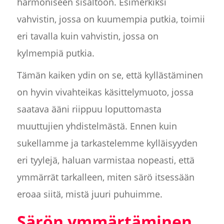
harmoniseen sisältöön. Esimerkiksi
vahvistin, jossa on kuumempia putkia, toimii
eri tavalla kuin vahvistin, jossa on
kylmempiä putkia.
Tämän kaiken ydin on se, että kyllästäminen
on hyvin vivahteikas käsittelymuoto, jossa
saatava ääni riippuu loputtomasta
muuttujien yhdistelmästä. Ennen kuin
sukellamme ja tarkastelemme kylläisyyden
eri tyylejä, haluan varmistaa nopeasti, että
ymmärrät tarkalleen, miten särö itsessään
eroaa siitä, mistä juuri puhuimme.
Särön ymmärtäminen