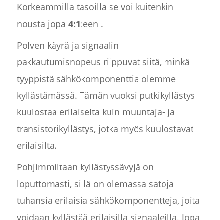
Korkeammilla tasoilla se voi kuitenkin
nousta jopa
4:1
:een .
Polven käyrä ja signaalin
pakkautumisnopeus riippuvat siitä, minkä
tyyppistä sähkökomponenttia olemme
kyllästämässä. Tämän vuoksi putkikyllästys
kuulostaa erilaiselta kuin muuntaja- ja
transistorikyllästys, jotka myös kuulostavat
erilaisilta.
Pohjimmiltaan kyllästyssävyjä on
loputtomasti, sillä on olemassa satoja
tuhansia erilaisia sähkökomponentteja, joita
voidaan kyllästää erilaisilla signaaleilla. Jopa