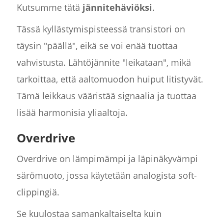
Kutsumme tätä
jännitehäviöksi
.
Tässä kyllästymispisteessä transistori on
täysin "päällä", eikä se voi enää tuottaa
vahvistusta. Lähtöjännite "leikataan", mikä
tarkoittaa, että aaltomuodon huiput litistyvät.
Tämä leikkaus vääristää signaalia ja tuottaa
lisää harmonisia yliaaltoja.
Overdrive
Overdrive on lämpimämpi ja läpinäkyvämpi
särömuoto, jossa käytetään analogista soft-
clippingiä.
Se kuulostaa samankaltaiselta kuin