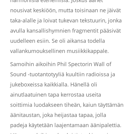
harmonisia etenemisiä. Joskus äänet
nousivat keskiöön, mutta toisinaan ne jäivät
taka-alalle ja loivat tukevan tekstuurin, jonka
avulla kansallishymnien fragmentit pääsivät
uudelleen esiin. Se oli aikansa todella
vallankumouksellinen musiikkikappale.
Samoihin aikoihin Phil Spectorin Wall of
Sound -tuotantotyyliä kuultiin radioissa ja
jukeboxeissa kaikkialla. Hänellä oli
ainutlaatuinen tapa kerrostaa useita
soittimia luodakseen tiheän, kaiun täyttämän
äänitaustan, joka heijastaa tapaa, jolla
padeja käytetään laajentamaan äänipalettia.