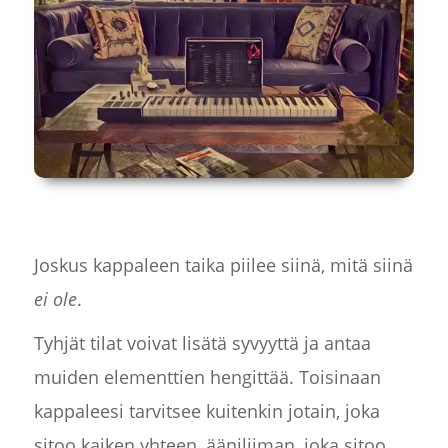
Joskus kappaleen taika piilee siinä, mitä siinä
ei ole
.
Tyhjät tilat voivat lisätä syvyyttä ja antaa
muiden elementtien hengittää. Toisinaan
kappaleesi tarvitsee kuitenkin jotain, joka
sitoo kaiken yhteen, ääniliiman, joka sitoo