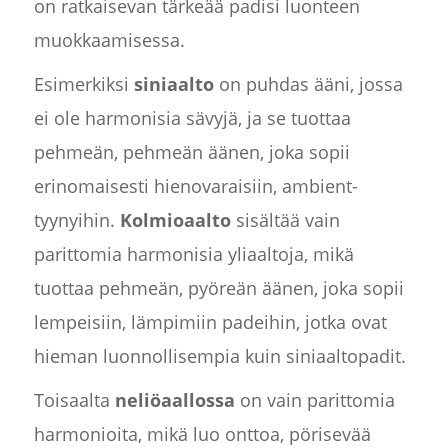
on ratkaisevan tärkeää padisi luonteen
muokkaamisessa.
Esimerkiksi
siniaalto
on puhdas ääni, jossa
ei ole harmonisia sävyjä, ja se tuottaa
pehmeän, pehmeän äänen, joka sopii
erinomaisesti hienovaraisiin, ambient-
tyynyihin.
Kolmioaalto
sisältää vain
parittomia harmonisia yliaaltoja, mikä
tuottaa pehmeän, pyöreän äänen, joka sopii
lempeisiin, lämpimiin padeihin, jotka ovat
hieman luonnollisempia kuin siniaaltopadit.
Toisaalta
neliöaallossa
on vain parittomia
harmonioita, mikä luo onttoa, pörisevää