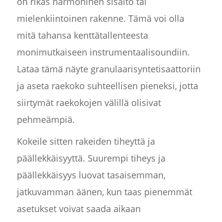
on rikas harmoninen sisältö tai
mielenkiintoinen rakenne. Tämä voi olla
mitä tahansa kenttätallenteesta
monimutkaiseen instrumentaalisoundiin.
Lataa tämä näyte granulaarisyntetisaattoriin
ja aseta raekoko suhteellisen pieneksi, jotta
siirtymät raekokojen välillä olisivat
pehmeämpiä.
Kokeile sitten rakeiden tiheyttä ja
päällekkäisyyttä. Suurempi tiheys ja
päällekkäisyys luovat tasaisemman,
jatkuvamman äänen, kun taas pienemmät
asetukset voivat saada aikaan