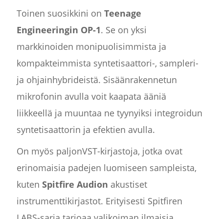
Toinen suosikkini on
Teenage
Engineeringin OP-1
. Se on yksi
markkinoiden monipuolisimmista ja
kompakteimmista syntetisaattori-, sampleri-
ja ohjainhybrideistä. Sisäänrakennetun
mikrofonin avulla voit kaapata ääniä
liikkeellä ja muuntaa ne tyynyiksi integroidun
syntetisaattorin ja efektien avulla.
On myös paljonVST-kirjastoja, jotka ovat
erinomaisia padejen luomiseen sampleista,
kuten
Spitfire Audion
akustiset
instrumenttikirjastot. Erityisesti Spitfiren
LABS-sarja tarjoaa valikoiman ilmaisia,