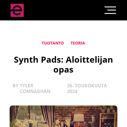
TUOTANTO
TEORIA
Synth Pads: Aloittelijan
opas
BY
TYLER
26. TOUKOKUUTA
CONNAGHAN
2024