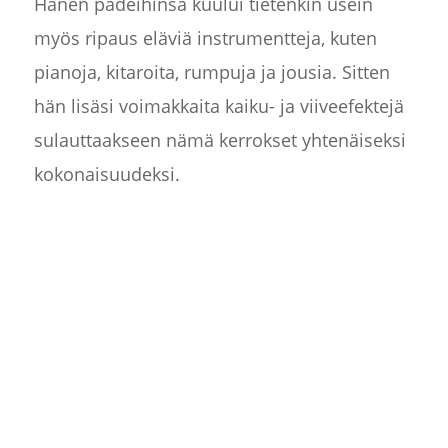
Hänen padeihinsa kuului tietenkin usein
myös ripaus eläviä instrumentteja, kuten
pianoja, kitaroita, rumpuja ja jousia. Sitten
hän lisäsi voimakkaita kaiku- ja viiveefektejä
sulauttaakseen nämä kerrokset yhtenäiseksi
kokonaisuudeksi.