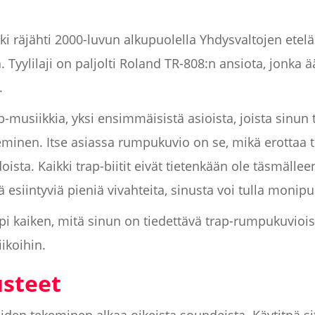
i räjähti 2000-luvun alkupuolella Yhdysvaltojen eteläos
 Tyylilaji on paljolti Roland TR-808:n ansiota, jonka ä
.
musiikkia, yksi ensimmäisistä asioista, joista sinun t
minen. Itse asiassa rumpukuvio on se, mikä erottaa t
sta. Kaikki trap-biitit eivät tietenkään ole täsmällee
 esiintyviä pieniä vivahteita, sinusta voi tulla monipuo
 kaiken, mitä sinun on tiedettävä trap-rumpukuviois
ikoihin.
usteet