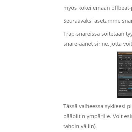
myös kokeilemaan offbeat-p
Seuraavaksi asetamme sna
Trap-snareissa soitetaan tyyp
snare-äänet sinne, jotta voi
Tässä vaiheessa sykkeesi pitä
pääbiitin ympärille. Voit es
tahdin väliin).