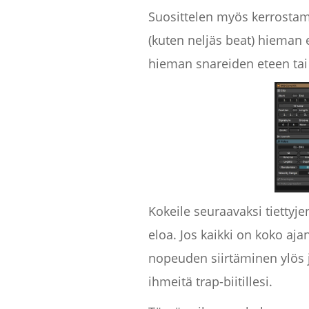
Suosittelen myös kerrostami
(kuten neljäs beat) hieman 
hieman snareiden eteen tai t
Kokeile seuraavaksi tiettyj
eloa. Jos kaikki on koko aja
nopeuden siirtäminen ylös j
ihmeitä trap-biitillesi.