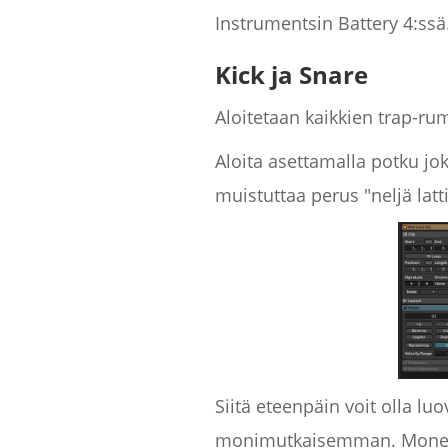
Instrumentsin Battery 4:ssä
Kick ja Snare
Aloitetaan kaikkien trap-ru
Aloita asettamalla potku j
muistuttaa perus "neljä latti
Siitä eteenpäin voit olla lu
monimutkaisemman. Monet tuo