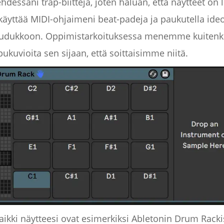
hdessäni trap-biittejä, joten haluan, että näytteet on
käyttää MIDI-ohjaimeni beat-padeja ja paukutella ideoi
-ruudukkoon. Oppimistarkoituksessa menemme kuitenki
ukuvioita sen sijaan, että soittaisimme niitä.
kaikki näytteesi ovat esimerkiksi Abletonin Drum Racki