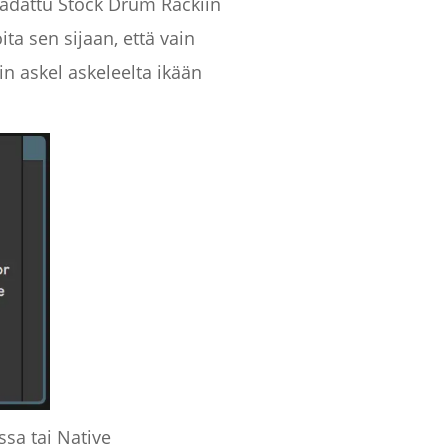
 ladattu Stock Drum Rackiin
ta sen sijaan, että vain
n askel askeleelta ikään
ssa tai Native