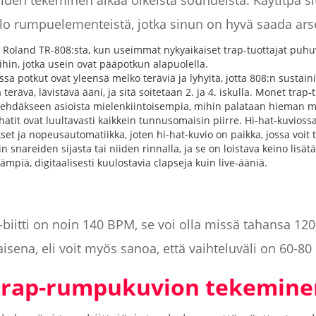
en tekeminen alkaa oikeista soundeista. Käytitpä si
telo rumpuelementeistä, jotka sinun on hyvä saada arse
n Roland TR-808:sta, kun useimmat nykyaikaiset trap-tuottajat puhuv
ihin, jotka usein ovat pääpotkun alapuolella.
ssa potkut ovat yleensä melko teräviä ja lyhyitä, jotta 808:n sustainil
terävä, lävistävä ääni, ja sitä soitetaan 2. ja 4. iskulla. Monet trap-
 tehdäkseen asioista mielenkiintoisempia, mihin palataan hieman
hatit ovat luultavasti kaikkein tunnusomaisin piirre. Hi-hat-kuviossa
t ja nopeusautomatiikka, joten hi-hat-kuvio on paikka, jossa voit t
n snareiden sijasta tai niiden rinnalla, ja se on loistava keino lisät
piä, digitaalisesti kuulostavia clapseja kuin live-ääniä.
-biitti on noin 140 BPM, se voi olla missä tahansa 1
aisena, eli voit myös sanoa, että vaihteluväli on 60-8
trap-rumpukuvion tekemine