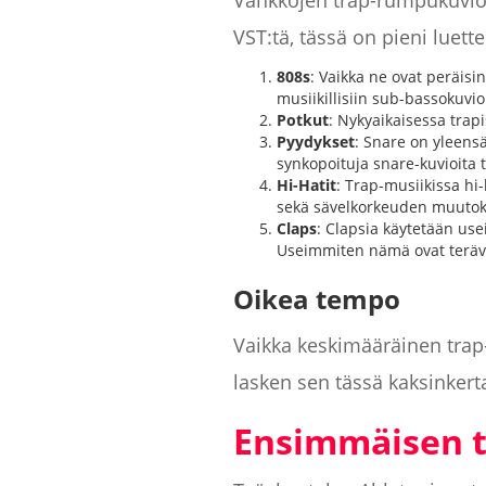
Vankkojen trap-rumpukuvioid
VST:tä, tässä on pieni luet
808s
: Vaikka ne ovat peräisi
musiikillisiin sub-bassokuvio
Potkut
: Nykyaikaisessa trapi
Pyydykset
: Snare on yleensä 
synkopoituja snare-kuvioita
Hi-Hatit
: Trap-musiikissa hi-
sekä sävelkorkeuden muutokse
Claps
: Clapsia käytetään usei
Useimmiten nämä ovat teräväm
Oikea tempo
Vaikka keskimääräinen trap
lasken sen tässä kaksinkert
Ensimmäisen 