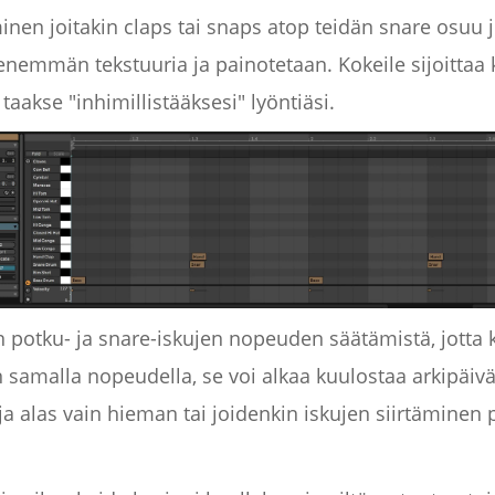
nen joitakin claps tai snaps atop teidän snare osuu 
enemmän tekstuuria ja painotetaan. Kokeile sijoittaa 
aakse "inhimillistääksesi" lyöntiäsi.
en potku- ja snare-iskujen nopeuden säätämistä, jotta 
n samalla nopeudella, se voi alkaa kuulostaa arkipäiväi
a alas vain hieman tai joidenkin iskujen siirtäminen