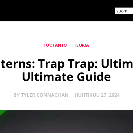
TUOTANTO
TEORIA
erns: Trap Trap: Ulti
Ultimate Guide
BY
TYLER CONNAGHAN
HUHTIKUU 27, 2024