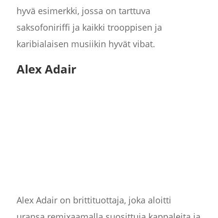
hyvä esimerkki, jossa on tarttuva
saksofoniriffi ja kaikki trooppisen ja
karibialaisen musiikin hyvät vibat.
Alex Adair
Alex Adair on brittituottaja, joka aloitti
uransa remixaamalla suosittuja kappaleita ja