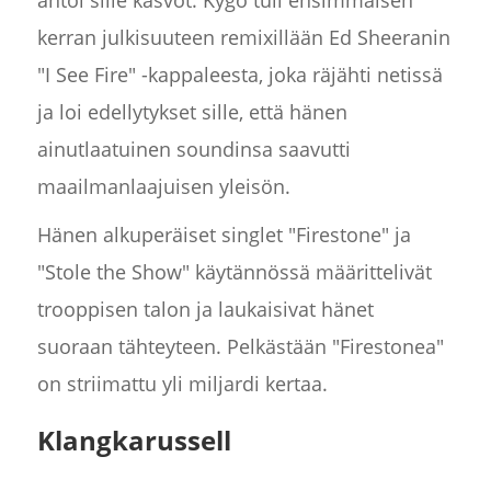
antoi sille kasvot. Kygo tuli ensimmäisen
kerran julkisuuteen remixillään Ed Sheeranin
"I See Fire" -kappaleesta, joka räjähti netissä
ja loi edellytykset sille, että hänen
ainutlaatuinen soundinsa saavutti
maailmanlaajuisen yleisön.
Hänen alkuperäiset singlet "Firestone" ja
"Stole the Show" käytännössä määrittelivät
trooppisen talon ja laukaisivat hänet
suoraan tähteyteen. Pelkästään "Firestonea"
on striimattu yli miljardi kertaa.
Klangkarussell