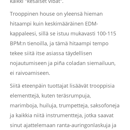
kaikki "kesäiset vibat".
Trooppinen house on yleensä hieman
hitaampi kuin keskimääräinen EDM-
kappaleesi, sillä se istuu mukavasti 100-115
BPM:n tienoilla, ja tämä hitaampi tempo
tekee siitä itse asiassa täydellisen
nojautumiseen ja piña coladan siemailuun,
ei raivoamiseen.
Siitä eteenpäin tuottajat lisäävät trooppisia
elementtejä, kuten teräsrumpuja,
marimboja, huiluja, trumpetteja, saksofoneja
ja kaikkia niitä instrumentteja, jotka saavat
sinut ajattelemaan ranta-auringonlaskuja ja