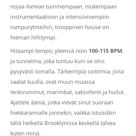
nojaa
hieman
tummempaan, niukempaan
instrumentaatioon ja intensiivisempiin
rumpurytmeihin, trooppinen house on
hieman hillitympi.
Hitaampi tempo, yleensä noin
100-115 BPM
,
ja tunnelma, joka tuntuu kuin se olisi
pysyvästi lomalla. Tärkeimpiä soittimia, joita
saatat kuulla, ovat muun muassa
teräsrummut, marimbat, saksofonit ja huilut.
Ajattele ääniä, jotka vievät sinut suoraan
hiekkarannalle jonnekin, vaikka istuisitkin
tällä hetkellä Brooklynissa keskellä talvea
kuten minä.