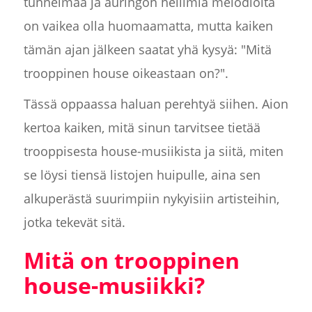
tunnelmaa ja auringon hellimiä melodioita
on vaikea olla huomaamatta, mutta kaiken
tämän ajan jälkeen saatat yhä kysyä: "Mitä
trooppinen house oikeastaan on?".
Tässä oppaassa haluan perehtyä siihen. Aion
kertoa kaiken, mitä sinun tarvitsee tietää
trooppisesta house-musiikista ja siitä, miten
se löysi tiensä listojen huipulle, aina sen
alkuperästä suurimpiin nykyisiin artisteihin,
jotka tekevät sitä.
Mitä on trooppinen
house-musiikki?