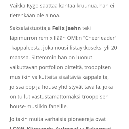
Vaikka Kygo saattaa kantaa kruunua, hän ei
tietenkään ole ainoa.
Saksalaistuottaja
Felix Jaehn
teki
läpimurron remixillään OMI:n "Cheerleader"
-kappaleesta, joka nousi listaykköseksi yli 20
maassa. Sittemmin hän on luonut
vaikuttavan portfolion pirteitä, trooppisen
musiikin vaikutteita sisältäviä kappaleita,
joissa pop ja house yhdistyvät tavalla, joka
on tullut vastustamattomaksi trooppisen
house-musiikin faneille.
Joitakin muita varhaisia pioneereja ovat
LCAW
,
Klingande
,
Autograf
ja
Bakermat
,