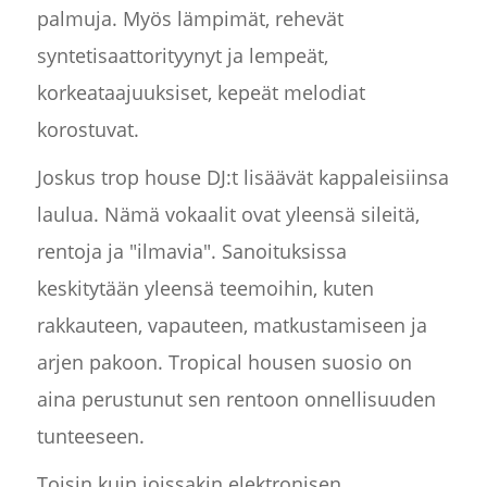
palmuja. Myös lämpimät, rehevät
syntetisaattorityynyt ja lempeät,
korkeataajuuksiset, kepeät melodiat
korostuvat.
Joskus trop house DJ:t lisäävät kappaleisiinsa
laulua. Nämä vokaalit ovat yleensä sileitä,
rentoja ja "ilmavia". Sanoituksissa
keskitytään yleensä teemoihin, kuten
rakkauteen, vapauteen, matkustamiseen ja
arjen pakoon. Tropical housen suosio on
aina perustunut sen rentoon onnellisuuden
tunteeseen.
Toisin kuin joissakin elektronisen